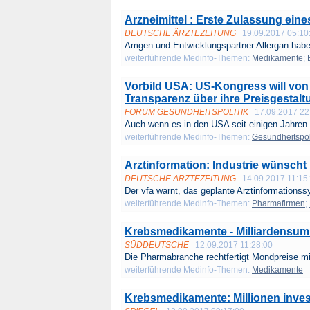
Arzneimittel : Erste Zulassung ein
DEUTSCHE ÄRZTEZEITUNG
19.09.2017 05:10
Amgen und Entwicklungspartner Allergan haben
weiterführende Medinfo-Themen:
Medikamente
;
Vorbild USA: US-Kongress will von
Transparenz über ihre Preisgestal
FORUM GESUNDHEITSPOLITIK
17.09.2017 22
Auch wenn es in den USA seit einigen Jahren 
weiterführende Medinfo-Themen:
Gesundheitspol
Arztinformation: Industrie wünsch
DEUTSCHE ÄRZTEZEITUNG
14.09.2017 11:15
Der vfa warnt, das geplante Arztinformationss
weiterführende Medinfo-Themen:
Pharmafirmen
;
Krebsmedikamente - Milliardensum
SÜDDEUTSCHE
12.09.2017 11:28:00
Die Pharmabranche rechtfertigt Mondpreise mit
weiterführende Medinfo-Themen:
Medikamente
Krebsmedikamente: Millionen inves