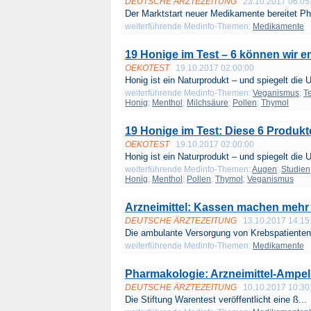
DEUTSCHE ÄRZTEZEITUNG
23.10.2017 06:05
Der Marktstart neuer Medikamente bereitet P
weiterführende Medinfo-Themen:
Medikamente
19 Honige im Test – 6 können wir 
OEKOTEST
19.10.2017 02:00:00
Honig ist ein Naturprodukt – und spiegelt die 
weiterführende Medinfo-Themen:
Veganismus
;
T
Honig
;
Menthol
;
Milchsäure
;
Pollen
;
Thymol
19 Honige im Test: Diese 6 Produk
OEKOTEST
19.10.2017 02:00:00
Honig ist ein Naturprodukt – und spiegelt die 
weiterführende Medinfo-Themen:
Augen
;
Studien
Honig
;
Menthol
;
Pollen
;
Thymol
;
Veganismus
Arzneimittel: Kassen machen mehr 
DEUTSCHE ÄRZTEZEITUNG
13.10.2017 14:15
Die ambulante Versorgung von Krebspatienten 
weiterführende Medinfo-Themen:
Medikamente
Pharmakologie: Arzneimittel-Ampel
DEUTSCHE ÄRZTEZEITUNG
10.10.2017 10:30
Die Stiftung Warentest veröffentlicht eine ß...