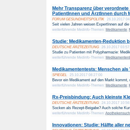
Mehr Transparenz über verordnete
PatientInnen und ÄrztInnen durch M
FORUM GESUNDHEITSPOLITIK
26.10.2017 04
Seit vielen Jahren weisen ExpertInnen auf die
weiterführende Medinfo-Themen:
Medikamente
;
Studie: Medikamenten-Reduktion br
DEUTSCHE ÄRZTEZEITUNG
26.10.2017 03:57
Studie zu Patienten mit Polypharmazie: Medi
weiterführende Medinfo-Themen:
Medikamenten
Medikamententests: Menschen als
SPIEGEL
25.10.2017 08:27:00
Bevor ein Medikament auf den Markt kommt, 
weiterführende Medinfo-Themen:
Medikamente
;
Rx-Preisbindung: Auch kleinste Klei
DEUTSCHE ÄRZTEZEITUNG
24.10.2017 10:56
Socken als Rezept-Beigabe? Auch solche Kuri
weiterführende Medinfo-Themen:
Apothekensuc
Innovationen: Studie: Hälfte aller 