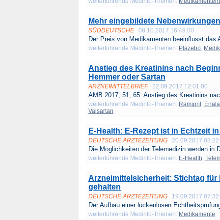
weiterführende Medinfo-Themen:
Medikamenten
Mehr eingebildete Nebenwirkungen 
SÜDDEUTSCHE
08.10.2017 16:49:00
Der Preis von Medikamenten beeinflusst das 
weiterführende Medinfo-Themen:
Plazebo
;
Medi
Anstieg des Kreatinins nach Begin
Hemmer oder Sartan
ARZNEIMITTELBRIEF
22.09.2017 12:01:00
AMB 2017, 51, 65 Anstieg des Kreatinins nac
weiterführende Medinfo-Themen:
Ramipril
;
Enala
Valsartan
E-Health: E-Rezept ist in Echtzeit i
DEUTSCHE ÄRZTEZEITUNG
20.09.2017 03:22
Die Möglichkeiten der Telemedizin werden in D
weiterführende Medinfo-Themen:
E-Health
;
Telem
Arzneimittelsicherheit: Stichtag fü
gehalten
DEUTSCHE ÄRZTEZEITUNG
19.09.2017 07:32
Der Aufbau einer lückenlosen Echtheitsprüfung 
weiterführende Medinfo-Themen:
Medikamente