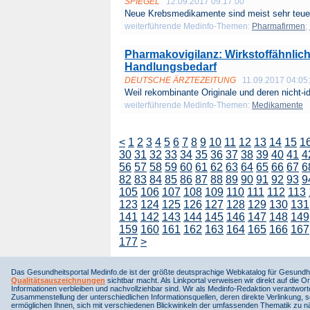
SPIEGEL
12.09.2017 09:17:00
Neue Krebsmedikamente sind meist sehr teuer.
weiterführende Medinfo-Themen:
Pharmafirmen
;
Pharmakovigilanz: Wirkstoffähnlich
Handlungsbedarf
DEUTSCHE ÄRZTEZEITUNG
11.09.2017 04:05
Weil rekombinante Originale und deren nicht-ide
weiterführende Medinfo-Themen:
Medikamente
<
1
2
3
4
5
6
7
8
9
10
11
12
13
14
15
1
30
31
32
33
34
35
36
37
38
39
40
41
4
56
57
58
59
60
61
62
63
64
65
66
67
6
82
83
84
85
86
87
88
89
90
91
92
93
9
105
106
107
108
109
110
111
112
113
123
124
125
126
127
128
129
130
131
141
142
143
144
145
146
147
148
149
159
160
161
162
163
164
165
166
167
177
>
Das Gesundheitsportal Medinfo.de ist der größte deutsprachige Webkatalog für Gesundhe
Qualitätsauszeichnungen
sichtbar macht. Als Linkportal verweisen wir direkt auf die Or
Informationen verbleiben und nachvollziehbar sind. Wir als Medinfo-Redaktion verantwort
Zusammenstellung der unterschiedlichen Informationsquellen, deren direkte Verlinkung, 
ermöglichen Ihnen, sich mit verschiedenen Blickwinkeln der umfassenden Thematik zu näh