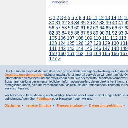
Misoprostol
<
1
2
3
4
5
6
7
8
9
10
11
12
13
14
15
1
30
31
32
33
34
35
36
37
38
39
40
41
4
56
57
58
59
60
61
62
63
64
65
66
67
6
82
83
84
85
86
87
88
89
90
91
92
93
9
105
106
107
108
109
110
111
112
113
123
124
125
126
127
128
129
130
131
141
142
143
144
145
146
147
148
149
159
160
161
162
163
164
165
166
167
177
>
Das Gesundheitsportal Medinfo.de ist der größte deutsprachige Webkatalog für Gesundhe
Qualitätsauszeichnungen
sichtbar macht. Als Linkportal verweisen wir direkt auf die Or
Informationen verbleiben und nachvollziehbar sind. Wir als Medinfo-Redaktion verantwort
Zusammenstellung der unterschiedlichen Informationsquellen, deren direkte Verlinkung, 
ermöglichen Ihnen, sich mit verschiedenen Blickwinkeln der umfassenden Thematik zu näh
auszuschliessen.
Wir haben eine Ihrer Meinung nach wichtige Adresse oder Literatur nicht aufgeführt? Da
aufnehmen. Auch über
Feedback
oder Hinweise freuen wir uns.
Disclaimer
-
neueste Einträge
-
Transparenzdaten
-
Datenschutzerklärung
-