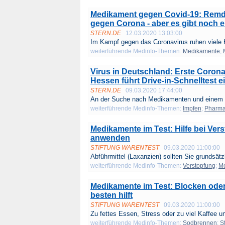
Medikament gegen Covid-19: Remde
gegen Corona - aber es gibt noch 
STERN.DE
12.03.2020 13:03:00
Im Kampf gegen das Coronavirus ruhen viele H
weiterführende Medinfo-Themen:
Medikamente
;
Virus in Deutschland: Erste Corona-
Hessen führt Drive-in-Schnelltest e
STERN.DE
09.03.2020 17:44:00
An der Suche nach Medikamenten und einem I
weiterführende Medinfo-Themen:
Impfen
;
Pharma
Medikamente im Test: Hilfe bei Vers
anwenden
STIFTUNG WARENTEST
09.03.2020 11:00:00
Abführ­mittel (Laxanzien) sollten Sie grund­sätzl
weiterführende Medinfo-Themen:
Verstopfung
;
M
Medikamente im Test: Blocken od
besten hilft
STIFTUNG WARENTEST
09.03.2020 11:00:00
Zu fettes Essen, Stress oder zu viel Kaffee un
weiterführende Medinfo-Themen:
Sodbrennen
;
S