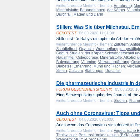
weiterführende Medinfo-Themen:
Ernährung
;
Me
Mineralstoffe
;
Behandlungen
;
der Körper
;
Vitami
Durchfall
;
Magen und Darm
Stillen: Was Sie über Milchstau, 
OEKOTEST
06.03.2020 11:01:00
Stillen ist für Babys die optimale Art der Ernäh
weiterführende Medinfo-Themen:
Zufüttern
;
Antib
Schüttelfrost
;
Oxytocin
;
Wundheilung
;
ungesättigt
Geburt
;
Studien
;
der Körper
;
Schwangerschaft un
Hausmittel
;
Osteoporose
;
Mineralstoffe
;
Alkohol 
Babynahrung
;
Vitamine
;
Vollwerternährung
;
Gesc
Diabetes
;
Ernährung
;
Mund und Rachen
;
Verdau
Stillen
;
Calcium
;
Blähungen
;
Durchfall
Die pharmazeutische Industrie in d
FORUM GESUNDHEITSPOLITIK
05.03.2020 10
Eine Schwerpunktausgabe des Journal of the 
weiterführende Medinfo-Themen:
Studien
;
Pharm
Auch ohne Coronavirus: Tipps und E
OEKOTEST
04.03.2020 09:10:00
Auch wenn das Coronavirus sich derzeit in Deu
weiterführende Medinfo-Themen:
Vegetarische E
Trinkwasser
;
Betriebskrankenkassen (BKK)
;
Aug
Wandern
;
MERS-Coronavirus