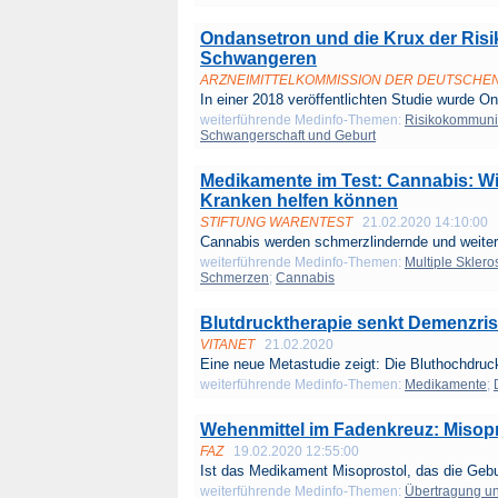
Ondansetron und die Krux der Risi
Schwangeren
ARZNEIMITTELKOMMISSION DER DEUTSCHE
In einer 2018 veröffentlichten Studie wurde On
weiterführende Medinfo-Themen:
Risikokommuni
Schwangerschaft und Geburt
Medikamente im Test: Cannabis: W
Kranken helfen können
STIFTUNG WARENTEST
21.02.2020 14:10:00
Cannabis werden schmerzlindernde und weiter
weiterführende Medinfo-Themen:
Multiple Sklero
Schmerzen
;
Cannabis
Blutdrucktherapie senkt Demenzris
VITANET
21.02.2020
Eine neue Metastudie zeigt: Die Bluthochdruck
weiterführende Medinfo-Themen:
Medikamente
;
Wehenmittel im Fadenkreuz: Misopro
FAZ
19.02.2020 12:55:00
Ist das Medikament Misoprostol, das die Gebur
weiterführende Medinfo-Themen:
Übertragung un