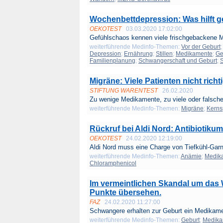
Wochenbettdepression: Was hilft g
OEKOTEST
03.03.2020 17:02:00
Gefühlschaos kennen viele frischgebackene Mü
weiterführende Medinfo-Themen:
Vor der Geburt
Depression
;
Ernährung
;
Stillen
;
Medikamente
;
Ge
Familienplanung
;
Schwangerschaft und Geburt
;
S
Migräne: Viele Patienten nicht richt
STIFTUNG WARENTEST
26.02.2020
Zu wenige Medikamente, zu viele oder falsche:
weiterführende Medinfo-Themen:
Migräne
;
Kerns
Rückruf bei Aldi Nord: Antibiotik
OEKOTEST
24.02.2020 12:19:00
Aldi Nord muss eine Charge von Tiefkühl-Garn
weiterführende Medinfo-Themen:
Anämie
;
Medik
Chloramphenicol
Im vermeintlichen Skandal um das 
Punkte übersehen.
FAZ
24.02.2020 11:27:00
Schwangere erhalten zur Geburt ein Medikame
weiterführende Medinfo-Themen:
Geburt
;
Medika