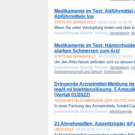
Medikamente im Test: Abführmittel
Abführmitteln los
STIFTUNG WARENTEST
09.03.2020 11:00:00
Wenn Sie unter Verstopfung leiden und über la
weiterführende Medinfo-Themen:
Verstopfung
;
M
Medikamente im Test: Hämorrhoide
starken Schmerzen zum Arzt
STIFTUNG WARENTEST
09.03.2020 11:00:00
Um den After herum befinden sich zu dessen F
weiterführende Medinfo-Themen:
Verstopfung
;
H
Schwangerschaft und Geburt
;
Schmerzen
Dringende Arzneimittel-Meldung de
mg/4 ml Injektionslösung, 5 Ampul
(Verfall 01/2022)
ARZNEIMITTELKOMMISSION DER DEUTSCHE
In einer Packung des Arzneimittels Sotalol-Car
weiterführende Medinfo-Themen:
Medikamente
21 Abnehmpillen, Appetitzügler &Fa
OEKOTEST
08.03.2020 17:17:00
Schlankheitsmittel versprechen schnellen Erfo