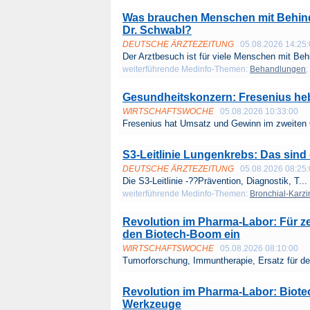
Was brauchen Menschen mit Behinde
Dr. Schwabl?
DEUTSCHE ÄRZTEZEITUNG
05.08.2026 14:25
Der Arztbesuch ist für viele Menschen mit Behi
weiterführende Medinfo-Themen:
Behandlungen
;
Gesundheitskonzern: Fresenius hebt
WIRTSCHAFTSWOCHE
05.08.2026 10:33:00
Fresenius hat Umsatz und Gewinn im zweiten Q
S3-Leitlinie Lungenkrebs: Das sind
DEUTSCHE ÄRZTEZEITUNG
05.08.2026 08:25
Die S3-Leitlinie -??Prävention, Diagnostik, T...
weiterführende Medinfo-Themen:
Bronchial-Karz
Revolution im Pharma-Labor: Für ze
den Biotech-Boom ein
WIRTSCHAFTSWOCHE
05.08.2026 08:10:00
Tumorforschung, Immuntherapie, Ersatz für def
Revolution im Pharma-Labor: Biotec
Werkzeuge