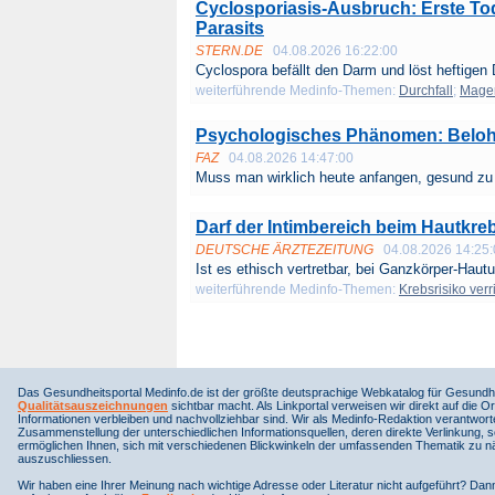
Cyclosporiasis-Ausbruch: Erste Tod
Parasits
STERN.DE
04.08.2026 16:22:00
Cyclospora befällt den Darm und löst heftigen 
weiterführende Medinfo-Themen:
Durchfall
;
Mage
Psychologisches Phänomen: Beloh
FAZ
04.08.2026 14:47:00
Muss man wirklich heute anfangen, gesund zu 
Darf der Intimbereich beim Hautkr
DEUTSCHE ÄRZTEZEITUNG
04.08.2026 14:25
Ist es ethisch vertretbar, bei Ganzkörper-Hautu
weiterführende Medinfo-Themen:
Krebsrisiko ver
Das Gesundheitsportal Medinfo.de ist der größte deutsprachige Webkatalog für Gesundhe
Qualitätsauszeichnungen
sichtbar macht. Als Linkportal verweisen wir direkt auf die Or
Informationen verbleiben und nachvollziehbar sind. Wir als Medinfo-Redaktion verantwort
Zusammenstellung der unterschiedlichen Informationsquellen, deren direkte Verlinkung, 
ermöglichen Ihnen, sich mit verschiedenen Blickwinkeln der umfassenden Thematik zu näh
auszuschliessen.
Wir haben eine Ihrer Meinung nach wichtige Adresse oder Literatur nicht aufgeführt? Da