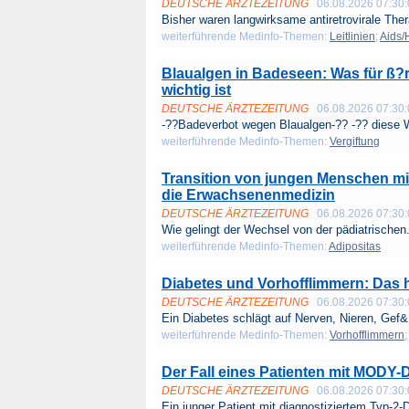
DEUTSCHE ÄRZTEZEITUNG
06.08.2026 07:30
Bisher waren langwirksame antiretrovirale Ther
weiterführende Medinfo-Themen:
Leitlinien
;
Aids/
Blaualgen in Badeseen: Was für ß
wichtig ist
DEUTSCHE ÄRZTEZEITUNG
06.08.2026 07:30
-??Badeverbot wegen Blaualgen-?? -?? diese W
weiterführende Medinfo-Themen:
Vergiftung
Transition von jungen Menschen mit
die Erwachsenenmedizin
DEUTSCHE ÄRZTEZEITUNG
06.08.2026 07:30
Wie gelingt der Wechsel von der pädiatrischen.
weiterführende Medinfo-Themen:
Adipositas
Diabetes und Vorhofflimmern: Das h
DEUTSCHE ÄRZTEZEITUNG
06.08.2026 07:30
Ein Diabetes schlägt auf Nerven, Nieren, Gef&.
weiterführende Medinfo-Themen:
Vorhofflimmern
;
Der Fall eines Patienten mit MODY-
DEUTSCHE ÄRZTEZEITUNG
06.08.2026 07:30
Ein junger Patient mit diagnostiziertem Typ-2-D