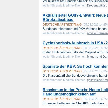
Vor Kurzem hat Hendrik Streeck als Bundesdr
weiterführende Medinfo-Themen:
Drogenaufkläru
Aktualisierter GOß?-Entwurf: Neu
Bürokratieabbau
DEUTSCHE ÄRZTEZEITUNG
05.08.2026 14:25
Bundesärztekammer und PKV-Verband haben 
weiterführende Medinfo-Themen:
private Kranke
Cyclosporiasis-Ausbruch in USA -??
DEUTSCHE ÄRZTEZEITUNG
05.08.2026 14:25
In den USA nehmen Fälle der Magen-Darm-Erkr
weiterführende Medinfo-Themen:
Magen und Da
Sparliste der KBV: So hoch könnten 
DEUTSCHE ÄRZTEZEITUNG
05.08.2026 14:25
Die Kassenärztliche Bundesvereinigung hat ein
weiterführende Medinfo-Themen:
gesetzliche Kr
Rassismus in der Praxis: Neuer Leit
Handlungsmöglichkeiten auf
DEUTSCHE ÄRZTEZEITUNG
05.08.2026 14:25
Ein neuer Leitfaden der Charitß© Berlin bele...