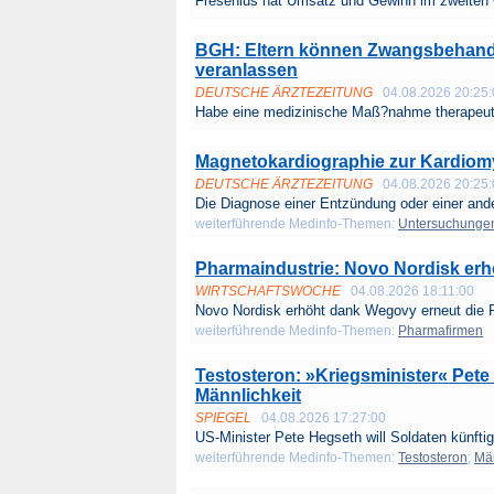
Fresenius hat Umsatz und Gewinn im zweiten Q
BGH: Eltern können Zwangsbehan
veranlassen
DEUTSCHE ÄRZTEZEITUNG
04.08.2026 20:25
Habe eine medizinische Maß?nahme therapeuti
Magnetokardiographie zur Kardiom
DEUTSCHE ÄRZTEZEITUNG
04.08.2026 20:25
Die Diagnose einer Entzündung oder einer ande
weiterführende Medinfo-Themen:
Untersuchunge
Pharmaindustrie: Novo Nordisk erh
WIRTSCHAFTSWOCHE
04.08.2026 18:11:00
Novo Nordisk erhöht dank Wegovy erneut die P
weiterführende Medinfo-Themen:
Pharmafirmen
Testosteron: »Kriegsminister« Pet
Männlichkeit
SPIEGEL
04.08.2026 17:27:00
US-Minister Pete Hegseth will Soldaten künftig 
weiterführende Medinfo-Themen:
Testosteron
;
Mä