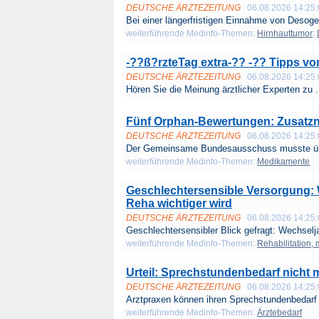
DEUTSCHE ÄRZTEZEITUNG
06.08.2026 14:25
Bei einer längerfristigen Einnahme von Desoge
weiterführende Medinfo-Themen:
Hirnhauttumor
;
-??ß?rzteTag extra-?? -?? Tipps von
DEUTSCHE ÄRZTEZEITUNG
06.08.2026 14:25
Hören Sie die Meinung ärztlicher Experten zu .
Fünf Orphan-Bewertungen: Zusatznut
DEUTSCHE ÄRZTEZEITUNG
06.08.2026 14:25
Der Gemeinsame Bundesausschuss musste übe
weiterführende Medinfo-Themen:
Medikamente
Geschlechtersensible Versorgung: 
Reha wichtiger wird
DEUTSCHE ÄRZTEZEITUNG
06.08.2026 14:25
Geschlechtersensibler Blick gefragt: Wechselja
weiterführende Medinfo-Themen:
Rehabilitation,
Urteil: Sprechstundenbedarf nicht m
DEUTSCHE ÄRZTEZEITUNG
06.08.2026 14:25
Arztpraxen können ihren Sprechstundenbedarf n
weiterführende Medinfo-Themen:
Ärztebedarf