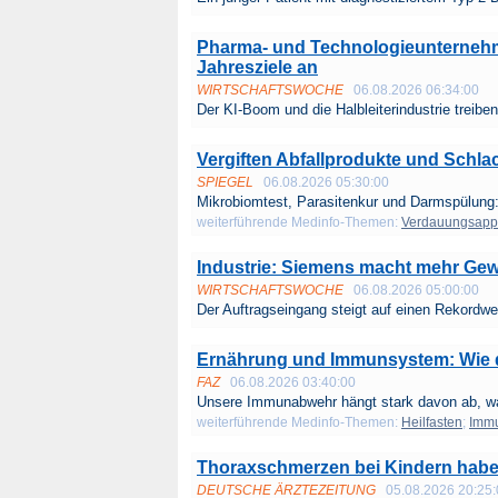
Pharma- und Technologieunterneh
Jahresziele an
WIRTSCHAFTSWOCHE
06.08.2026 06:34:00
Der KI-Boom und die Halbleiterindustrie treiben
Vergiften Abfallprodukte und Schla
SPIEGEL
06.08.2026 05:30:00
Mikrobiomtest, Parasitenkur und Darmspülung: 
weiterführende Medinfo-Themen:
Verdauungsapp
Industrie: Siemens macht mehr Gew
WIRTSCHAFTSWOCHE
06.08.2026 05:00:00
Der Auftragseingang steigt auf einen Rekordwer
Ernährung und Immunsystem: Wie d
FAZ
06.08.2026 03:40:00
Unsere Immunabwehr hängt stark davon ab, was
weiterführende Medinfo-Themen:
Heilfasten
;
Imm
Thoraxschmerzen bei Kindern haben
DEUTSCHE ÄRZTEZEITUNG
05.08.2026 20:25