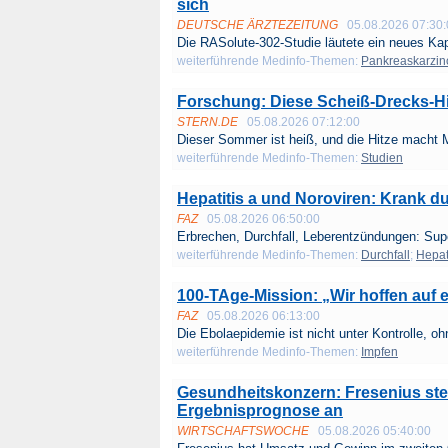
sich
DEUTSCHE ÄRZTEZEITUNG
05.08.2026 07:30
Die RASolute-302-Studie läutete ein neues Kap
weiterführende Medinfo-Themen:
Pankreaskarzi
Forschung: Diese Scheiß-Drecks-Hi
STERN.DE
05.08.2026 07:12:00
Dieser Sommer ist heiß, und die Hitze macht 
weiterführende Medinfo-Themen:
Studien
Hepatitis a und Noroviren: Krank d
FAZ
05.08.2026 06:50:00
Erbrechen, Durchfall, Leberentzündungen: Sup
weiterführende Medinfo-Themen:
Durchfall
;
Hepati
100-TAge-Mission: „Wir hoffen auf 
FAZ
05.08.2026 06:13:00
Die Ebolaepidemie ist nicht unter Kontrolle, ohn
weiterführende Medinfo-Themen:
Impfen
Gesundheitskonzern: Fresenius ste
Ergebnisprognose an
WIRTSCHAFTSWOCHE
05.08.2026 05:40:00