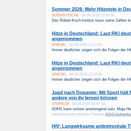
Sommer 2026: Mehr Hitzetote in D
SÜDDEUTSCHE
06.08.2026 13:08:00
Das Robert-Koch-Institut muss seine Zahlen kor
Hitze in Deutschland: Laut RKI deut
angenommen
SPIEGEL
06.08.2026 11:12:00
Immer deutlicher zeigen sich die Folgen der Hi
Hitze in Deutschland: Laut RKI deut
angenommen
SPIEGEL
06.08.2026 11:12:00
Immer deutlicher zeigen sich die Folgen der Hi
Jagd nach Dopamin: Mit Sport hält 
andere von ihr lernen können
STERN.DE
06.08.2026 08:47:00
ADHS kann extrem anstrengend sein. Maja Hiek
weiterführende Medinfo-Themen:
ADHS Aufmerksa
HIV: Langwirksame antiretrovirale 