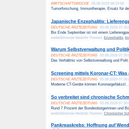
WIRTSCHAFTSWOCHE
05.08.2026 08:10:00
Tumorforschung, Immuntherapie, Ersatz für def
Japanische Enzephalitis: Lieferengp
DEUTSCHE ÄRZTEZEITUNG
05.08.2026 07:30
Bis Ende September ist mit einem Lieferengpas
weiterführende Medinfo-Themen:
Enzephalitis
;
Im
Warum Selbstverwaltung und Politi
DEUTSCHE ÄRZTEZEITUNG
05.08.2026 07:30
Das Verhältnis von Selbstverwaltung und Polit.
Screening mittels Koronar-CT: Was
DEUTSCHE ÄRZTEZEITUNG
05.08.2026 07:30
Moderne CT-Geräte können Koronargefä&szl...
So verbreitet sind chronische Sch
DEUTSCHE ÄRZTEZEITUNG
05.08.2026 07:30
Rund 7 Prozent der Bundesbürgerinnen und Bür
weiterführende Medinfo-Themen:
Chronischer Sc
Pankreaskrebs: Hoffnung auf Wen