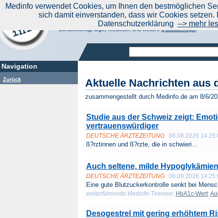
|
Medinfo verwendet Cookies, um Ihnen den bestmöglichen Serv
Aktuelle Nachrichten
Nachrichte
sich damit einverstanden, dass wir Cookies setzen. 
Suchen Sie noch oder Finden Sie schon?
Datenschutzerklärung
--> mehr le
Medinfo.de - Meta-Portal für Gesundheitsthemen
Berücksichtigt afgis, Medisuch und weitere
Qualitätssiegel
.
Navigation
Zurück
Aktuelle Nachrichten aus 
zusammengestellt durch Medinfo.de am 8/6/2
Studie aus der Schweiz zeigt: Emot
vertrauenswürdiger
DEUTSCHE ÄRZTEZEITUNG
06.08.2026 14:25
ß?rztinnen und ß?rzte, die in schwieri...
Auch seltene, milde Hypoglykämien
DEUTSCHE ÄRZTEZEITUNG
06.08.2026 14:25
Eine gute Blutzuckerkontrolle senkt bei Mensc
weiterführende Medinfo-Themen:
HbA1c-Wert
;
Au
Desogestrel mit gering erhöhtem Ri