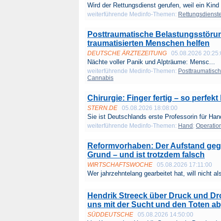
Wird der Rettungsdienst gerufen, weil ein Kind 
weiterführende Medinfo-Themen:
Rettungsdienst
Posttraumatische Belastungsstörun
traumatisierten Menschen helfen
DEUTSCHE ÄRZTEZEITUNG
05.08.2026 20:25
Nächte voller Panik und Alpträume: Mensc...
weiterführende Medinfo-Themen:
Posttraumatisc
Cannabis
Chirurgie: Finger fertig – so perfekt
STERN.DE
05.08.2026 18:08:00
Sie ist Deutschlands erste Professorin für Hand
weiterführende Medinfo-Themen:
Hand
;
Operatio
Reformvorhaben: Der Aufstand gege
Grund – und ist trotzdem falsch
WIRTSCHAFTSWOCHE
05.08.2026 17:11:00
Wer jahrzehntelang gearbeitet hat, will nicht als
Hendrik Streeck über Druck und Dro
uns mit der Sucht und den Toten 
SÜDDEUTSCHE
05.08.2026 14:50:00