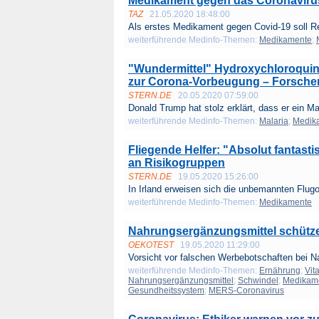
Medikament gegen das Coronavirus:
TAZ
21.05.2020 18:48:00
Als erstes Medikament gegen Covid-19 soll R
weiterführende Medinfo-Themen:
Medikamente
;
"Wundermittel" Hydroxychloroquin
zur Corona-Vorbeugung – Forscher 
STERN.DE
20.05.2020 07:59:00
Donald Trump hat stolz erklärt, dass er ein Mal
weiterführende Medinfo-Themen:
Malaria
;
Medik
Fliegende Helfer: "Absolut fantast
an Risikogruppen
STERN.DE
19.05.2020 15:26:00
In Irland erweisen sich die unbemannten Flugo
weiterführende Medinfo-Themen:
Medikamente
Nahrungsergänzungsmittel schütze
OEKOTEST
19.05.2020 11:29:00
Vorsicht vor falschen Werbebotschaften bei N
weiterführende Medinfo-Themen:
Ernährung
;
Vit
Nahrungsergänzungsmittel
;
Schwindel
;
Medikam
Gesundheitssystem
;
MERS-Coronavirus