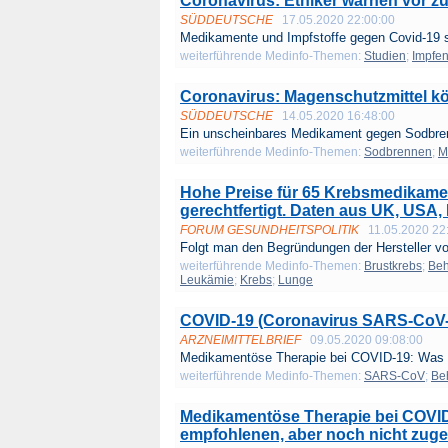
Coronavirus: Ethiker warnen vor zu
SÜDDEUTSCHE
17.05.2020 22:00:00
Medikamente und Impfstoffe gegen Covid-19 s
weiterführende Medinfo-Themen:
Studien
;
Impfe
Coronavirus: Magenschutzmittel k
SÜDDEUTSCHE
14.05.2020 16:48:00
Ein unscheinbares Medikament gegen Sodbren
weiterführende Medinfo-Themen:
Sodbrennen
;
M
Hohe Preise für 65 Krebsmedikamen
gerechtfertigt. Daten aus UK, USA,
FORUM GESUNDHEITSPOLITIK
11.05.2020 22
Folgt man den Begründungen der Hersteller vo
weiterführende Medinfo-Themen:
Brustkrebs
;
Be
Leukämie
;
Krebs
;
Lunge
COVID-19 (Coronavirus SARS-CoV-
ARZNEIMITTELBRIEF
09.05.2020 09:08:00
Medikamentöse Therapie bei COVID-19: Was w
weiterführende Medinfo-Themen:
SARS-CoV
;
Be
Medikamentöse Therapie bei COVID-
empfohlenen, aber noch nicht zuge