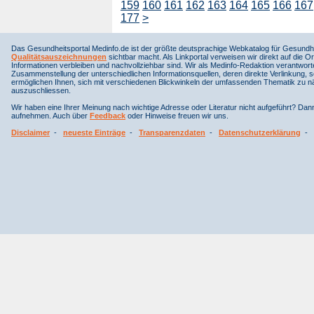
159
160
161
162
163
164
165
166
167
177
>
Das Gesundheitsportal Medinfo.de ist der größte deutsprachige Webkatalog für Gesundhe
Qualitätsauszeichnungen
sichtbar macht. Als Linkportal verweisen wir direkt auf die Or
Informationen verbleiben und nachvollziehbar sind. Wir als Medinfo-Redaktion verantwort
Zusammenstellung der unterschiedlichen Informationsquellen, deren direkte Verlinkung, 
ermöglichen Ihnen, sich mit verschiedenen Blickwinkeln der umfassenden Thematik zu näh
auszuschliessen.
Wir haben eine Ihrer Meinung nach wichtige Adresse oder Literatur nicht aufgeführt? Da
aufnehmen. Auch über
Feedback
oder Hinweise freuen wir uns.
Disclaimer
-
neueste Einträge
-
Transparenzdaten
-
Datenschutzerklärung
-