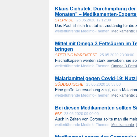
Klaus Cichutek: Durchimpfung der 
Monaten" – Medikamenten-Experte 
STERN.DE
26.05.2020 12:12:00
Das Paul-Ehrlich-Institut ist zuständig für die 
weiterführende Medinfo-Themen:
Medikamente
;
Mittel mit Omega-3-Fettsäuren im 
bringen
STIFTUNG WARENTEST
25.05.2020 23:00:00
Fisch­ölkapseln werden stark beworben, sie sol
weiterführende Medinfo-Themen:
Omega-3-Fetts
Malariamittel gegen Covid-19: Nutz
SÜDDEUTSCHE
25.05.2020 16:53:00
Eine große Untersuchung zeigt, dass Malariami
weiterführende Medinfo-Themen:
Medikamente
;
Bei diesen Medikamenten sollten 
FAZ
23.05.2020 09:00:00
Auch in Zeiten von Corona sollte man die meis
weiterführende Medinfo-Themen:
Medikamente
;