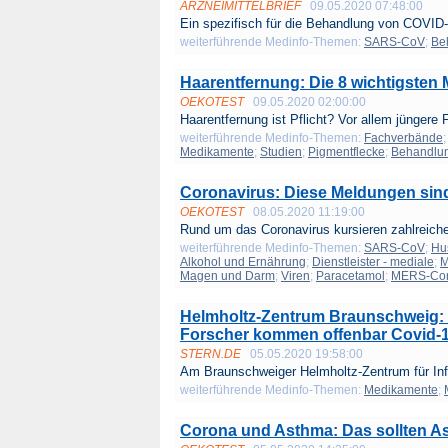
ARZNEIMITTELBRIEF
09.05.2020 07:48:00
Ein spezifisch für die Behandlung von COVID-
weiterführende Medinfo-Themen:
SARS-CoV
;
Be
Haarentfernung: Die 8 wichtigsten
OEKOTEST
09.05.2020 02:00:00
Haarentfernung ist Pflicht? Vor allem jüngere F
weiterführende Medinfo-Themen:
Fachverbände
Medikamente
;
Studien
;
Pigmentflecke
;
Behandlu
Coronavirus: Diese Meldungen si
OEKOTEST
08.05.2020 11:19:00
Rund um das Coronavirus kursieren zahlreiche
weiterführende Medinfo-Themen:
SARS-CoV
;
Hu
Alkohol und Ernährung
;
Dienstleister - mediale
;
M
Magen und Darm
;
Viren
;
Paracetamol
;
MERS-Cor
Helmholtz-Zentrum Braunschweig: 
Forscher kommen offenbar Covid-
STERN.DE
05.05.2020 19:58:00
Am Braunschweiger Helmholtz-Zentrum für Infe
weiterführende Medinfo-Themen:
Medikamente
;
Corona und Asthma: Das sollten A