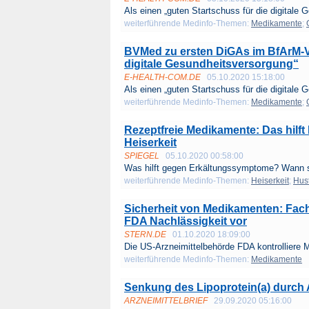
Als einen „guten Startschuss für die digitale G
weiterführende Medinfo-Themen:
Medikamente
;
BVMed zu ersten DiGAs im BfArM-Ve
digitale Gesundheitsversorgung“
E-HEALTH-COM.DE
05.10.2020 15:18:00
Als einen „guten Startschuss für die digitale G
weiterführende Medinfo-Themen:
Medikamente
;
Rezeptfreie Medikamente: Das hilf
Heiserkeit
SPIEGEL
05.10.2020 00:58:00
Was hilft gegen Erkältungssymptome? Wann so
weiterführende Medinfo-Themen:
Heiserkeit
;
Hus
Sicherheit von Medikamenten: Fach
FDA Nachlässigkeit vor
STERN.DE
01.10.2020 18:09:00
Die US-Arzneimittelbehörde FDA kontrolliere M
weiterführende Medinfo-Themen:
Medikamente
Senkung des Lipoprotein(a) durch 
ARZNEIMITTELBRIEF
29.09.2020 05:16:00