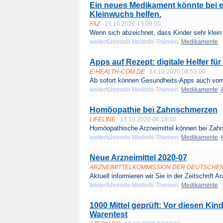
Ein neues Medikament könnte bei e
Kleinwuchs helfen.
FAZ
15.10.2020 13:09:00
Wenn sich abzeichnet, dass Kinder sehr klein b
weiterführende Medinfo-Themen:
Medikamente
Apps auf Rezept: digitale Helfer fü
E-HEALTH-COM.DE
14.10.2020 08:53:00
Ab sofort können Gesundheits-Apps auch vom 
weiterführende Medinfo-Themen:
Medikamente
;
Homöopathie bei Zahnschmerzen
LIFELINE
13.10.2020 06:18:00
Homöopathische Arzneimittel können bei Zah
weiterführende Medinfo-Themen:
Medikamente
;
Neue Arzneimittel 2020-07
ARZNEIMITTELKOMMISSION DER DEUTSCHE
Aktuell informieren wir Sie in der Zeitschrift Arz
weiterführende Medinfo-Themen:
Medikamente
1000 Mittel geprüft: Vor diesen Ki
Warentest