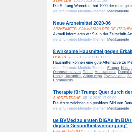
STERN.DE
10.10.2020 07:27:00
Die Stiftung Warentest hat 1000 der meistgeka
weiterführende Medinfo-Themen:
Medikamente
Neue Arzneimittel 2020-06
ARZNEIMITTELKOMMISSION DER DEUTSCHE
Aktuell informieren wir Sie in der Zeitschrift Arz
weiterführende Medinfo-Themen:
Medikamente
8 wirksame Hausmittel gegen Erkäl
OEKOTEST
07.10.2020 11:01:00
Hausmittel können eine gute Alternative zu M
weiterführende Medinfo-Themen:
Erreger
;
Nase
;
Ohrenschmerzen
;
Fieber
;
Medikamente
;
Durchfal
Honig
;
Hausmittel
;
Allium cepa
;
Thymiankraut
;
Se
Coronavirus
Therapie für Trump: Quer durch d
SÜDDEUTSCHE
05.10.2020 17:06:00
Die Ärzte zeichnen ein positives Bild von Dona
weiterführende Medinfo-Themen:
Medikamente
ue BVMed zu ersten DiGAs im BfArM
digitale Gesundheitsversorgung“
E-HEALTH-COM.DE
05.10.2020 15:18:00