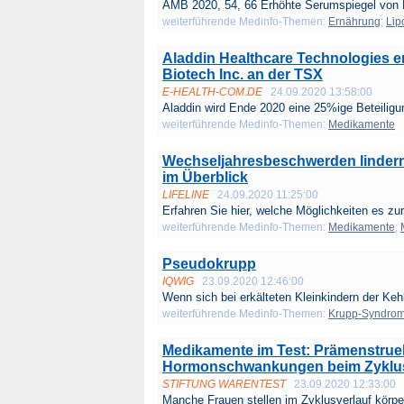
AMB 2020, 54, 66 Erhöhte Serumspiegel von L
weiterführende Medinfo-Themen:
Ernährung
;
Lip
Aladdin Healthcare Technologies e
Biotech Inc. an der TSX
E-HEALTH-COM.DE
24.09.2020 13:58:00
Aladdin wird Ende 2020 eine 25%ige Beteiligun
weiterführende Medinfo-Themen:
Medikamente
Wechseljahresbeschwerden lindern:
im Überblick
LIFELINE
24.09.2020 11:25:00
Erfahren Sie hier, welche Möglichkeiten es zur
weiterführende Medinfo-Themen:
Medikamente
;
Pseudokrupp
IQWIG
23.09.2020 12:46:00
Wenn sich bei erkälteten Kleinkindern der Kehl
weiterführende Medinfo-Themen:
Krupp-Syndro
Medikamente im Test: Prämenstrue
Hormonschwankungen beim Zyklu
STIFTUNG WARENTEST
23.09.2020 12:33:00
Manche Frauen stellen im Zyklus­verlauf körper