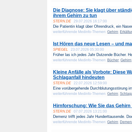
Die Diagnose: Sie klagt über ständ
ihrem Gehirn zu tun
STERN.DE
29.07.2026 16:17:00
Die Patientin klagt über Ohrendruck, ein Nase
weiterführende Medinfo-Themen:
Gehirn
;
Erkältu
Ist Hören das neue Lesen – und m
SPIEGEL
23.07.2026 05:30:00
Früher las ich jedes Jahr Dutzende Bücher. He
weiterführende Medinfo-Themen:
Bücher
;
Gehirn
Kleine Anfälle als Vorbote: Diese 
Schlaganfall hindeuten
STERN.DE
22.07.2026 12:59:00
Eine vorübergehende Durchblutungsstörung im
weiterführende Medinfo-Themen:
Gehirn
;
Schlaga
Hirnforschung: Wie Sie das Gehirn bi
STERN.DE
07.07.2026 13:21:00
Demenz trifft jedes Jahr Hunderttausende. Do
weiterführende Medinfo-Themen:
Gehirn
;
Demen