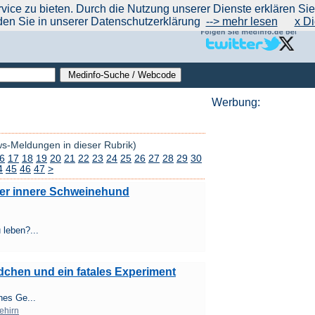
|
|
|
|
ce zu bieten. Durch die Nutzung unserer Dienste erklären Sie s
ntrend
werben auf Medinfo
Anbieter hinzufügen (Gratis!)
über Medinfo
Feedback
den Sie in unserer Datenschutzerklärung
--> mehr lesen
x Di
Werbung:
ws-Meldungen in dieser Rubrik)
6
17
18
19
20
21
22
23
24
25
26
27
28
29
30
4
45
46
47
>
 der innere Schweinehund
 leben?...
dchen und ein fatales Experiment
nes Ge...
ehirn