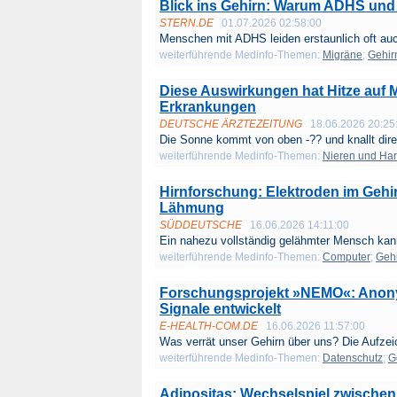
Blick ins Gehirn: Warum ADHS und 
STERN.DE
01.07.2026 02:58:00
Menschen mit ADHS leiden erstaunlich oft auc
weiterführende Medinfo-Themen:
Migräne
;
Gehir
Diese Auswirkungen hat Hitze auf
Erkrankungen
DEUTSCHE ÄRZTEZEITUNG
18.06.2026 20:25
Die Sonne kommt von oben -?? und knallt direk
weiterführende Medinfo-Themen:
Nieren und Ha
Hirnforschung: Elektroden im Gehir
Lähmung
SÜDDEUTSCHE
16.06.2026 14:11:00
Ein nahezu vollständig gelähmter Mensch kann
weiterführende Medinfo-Themen:
Computer
;
Geh
Forschungsprojekt »NEMO«: Anony
Signale entwickelt
E-HEALTH-COM.DE
16.06.2026 11:57:00
Was verrät unser Gehirn über uns? Die Aufzei
weiterführende Medinfo-Themen:
Datenschutz
;
G
Adipositas: Wechselspiel zwischen