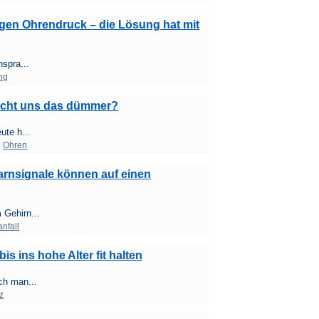
igen Ohrendruck – die Lösung hat mit
nspra...
ng
acht uns das dümmer?
ute h...
;
Ohren
Warnsignale können auf einen
 Gehirn...
nfall
s ins hohe Alter fit halten
ch man...
z