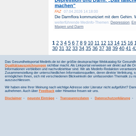
Depression und Darm: „Das falsch
machen“
FAZ
07.04.2026 14:18:00
Die Darmflora kommuniziert mit dem Gehirn. W
weiterführende Medinfo-Themen:
Depression
;
Er
Magen und Darm
1
2
3
4
5
6
7
8
9
10
11
12
13
14
15
16
30
31
32
33
34
35
36
37
38
39
40
41
4
Das Gesundheitsportal Medinfo.de ist der größte deutsprachige Webkatalog für Gesundhe
Qualitätsauszeichnungen
sichtbar macht. Als Linkportal verweisen wir direkt auf die Or
Informationen verbleiben und nachvollziehbar sind. Wir als Medinfo-Redaktion verantwort
Zusammenstellung der unterschiedlichen Informationsquellen, deren direkte Verlinkung, 
ermöglichen Ihnen, sich mit verschiedenen Blickwinkeln der umfassenden Thematik zu näh
auszuschliessen.
Wir haben eine Ihrer Meinung nach wichtige Adresse oder Literatur nicht aufgeführt? Da
aufnehmen. Auch über
Feedback
oder Hinweise freuen wir uns.
Disclaimer
-
neueste Einträge
-
Transparenzdaten
-
Datenschutzerklärung
-