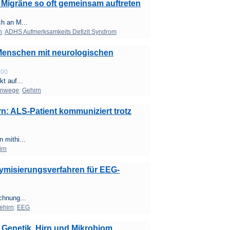
Migräne so oft gemeinsam auftreten
h an M...
n
;
ADHS Aufmerksamkeits Defizit Syndrom
 Menschen mit neurologischen
:00
t auf...
rnwege
;
Gehirn
n: ALS-Patient kommuniziert trotz
 mithi...
irn
misierungsverfahren für EEG-
chnung...
ehirn
;
EEG
 Genetik, Hirn und Mikrobiom