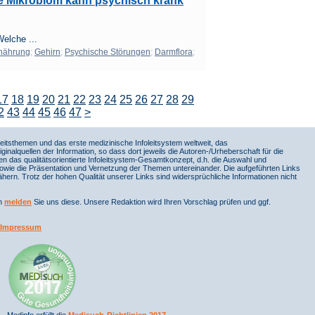
e Mikrobiom kann psychisch krank
elche ...
nährung
;
Gehirn
;
Psychische Störungen
;
Darmflora
;
17
18
19
20
21
22
23
24
25
26
27
28
29
2
43
44
45
46
47
>
itsthemen und das erste medizinische Infoleitsystem weltweit, das
iginalquellen der Information, so dass dort jeweils die Autoren-/Urheberschaft für die
en das qualitätsorientierte Infoleitsystem-Gesamtkonzept, d.h. die Auswahl und
sowie die Präsentation und Vernetzung der Themen untereinander. Die aufgeführten Links
ern. Trotz der hohen Qualität unserer Links sind widersprüchliche Informationen nicht
nn
melden
Sie uns diese. Unsere Redaktion wird Ihren Vorschlag prüfen und ggf.
Impressum