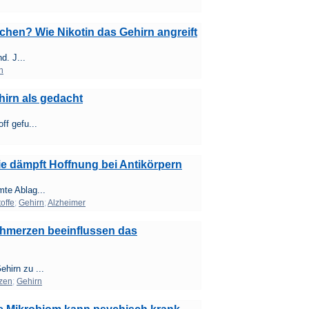
chen? Wie Nikotin das Gehirn angreift
d. J...
n
hirn als gedacht
f gefu...
e dämpft Hoffnung bei Antikörpern
te Ablag...
offe
;
Gehirn
;
Alzheimer
hmerzen beeinflussen das
hirn zu ...
zen
;
Gehirn