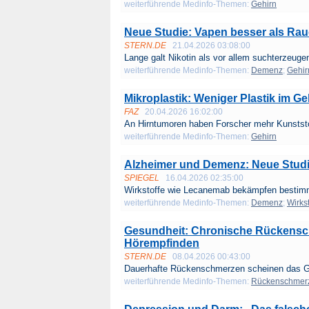
weiterführende Medinfo-Themen:
Gehirn
Neue Studie: Vapen besser als Rau
STERN.DE
21.04.2026 03:08:00
Lange galt Nikotin als vor allem suchterzeugen
weiterführende Medinfo-Themen:
Demenz
;
Gehir
Mikroplastik: Weniger Plastik im Ge
FAZ
20.04.2026 16:02:00
An Hirntumoren haben Forscher mehr Kunststof
weiterführende Medinfo-Themen:
Gehirn
Alzheimer und Demenz: Neue Studi
SPIEGEL
16.04.2026 02:35:00
Wirkstoffe wie Lecanemab bekämpfen bestimm
weiterführende Medinfo-Themen:
Demenz
;
Wirkst
Gesundheit: Chronische Rückensc
Hörempfinden
STERN.DE
08.04.2026 00:43:00
Dauerhafte Rückenschmerzen scheinen das Ge
weiterführende Medinfo-Themen:
Rückenschmer