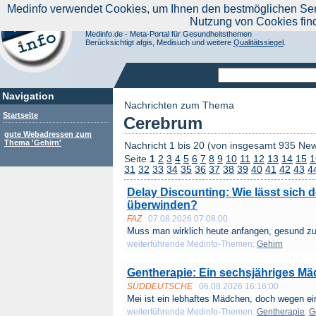
|
Medinfo verwendet Cookies, um Ihnen den bestmöglichen Servi
Aktuelle Nachrichten
Nachrichte
Nutzung von Cookies fin
Suchen Sie noch oder Finden Sie schon?
Medinfo.de - Meta-Portal für Gesundheitsthemen
Berücksichtigt afgis, Medisuch und weitere
Qualitätssiegel
.
Navigation
Nachrichten zum Thema
Startseite
Cerebrum
gute Webadressen zum
Thema 'Gehirn'
Nachricht 1 bis 20 (von insgesamt 935 Ne
Seite
1
2
3
4
5
6
7
8
9
10
11
12
13
14
15
1
31
32
33
34
35
36
37
38
39
40
41
42
43
4
Delay Discounting: Wie lässt sich
überwinden?
FAZ
07.08.2026 07:08:00
Muss man wirklich heute anfangen, gesund zu
weiterführende Medinfo-Themen:
Gehirn
Gentherapie: Ein sechsjähriges Mä
SÜDDEUTSCHE
06.08.2026 16:16:00
Mei ist ein lebhaftes Mädchen, doch wegen ei
weiterführende Medinfo-Themen:
Gentherapie
;
G