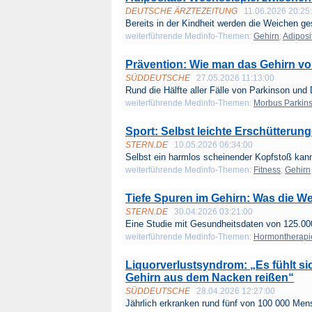
DEUTSCHE ÄRZTEZEITUNG
11.06.2026 20:25
Bereits in der Kindheit werden die Weichen gest
weiterführende Medinfo-Themen:
Gehirn
;
Adiposi
Prävention: Wie man das Gehirn vo
SÜDDEUTSCHE
27.05.2026 11:13:00
Rund die Hälfte aller Fälle von Parkinson und
weiterführende Medinfo-Themen:
Morbus Parkin
Sport: Selbst leichte Erschütteru
STERN.DE
10.05.2026 06:34:00
Selbst ein harmlos scheinender Kopfstoß kann
weiterführende Medinfo-Themen:
Fitness
;
Gehirn
Tiefe Spuren im Gehirn: Was die W
STERN.DE
30.04.2026 03:21:00
Eine Studie mit Gesundheitsdaten von 125.000
weiterführende Medinfo-Themen:
Hormontherapi
Liquorverlustsyndrom: „Es fühlt sic
Gehirn aus dem Nacken reißen“
SÜDDEUTSCHE
28.04.2026 12:27:00
Jährlich erkranken rund fünf von 100 000 Men