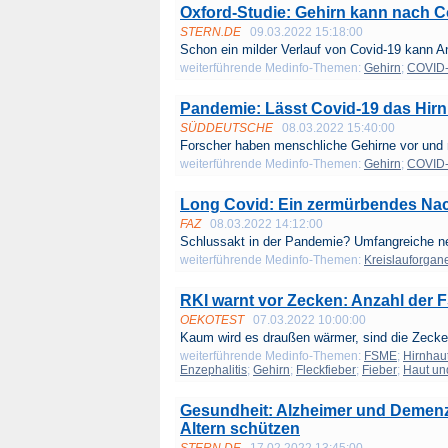
Oxford-Studie: Gehirn kann nach C
STERN.DE
09.03.2022 15:18:00
Schon ein milder Verlauf von Covid-19 kann An
weiterführende Medinfo-Themen:
Gehirn
;
COVID
Pandemie: Lässt Covid-19 das Hir
SÜDDEUTSCHE
08.03.2022 15:40:00
Forscher haben menschliche Gehirne vor und n
weiterführende Medinfo-Themen:
Gehirn
;
COVID
Long Covid: Ein zermürbendes Nach
FAZ
08.03.2022 14:12:00
Schlussakt in der Pandemie? Umfangreiche ne
weiterführende Medinfo-Themen:
Kreislauforgan
RKI warnt vor Zecken: Anzahl der F
OEKOTEST
07.03.2022 10:00:00
Kaum wird es draußen wärmer, sind die Zecke
weiterführende Medinfo-Themen:
FSME
;
Hirnhau
Enzephalitis
;
Gehirn
;
Fleckfieber
;
Fieber
;
Haut un
Gesundheit: Alzheimer und Demenz
Altern schützen