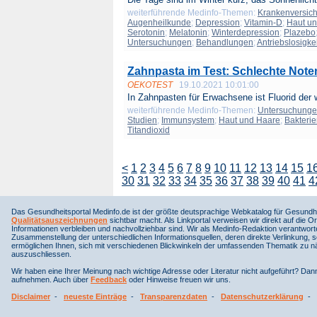
weiterführende Medinfo-Themen:
Krankenversic
Augenheilkunde
;
Depression
;
Vitamin-D
;
Haut u
Serotonin
;
Melatonin
;
Winterdepression
;
Plazebo
Untersuchungen
;
Behandlungen
;
Antriebslosigkei
Zahnpasta im Test: Schlechte Note
OEKOTEST
19.10.2021 10:01:00
In Zahnpasten für Erwachsene ist Fluorid der w
weiterführende Medinfo-Themen:
Untersuchung
Studien
;
Immunsystem
;
Haut und Haare
;
Bakteri
Titandioxid
<
1
2
3
4
5
6
7
8
9
10
11
12
13
14
15
1
30
31
32
33
34
35
36
37
38
39
40
41
4
Das Gesundheitsportal Medinfo.de ist der größte deutsprachige Webkatalog für Gesundhe
Qualitätsauszeichnungen
sichtbar macht. Als Linkportal verweisen wir direkt auf die Or
Informationen verbleiben und nachvollziehbar sind. Wir als Medinfo-Redaktion verantwort
Zusammenstellung der unterschiedlichen Informationsquellen, deren direkte Verlinkung, 
ermöglichen Ihnen, sich mit verschiedenen Blickwinkeln der umfassenden Thematik zu näh
auszuschliessen.
Wir haben eine Ihrer Meinung nach wichtige Adresse oder Literatur nicht aufgeführt? Da
aufnehmen. Auch über
Feedback
oder Hinweise freuen wir uns.
Disclaimer
-
neueste Einträge
-
Transparenzdaten
-
Datenschutzerklärung
-