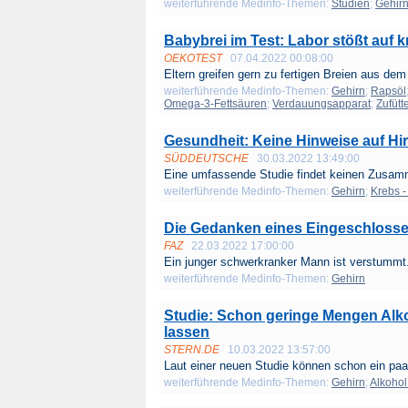
weiterführende Medinfo-Themen:
Studien
;
Gehir
Babybrei im Test: Labor stößt auf 
OEKOTEST
07.04.2022 00:08:00
Eltern greifen gern zu fertigen Breien aus dem 
weiterführende Medinfo-Themen:
Gehirn
;
Rapsöl
Omega-3-Fettsäuren
;
Verdauungsapparat
;
Zufütt
Gesundheit: Keine Hinweise auf Hi
SÜDDEUTSCHE
30.03.2022 13:49:00
Eine umfassende Studie findet keinen Zusam
weiterführende Medinfo-Themen:
Gehirn
;
Krebs -
Die Gedanken eines Eingeschloss
FAZ
22.03.2022 17:00:00
Ein junger schwerkranker Mann ist verstummt.
weiterführende Medinfo-Themen:
Gehirn
Studie: Schon geringe Mengen Alk
lassen
STERN.DE
10.03.2022 13:57:00
Laut einer neuen Studie können schon ein paar
weiterführende Medinfo-Themen:
Gehirn
;
Alkohol