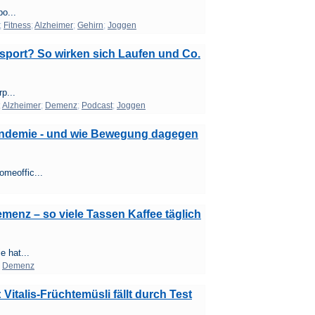
po...
;
Fitness
;
Alzheimer
;
Gehirn
;
Joggen
sport? So wirken sich Laufen und Co.
rp...
;
Alzheimer
;
Demenz
;
Podcast
;
Joggen
Pandemie - und wie Bewegung dagegen
meoffic...
emenz – so viele Tassen Kaffee täglich
e hat...
;
Demenz
Vitalis-Früchtemüsli fällt durch Test