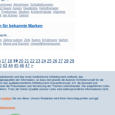
herungen
;
Abnehmen
;
Schlafstörungen
;
nd Haare
;
Augen
;
Hautkrebs
;
Heliotherapie
;
;
Tryptophan
;
Studien
;
Kohlenhydrate
;
Vitamine
;
t
;
der Körper
;
Gehirn
n für bekannte Marken
icht...
en
;
Zähne putzen
;
Zink
;
Karies
;
Ernährung
;
Gehirn
;
en
;
Mund und Rachen
;
Umweltthemensuche
;
6
17
18
19
20
21
22
23
24
25
26
27
28
29
2
43
44
45
46
47
>
itsthemen und das erste medizinische Infoleitsystem weltweit, das
iginalquellen der Information, so dass dort jeweils die Autoren-/Urheberschaft für die
en das qualitätsorientierte Infoleitsystem-Gesamtkonzept, d.h. die Auswahl und
sowie die Präsentation und Vernetzung der Themen untereinander. Die aufgeführten Links
ern. Trotz der hohen Qualität unserer Links sind widersprüchliche Informationen nicht
nn
melden
Sie uns diese. Unsere Redaktion wird Ihren Vorschlag prüfen und ggf.
Impressum