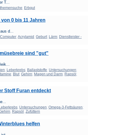
r T...
themensuche
;
Erbgut
 von 0 bis 11 Jahren
aus d...
Computer
;
Acrylamid
;
Geburt
;
Lärm
;
Dienstleister -
müsebreie sind "gut"
eik...
ien
;
Leberkrebs
;
Ballaststoffe
;
Untersuchungen
;
itamine
;
Blut
;
Gehirn
;
Magen und Darm
;
Rapsöl
;
r Stoff Furan entdeckt
e...
Leberkrebs
;
Untersuchungen
;
Omega-3-Fettsäuren
;
Gehirn
;
Rapsöl
;
Zufüttern
interblues helfen
st ...