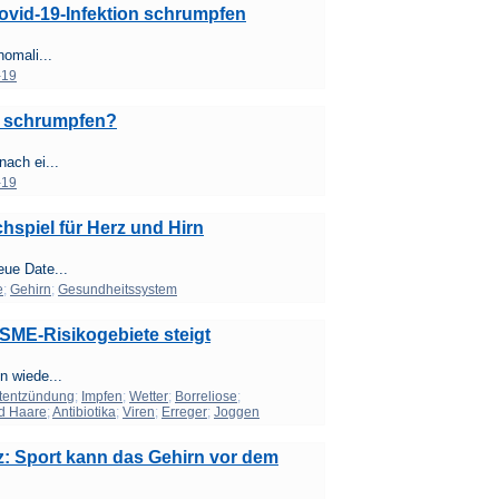
ovid-19-Infektion schrumpfen
omali...
-19
n schrumpfen?
ach ei...
-19
spiel für Herz und Hirn
ue Date...
e
;
Gehirn
;
Gesundheitssystem
SME-Risikogebiete steigt
n wiede...
tentzündung
;
Impfen
;
Wetter
;
Borreliose
;
d Haare
;
Antibiotika
;
Viren
;
Erreger
;
Joggen
: Sport kann das Gehirn vor dem