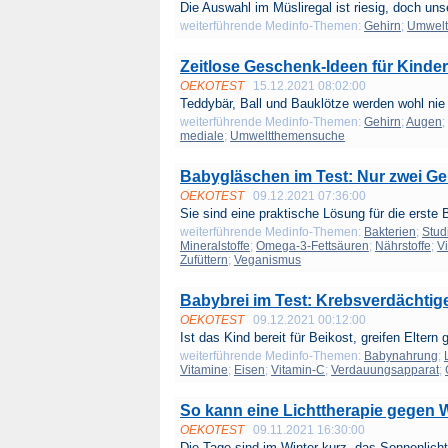
Die Auswahl im Müsliregal ist riesig, doch unse
weiterführende Medinfo-Themen:
Gehirn
;
Umwelt
Zeitlose Geschenk-Ideen für Kinder
OEKOTEST
15.12.2021 08:02:00
Teddybär, Ball und Bauklötze werden wohl nie 
weiterführende Medinfo-Themen:
Gehirn
;
Augen
;
mediale
;
Umweltthemensuche
Babygläschen im Test: Nur zwei Ge
OEKOTEST
09.12.2021 07:36:00
Sie sind eine praktische Lösung für die erste B
weiterführende Medinfo-Themen:
Bakterien
;
Stud
Mineralstoffe
;
Omega-3-Fettsäuren
;
Nährstoffe
;
V
Zufüttern
;
Veganismus
Babybrei im Test: Krebsverdächtige
OEKOTEST
09.12.2021 00:12:00
Ist das Kind bereit für Beikost, greifen Eltern g
weiterführende Medinfo-Themen:
Babynahrung
;
Vitamine
;
Eisen
;
Vitamin-C
;
Verdauungsapparat
;
So kann eine Lichttherapie gegen W
OEKOTEST
09.11.2021 16:30:00
Die Tage sind im Winter kurz, das Sonnenlicht i