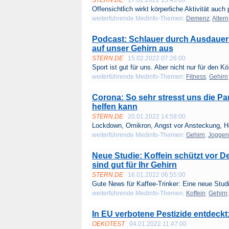
STERN.DE
17.02.2022 13:45:00
Offensichtlich wirkt körperliche Aktivität auch 
weiterführende Medinfo-Themen:
Demenz
;
Altern
Podcast: Schlauer durch Ausdauer
auf unser Gehirn aus
STERN.DE
15.02.2022 07:26:00
Sport ist gut für uns. Aber nicht nur für den Kö
weiterführende Medinfo-Themen:
Fitness
;
Gehirn
Corona: So sehr stresst uns die 
helfen kann
STERN.DE
20.01.2022 14:59:00
Lockdown, Omikron, Angst vor Ansteckung, Ho
weiterführende Medinfo-Themen:
Gehirn
;
Joggen
Neue Studie: Koffein schützt vor D
sind gut für Ihr Gehirn
STERN.DE
16.01.2022 06:55:00
Gute News für Kaffee-Trinker: Eine neue Studi
weiterführende Medinfo-Themen:
Koffein
;
Gehirn
In EU verbotene Pestizide entdeckt: 
OEKOTEST
04.01.2022 11:47:00