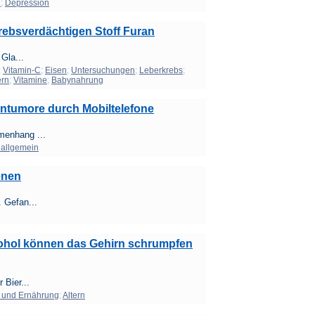
n
;
Depression
krebsverdächtigen Stoff Furan
Gla...
;
Vitamin-C
;
Eisen
;
Untersuchungen
;
Leberkrebs
;
ern
;
Vitamine
;
Babynahrung
rntumore durch Mobiltelefone
menhang ...
 allgemein
enen
 Gefan...
ohol können das Gehirn schrumpfen
 Bier...
 und Ernährung
;
Altern