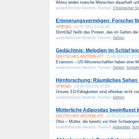
Wieso leiden manche Menschen dauerhaft unt
weiterführende Medinfo-Themen:
Chronischer S
Erinnerungsvermögen: Forscher fi
SPIEGEL
02.07.2012 14:26:00
Dnmt3a2 heißt das Protein, das im Gehirn die 
weiterführende Medinfo-Themen:
Gehirn
Gedächtnis: Melodien im Schlaf leic
DEUTSCHES ÄRZTEBLATT
25.06.2012 17:27:
Evanston – US-Wissenschaftler haben eine Mö
weiterführende Medinfo-Themen:
Gehirn
;
Schlaf
Hirnforschung: Räumliches Sehen 
SPIEGEL
19.06.2012 06:37:00
Unsere 3-D-Fähigkeiten sind offenbar nicht von
weiterführende Medinfo-Themen:
Gehirn
Mütterliche Adipositas beeinflusst 
DEUTSCHES ÄRZTEBLATT
21.05.2012 09:47:
Ohio – Mütter, die bereits vor ihrer Schwanger
weiterführende Medinfo-Themen:
Adipositas
;
Sch