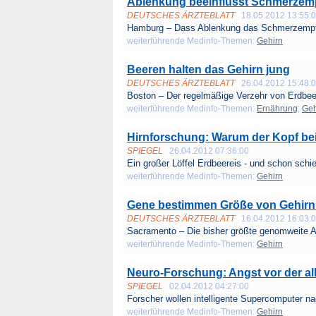
Ablenkung beeinflusst Schmerzemp
DEUTSCHES ÄRZTEBLATT
18.05.2012 13:55:
Hamburg – Dass Ablenkung das Schmerzempf
weiterführende Medinfo-Themen:
Gehirn
Beeren halten das Gehirn jung
DEUTSCHES ÄRZTEBLATT
26.04.2012 15:48:
Boston – Der regelmäßige Verzehr von Erdbee
weiterführende Medinfo-Themen:
Ernährung
;
Geh
Hirnforschung: Warum der Kopf b
SPIEGEL
26.04.2012 07:36:00
Ein großer Löffel Erdbeereis - und schon schie
weiterführende Medinfo-Themen:
Gehirn
Gene bestimmen Größe von Gehir
DEUTSCHES ÄRZTEBLATT
16.04.2012 16:03:
Sacramento – Die bisher größte genomweite A
weiterführende Medinfo-Themen:
Gehirn
Neuro-Forschung: Angst vor der al
SPIEGEL
02.04.2012 04:27:00
Forscher wollen intelligente Supercomputer na
weiterführende Medinfo-Themen:
Gehirn