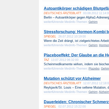
Autoantikörper schädigen Blutgefä
DEUTSCHES ÄRZTEBLATT
03.08.2012 11:14:
Berlin – Autoantikörper gegen Alpha1-Adrenerg
weiterführende Medinfo-Themen:
Gehirn
Stressforschung: Hormon-Kombi bl
SPIEGEL
26.07.2012 10:19:00
Wenn die Zeit drängt, ist zielgerichtetes Arbeit
weiterführende Medinfo-Themen:
Gehirn
;
Hormo
Placeboeffekt: Der Glaube an die H
TAZ
13.07.2012 06:32:00
Scheinmedikamente wirken, indem sie biochem
weiterführende Medinfo-Themen:
Plazebo
;
Gehir
Mutation schützt vor Alzheimer
DEUTSCHES ÄRZTEBLATT
12.07.2012 12:18:
Reykjavik/St. Louis – Eine seltene Mutation, di
weiterführende Medinfo-Themen:
Gehirn
;
Alzhei
Dauerleiden: Chronischer Schmerz 
SPIEGEL
02.07.2012 15:22:00