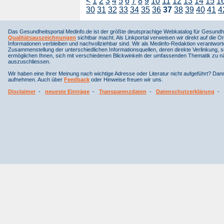
<
1
2
3
4
5
6
7
8
9
10
11
12
13
14
15
1
30
31
32
33
34
35
36
37
38
39
40
41
4
Das Gesundheitsportal Medinfo.de ist der größte deutsprachige Webkatalog für Gesundhe
Qualitätsauszeichnungen
sichtbar macht. Als Linkportal verweisen wir direkt auf die Or
Informationen verbleiben und nachvollziehbar sind. Wir als Medinfo-Redaktion verantwort
Zusammenstellung der unterschiedlichen Informationsquellen, deren direkte Verlinkung, 
ermöglichen Ihnen, sich mit verschiedenen Blickwinkeln der umfassenden Thematik zu näh
auszuschliessen.
Wir haben eine Ihrer Meinung nach wichtige Adresse oder Literatur nicht aufgeführt? Da
aufnehmen. Auch über
Feedback
oder Hinweise freuen wir uns.
Disclaimer
-
neueste Einträge
-
Transparenzdaten
-
Datenschutzerklärung
-