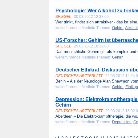
Psychologie: Wer Alkohol zu trinken
SPIEGEL
30.03.2012 12:33:00
Wer trinkt, findet sich attraktiver - das ist eine.
weiterführende Medinfo-Themen:
Gehirn
;
Alkohol
US-Forscher: Gehirn ist überrasche
SPIEGEL
29.03.2012 18:22:00
Das menschliche Gehirn gilt als komplex und c
weiterführende Medinfo-Themen:
Gehirn
Deutscher Ethikrat: Diskussion übe
DEUTSCHES ÄRZTEBLATT
22.03.2012 14:24:
Berlin – Als der Neurologe Alan Shewmon vom
weiterführende Medinfo-Themen:
Gehirn
;
Ethikg
Depression: Elektrokrampftherapie
Gehirn
DEUTSCHES ÄRZTEBLATT
20.03.2012 16:02:
Aberdeen – Die Elektrokrampftherapie, die wo.
weiterführende Medinfo-Themen:
Depression
;
Ge