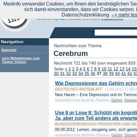
|
Medinfo verwendet Cookies, um Ihnen den bestmöglichen Serv
Aktuelle Nachrichten
Nachrichte
sich damit einverstanden, dass wir Cookies setzen. 
Suchen Sie noch oder Finden Sie schon?
Datenschutzerklärung
--> mehr le
Medinfo.de - Meta-Portal für Gesundheitsthemen
Berücksichtigt afgis, Medisuch und weitere
Qualitätssiegel
.
Navigation
Nachrichten zum Thema
Startseite
Cerebrum
gute Webadressen zum
Thema 'Gehirn'
Nachricht 721 bis 740 (von insgesamt 933
Seite
<
1
2
3
4
5
6
7
8
9
10
11
12
13
14
15
30
31
32
33
34
35
36
37
38
39
40
41
42
4
Wie Depressionen das Gehirn schr
DEUTSCHES ÄRZTEBLATT
13.08.2012 17:06:
New Haven – Eine Depression und im Tiermode
weiterführende Medinfo-Themen:
Gehirn
;
Depres
Use It or Lose It: Schützt ein kognit
Ja, aber zum Teil anders als erwarte
BUNDESVEREINIGUNG PRÄVENTION UND G
09.08.2012: Lernen, neugierig sein, sich geisti
weiterführende Medinfo-Themen:
Gehirn
;
Demen