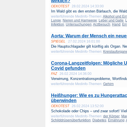
wirklich?
OEKOTEST
28.02.2024 14:33:00
Im Wald gibt es den ersten Bärlauch, die Wald
weiterführende Medinfo-Themen:
Alkohol und Er
Lunge
;
Nieren und Harnwege
;
Leber und Galle
;
L
Infektion
;
Untersuchungen
;
Arztbesuch
;
Hand
;
Er
Aorta: Warum der Mensch ein neu
SPIEGEL
27.02.2024 16:01:00
Die Hauptschlagader gilt künftig als Organ. N
weiterführende Medinfo-Themen:
Kreislauforgan
Corona-Langzeitfolgen: Mögliche 
Covid gefunden
FAZ
26.02.2024 14:36:00
Verwirrung, Konzentrationsprobleme, Wortfindu
weiterführende Medinfo-Themen:
Gehirn
Heißhunger: Wie es zu Hungerattac
überwinden
OEKOTEST
26.02.2024 13:52:00
Schokolade oder Chips – und zwar sofort! Vie
weiterführende Medinfo-Themen:
der Körper
;
Ma
Schilddrüsenüberfunktion
;
Diabetes
;
Ernährung
;