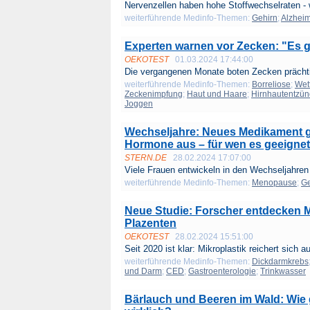
Nervenzellen haben hohe Stoffwechselraten - 
weiterführende Medinfo-Themen:
Gehirn
;
Alzhei
Experten warnen vor Zecken: "Es g
OEKOTEST
01.03.2024 17:44:00
Die vergangenen Monate boten Zecken prächti
weiterführende Medinfo-Themen:
Borreliose
;
Wet
Zeckenimpfung
;
Haut und Haare
;
Hirnhautentzü
Joggen
Wechseljahre: Neues Medikament 
Hormone aus – für wen es geeignet 
STERN.DE
28.02.2024 17:07:00
Viele Frauen entwickeln in den Wechseljahren 
weiterführende Medinfo-Themen:
Menopause
;
Ge
Neue Studie: Forscher entdecken M
Plazenten
OEKOTEST
28.02.2024 15:51:00
Seit 2020 ist klar: Mikroplastik reichert sich au
weiterführende Medinfo-Themen:
Dickdarmkrebs
und Darm
;
CED
;
Gastroenterologie
;
Trinkwasser
Bärlauch und Beeren im Wald: Wie 