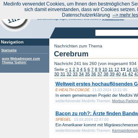
|
Medinfo verwendet Cookies, um Ihnen den bestmöglichen Serv
Aktuelle Nachrichten
Nachrichte
sich damit einverstanden, dass wir Cookies setzen. 
Suchen Sie noch oder Finden Sie schon?
Datenschutzerklärung
--> mehr le
Medinfo.de - Meta-Portal für Gesundheitsthemen
Berücksichtigt afgis, Medisuch und weitere
Qualitätssiegel
.
Navigation
Nachrichten zum Thema
Startseite
Cerebrum
gute Webadressen zum
Thema 'Gehirn'
Nachricht 241 bis 260 (von insgesamt 934
Seite
<
1
2
3
4
5
6
7
8
9
10
11
12
13
14
15
30
31
32
33
34
35
36
37
38
39
40
41
42
4
Weltweit erstes hochauflösendes G
E-HEALTH-COM.DE
21.03.2024 12:21:00
In einem gemeinsamen Projekt der MedUni Wi
weiterführende Medinfo-Themen:
Morbus Parkin
Bacon zu roh?: Ärzte finden Bandw
SPIEGEL
15.03.2024 12:47:00
Ein Amerikaner kommt mit Migräneschmerzen i
weiterführende Medinfo-Themen:
Kernspintomog