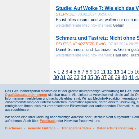
Studie: Auf Wolke 7: Wie sich das V
STERN.DE
08.02.2024 05:56:00
Es ist alles rosarot und wir wollen nur noch mit
weiterführende Medinfo-Themen:
Gehirn
Schmerz und Tastreiz: Nicht ohne 
DEUTSCHE ÄRZTEZEITUNG
07.02.2024 20:25
Damit Schmerz- und Tastreize ins Gehirn gela
weiterführende Medinfo-Themen:
Haut und Haar
<
1
2
3
4
5
6
7
8
9
10
11
12
13
14
15
1
30
31
32
33
34
35
36
37
38
39
40
41
4
Das Gesundheitsportal Medinfo.de ist der größte deutsprachige Webkatalog für Gesundhe
Qualitätsauszeichnungen
sichtbar macht. Als Linkportal verweisen wir direkt auf die Or
Informationen verbleiben und nachvollziehbar sind. Wir als Medinfo-Redaktion verantwort
Zusammenstellung der unterschiedlichen Informationsquellen, deren direkte Verlinkung, 
ermöglichen Ihnen, sich mit verschiedenen Blickwinkeln der umfassenden Thematik zu näh
auszuschliessen.
Wir haben eine Ihrer Meinung nach wichtige Adresse oder Literatur nicht aufgeführt? Da
aufnehmen. Auch über
Feedback
oder Hinweise freuen wir uns.
Disclaimer
-
neueste Einträge
-
Transparenzdaten
-
Datenschutzerklärung
-