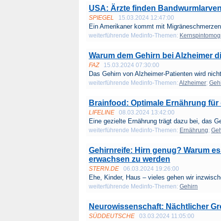
USA: Ärzte finden Bandwurmlarven
SPIEGEL
15.03.2024 12:47:00
Ein Amerikaner kommt mit Migräneschmerzen i
weiterführende Medinfo-Themen:
Kernspintomog
Warum dem Gehirn bei Alzheimer d
FAZ
15.03.2024 07:30:00
Das Gehirn von Alzheimer-Patienten wird nicht
weiterführende Medinfo-Themen:
Alzheimer
;
Geh
Brainfood: Optimale Ernährung für
LIFELINE
08.03.2024 13:42:00
Eine gezielte Ernährung trägt dazu bei, das Ge
weiterführende Medinfo-Themen:
Ernährung
;
Geh
Gehirnreife: Hirn genug? Warum es g
erwachsen zu werden
STERN.DE
06.03.2024 19:26:00
Ehe, Kinder, Haus – vieles gehen wir inzwisch
weiterführende Medinfo-Themen:
Gehirn
Neurowissenschaft: Nächtlicher Gr
SÜDDEUTSCHE
03.03.2024 11:05:00