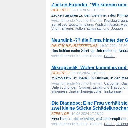
Zecken-Expertin: "Wir können uns 
OEKOTEST
21.02.2024 10:13:00
Zecken gehören zu den Gewinnern des Klimaw
weiterführende Medinfo-Themen:
Kreislauforgan
Borreliose
;
Zeckenimpfung
;
Kopfschmerzen
;
Haut
Viren
;
Erreger
;
Pollen
;
Zeitumstellung
;
Joggen
Neuralink -?? die Firma hinter der 
DEUTSCHE ÄRZTEZEITUNG
19.02.2024 07:30
Das kalifornische Start-up-Unternehmen Neural
weiterführende Medinfo-Themen:
Gehirn
Mikroplastik: Woher kommt es und
OEKOTEST
15.02.2024 13:31:00
Mikroplastik ist überall: in Flüssen, in den Mee
weiterführende Medinfo-Themen:
Carbomer
;
Gas
Untersuchungen
;
Studien
;
Ernährung
;
Haut und 
allgemein
;
Umweltthemensuche
;
Trinkwasser
Die Diagnose: Eine Frau verhält si
zwei kleine Stücke Schädelknochen
STERN.DE
10.02.2024 17:28:00
Eine Frau ist desorientiert, später krampft sie.
weiterführende Medinfo-Themen:
Gehirn
;
Bakteri