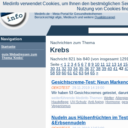
|
Medinfo verwendet Cookies, um Ihnen den bestmöglichen Servi
Aktuelle Nachrichten
Nachrichte
Nutzung von Cookies fin
Suchen Sie noch oder Finden Sie schon?
Medinfo.de - Meta-Portal für Gesundheitsthemen
Berücksichtigt afgis, Medisuch und weitere
Qualitätssiegel
.
Navigation
Nachrichten zum Thema
Startseite
Krebs
gute Webadressen zum
Thema 'Krebs'
Nachricht 821 bis 840 (von insgesamt 129
Seite
<
1
2
3
4
5
6
7
8
9
10
11
12
13
14
15
30
31
32
33
34
35
36
37
38
39
40
41
42
4
58
59
60
61
62
63
64
65
>
Gesichtscreme-Test: Neun Marken
OEKOTEST
29.11.2019 14:19:00
Wir haben 53 Gesichtscremes getestet, darunt
weiterführende Medinfo-Themen:
Wetter
;
Allergie
Hautpflege
;
UV-Schutz
;
Anti Aging
;
Hormone
;
ges
Veganismus
Nudeln aus Hülsenfrüchten im Test
&Erbsennudeln