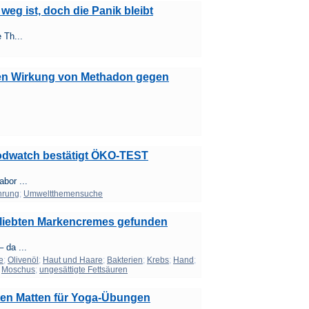
eg ist, doch die Panik bleibt
 Th...
hen Wirkung von Methadon gegen
Foodwatch bestätigt ÖKO-TEST
bor ...
hrung
;
Umweltthemensuche
eliebten Markencremes gefunden
 da ...
e
;
Olivenöl
;
Haut und Haare
;
Bakterien
;
Krebs
;
Hand
;
;
Moschus
;
ungesättigte Fettsäuren
ten Matten für Yoga-Übungen