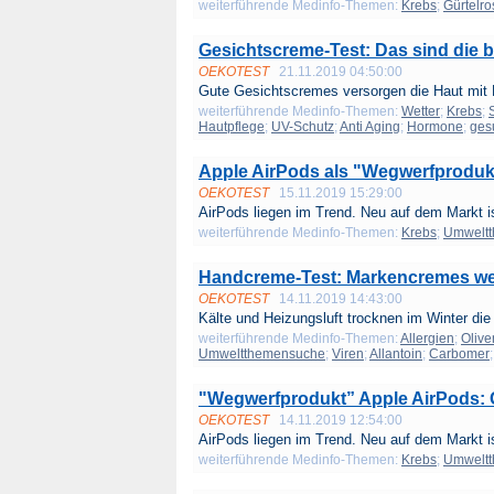
weiterführende Medinfo-Themen:
Krebs
;
Gürtelro
Gesichtscreme-Test: Das sind die b
OEKOTEST
21.11.2019 04:50:00
Gute Gesichtscremes versorgen die Haut mit F
weiterführende Medinfo-Themen:
Wetter
;
Krebs
;
Hautpflege
;
UV-Schutz
;
Anti Aging
;
Hormone
;
ges
Apple AirPods als "Wegwerfprodukt
OEKOTEST
15.11.2019 15:29:00
AirPods liegen im Trend. Neu auf dem Markt ist
weiterführende Medinfo-Themen:
Krebs
;
Umwelt
Handcreme-Test: Markencremes we
OEKOTEST
14.11.2019 14:43:00
Kälte und Heizungsluft trocknen im Winter die 
weiterführende Medinfo-Themen:
Allergien
;
Olive
Umweltthemensuche
;
Viren
;
Allantoin
;
Carbomer
"Wegwerfprodukt” Apple AirPods: G
OEKOTEST
14.11.2019 12:54:00
AirPods liegen im Trend. Neu auf dem Markt ist
weiterführende Medinfo-Themen:
Krebs
;
Umwelt