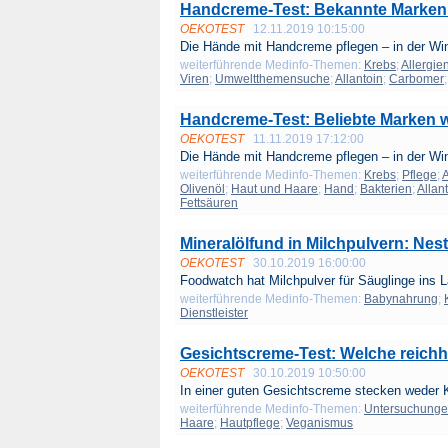
Handcreme-Test: Bekannte Marken 
OEKOTEST
12.11.2019 10:15:00
Die Hände mit Handcreme pflegen – in der Wint
weiterführende Medinfo-Themen:
Krebs
;
Allergie
Viren
;
Umweltthemensuche
;
Allantoin
;
Carbomer
Handcreme-Test: Beliebte Marken 
OEKOTEST
11.11.2019 17:12:00
Die Hände mit Handcreme pflegen – in der Wint
weiterführende Medinfo-Themen:
Krebs
;
Pflege
;
A
Olivenöl
;
Haut und Haare
;
Hand
;
Bakterien
;
Allan
Fettsäuren
Mineralölfund in Milchpulvern: Nest
OEKOTEST
30.10.2019 16:00:00
Foodwatch hat Milchpulver für Säuglinge ins La
weiterführende Medinfo-Themen:
Babynahrung
;
Dienstleister
Gesichtscreme-Test: Welche reichh
OEKOTEST
30.10.2019 10:50:00
In einer guten Gesichtscreme stecken weder K
weiterführende Medinfo-Themen:
Untersuchung
Haare
;
Hautpflege
;
Veganismus