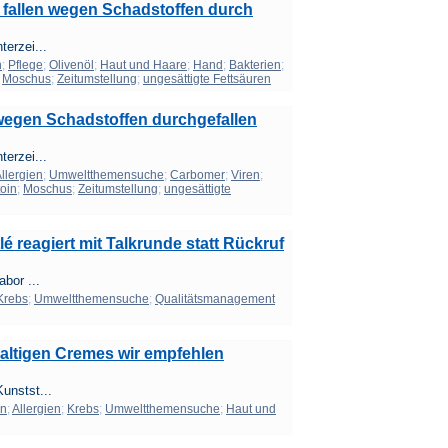
fallen wegen Schadstoffen durch
erzei...
n
;
Pflege
;
Olivenöl
;
Haut und Haare
;
Hand
;
Bakterien
;
;
Moschus
;
Zeitumstellung
;
ungesättigte Fettsäuren
wegen Schadstoffen durchgefallen
erzei...
llergien
;
Umweltthemensuche
;
Carbomer
;
Viren
;
toin
;
Moschus
;
Zeitumstellung
;
ungesättigte
lé reagiert mit Talkrunde statt Rückruf
bor ...
Krebs
;
Umweltthemensuche
;
Qualitätsmanagement
altigen Cremes wir empfehlen
unstst...
en
;
Allergien
;
Krebs
;
Umweltthemensuche
;
Haut und