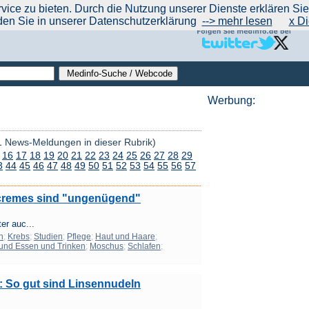
|
|
|
|
ce zu bieten. Durch die Nutzung unserer Dienste erklären Sie s
ntrend
werben auf Medinfo
Anbieter hinzufügen (Gratis!)
über Medinfo
Feedback
den Sie in unserer Datenschutzerklärung
--> mehr lesen
x Di
Werbung:
1 News-Meldungen in dieser Rubrik)
16
17
18
19
20
21
22
23
24
25
26
27
28
29
3
44
45
46
47
48
49
50
51
52
53
54
55
56
57
cremes sind "ungenügend"
er auc...
n
;
Krebs
;
Studien
;
Pflege
;
Haut und Haare
;
und Essen und Trinken
;
Moschus
;
Schlafen
;
: So gut sind Linsennudeln