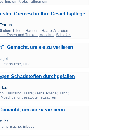
se
;
Impfen
;
Krebs - allgemein
esten Cremes für Ihre Gesichtspflege
ett un...
Studien
;
Pflege
;
Haut und Haare
;
Allergien
;
und Essen und Trinken
;
Moschus
;
Schlafen
”: Gemacht, um sie zu verlieren
 jet...
themensuche
;
Erbgut
gen Schadstoffen durchgefallen
Haut...
nöl
;
Haut und Haare
;
Krebs
;
Pflege
;
Hand
;
;
Moschus
;
ungesättigte Fettsäuren
emacht, um sie zu verlieren
 jet...
themensuche
;
Erbgut