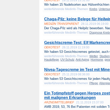
OEKOTEST
28.11.2019 13:52:00
Wir haben 15 Nudelsorten aus Hülsenfrüchten 
weiterführende Medinfo-Themen:
Krebs
;
Untersu
Chaga-Pilz: keine Belege für Heilw
MEDIZIN TRANSPARENT
28.11.2019 06:19:00
Der Chaga-Pilz wird als Heilpilz beworben. Na
weiterführende Medinfo-Themen:
Diagnose Kreb
Gesichtscreme-Test: Elf Markencre
OEKOTEST
26.11.2019 11:19:00
Wir haben 53 Gesichtscremes getestet, auch w
weiterführende Medinfo-Themen:
Wetter
;
Studien
Hautpflege
;
UV-Schutz
;
Anti Aging
;
Hormone
;
ges
Nivea-Tagescreme im Test mit Miner
OEKOTEST
25.11.2019 08:36:00
Wir haben 53 Gesichtscremes für jeden Hautty
weiterführende Medinfo-Themen:
Pflege
;
Allergie
Ein Totimpfstoff gegen Herpes zos
mit malignen Erkrankungen
ARZNEIMITTELBRIEF
21.11.2019 15:37:00
AMB 2019, 53, 76 Bei Patienten mit soliden T