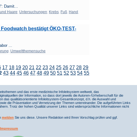
: Damit...
 und Haare
;
Untersuchungen
;
Krebs
;
Fuß
;
Hand
;
h: Foodwatch bestätigt ÖKO-TEST-
bor ...
hrung
;
Umweltthemensuche
6
17
18
19
20
21
22
23
24
25
26
27
28
29
2
43
44
45
46
47
48
49
50
51
52
53
54
55
itsthemen und das erste medizinische Infoleitsystem weltweit, das
iginalquellen der Information, so dass dort jeweils die Autoren-/Urheberschaft für die
en das qualitätsorientierte Infoleitsystem-Gesamtkonzept, d.h. die Auswahl und
sowie die Präsentation und Vernetzung der Themen untereinander. Die aufgeführten Links
ern. Trotz der hohen Qualität unserer Links sind widersprüchliche Informationen nicht
nn
melden
Sie uns diese. Unsere Redaktion wird Ihren Vorschlag prüfen und ggf.
Impressum