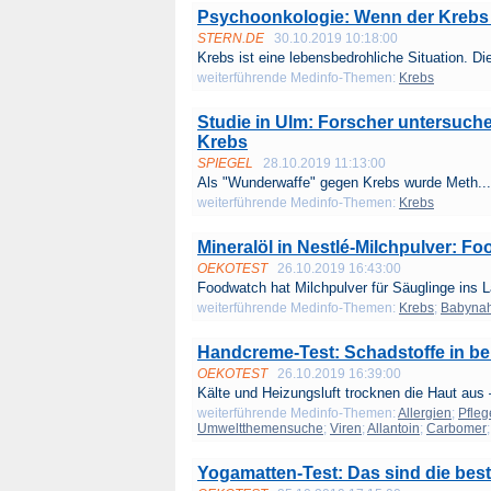
Psychoonkologie: Wenn der Krebs w
STERN.DE
30.10.2019 10:18:00
Krebs ist eine lebensbedrohliche Situation. Die
weiterführende Medinfo-Themen:
Krebs
Studie in Ulm: Forscher untersuc
Krebs
SPIEGEL
28.10.2019 11:13:00
Als "Wunderwaffe" gegen Krebs wurde Meth...
weiterführende Medinfo-Themen:
Krebs
Mineralöl in Nestlé-Milchpulver: 
OEKOTEST
26.10.2019 16:43:00
Foodwatch hat Milchpulver für Säuglinge ins La
weiterführende Medinfo-Themen:
Krebs
;
Babyna
Handcreme-Test: Schadstoffe in b
OEKOTEST
26.10.2019 16:39:00
Kälte und Heizungsluft trocknen die Haut aus –
weiterführende Medinfo-Themen:
Allergien
;
Pfleg
Umweltthemensuche
;
Viren
;
Allantoin
;
Carbomer
Yogamatten-Test: Das sind die bes