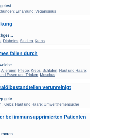
getest...
chungen
;
Ernährung
;
Veganismus
irkung
chges...
s
;
Diabetes
;
Studien
;
Krebs
mes fallen durch
elche ...
;
Allergien
;
Pflege
;
Krebs
;
Schlafen
;
Haut und Haare
;
und Essen und Trinken
;
Moschus
alölbestandteilen verunreinigt
p gete...
n
;
Krebs
;
Haut und Haare
;
Umweltthemensuche
ter bei immunsupprimierten Patienten
umoren...