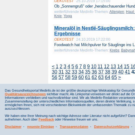
OEKOTEST
25.10.2019 17:15:00
Ob „Sonnengruß“ oder „herabschauender Hund“
weiterführende Medinfo-Themen:
Allergien
;
Haut
Knie
;
Yoga
Mineralöl in Nestlé-Säuglingsmilc
Ergebnisse
OEKOTEST
24.10.2019 17:22:00
Foodwatch hat Milchpulver für Säuglinge ins La
weiterführende Medinfo-Themen:
Krebs
;
Babyna
<
1
2
3
4
5
6
7
8
9
10
11
12
13
14
15
1
30
31
32
33
34
35
36
37
38
39
40
41
4
56
57
58
59
60
61
62
63
64
65
>
Das Gesundheitsportal Medinfo.de ist der größte deutsprachige Webkatalog für Gesundhe
Qualitätsauszeichnungen
sichtbar macht. Als Linkportal verweisen wir direkt auf die Or
Informationen verbleiben und nachvollziehbar sind. Wir als Medinfo-Redaktion verantwort
Zusammenstellung der unterschiedlichen Informationsquellen, deren direkte Verlinkung, 
ermöglichen Ihnen, sich mit verschiedenen Blickwinkeln der umfassenden Thematik zu näh
auszuschliessen.
Wir haben eine Ihrer Meinung nach wichtige Adresse oder Literatur nicht aufgeführt? Da
aufnehmen. Auch über
Feedback
oder Hinweise freuen wir uns.
Disclaimer
-
neueste Einträge
-
Transparenzdaten
-
Datenschutzerklärung
-