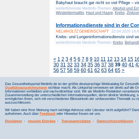
Babyhaut braucht gar nicht so viel Pflege – vie
weiterführende Medinfo-Themen:
Alkohol und Er
Windeldermatitis
;
Haut und Haare
;
Krebs
;
Zinkox
Informationsdienste sind in der Co
HELMHOLTZ GEMEINSCHAFT
22.04.2020 14:
Krebs- und Lungeninformationsdienste sind we
weiterführende Medinfo-Themen:
Krebs
;
Behand
<
1
2
3
4
5
6
7
8
9
10
11
12
13
14
15
1
30
31
32
33
34
35
36
37
38
39
40
41
4
56
57
58
59
60
61
62
63
64
65
>
Das Gesundheitsportal Medinfo.de ist der größte deutsprachige Webkatalog für Gesundhe
Qualitätsauszeichnungen
sichtbar macht. Als Linkportal verweisen wir direkt auf die Or
Informationen verbleiben und nachvollziehbar sind. Wir als Medinfo-Redaktion verantwort
Zusammenstellung der unterschiedlichen Informationsquellen, deren direkte Verlinkung, 
ermöglichen Ihnen, sich mit verschiedenen Blickwinkeln der umfassenden Thematik zu näh
auszuschliessen.
Wir haben eine Ihrer Meinung nach wichtige Adresse oder Literatur nicht aufgeführt? Da
aufnehmen. Auch über
Feedback
oder Hinweise freuen wir uns.
Disclaimer
-
neueste Einträge
-
Transparenzdaten
-
Datenschutzerklärung
-