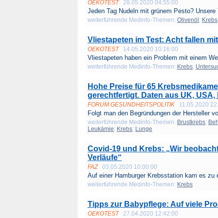
OEKOTEST
28.05.2020 04:55:00
Jeden Tag Nudeln mit grünem Pesto? Unsere T
weiterführende Medinfo-Themen:
Olivenöl
;
Krebs
Vliestapeten im Test: Acht fallen 
OEKOTEST
14.05.2020 10:16:00
Vliestapeten haben ein Problem mit einem We
weiterführende Medinfo-Themen:
Krebs
;
Untersu
Hohe Preise für 65 Krebsmedikamen
gerechtfertigt. Daten aus UK, USA,
FORUM GESUNDHEITSPOLITIK
11.05.2020 22
Folgt man den Begründungen der Hersteller vo
weiterführende Medinfo-Themen:
Brustkrebs
;
Be
Leukämie
;
Krebs
;
Lunge
Covid-19 und Krebs: „Wir beobach
Verläufe“
FAZ
03.05.2020 10:00:00
Auf einer Hamburger Krebsstation kam es zu 
weiterführende Medinfo-Themen:
Krebs
Tipps zur Babypflege: Auf viele Pr
OEKOTEST
27.04.2020 12:42:00