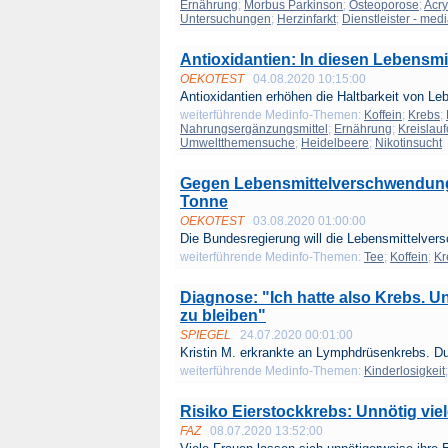
Ernährung
;
Morbus Parkinson
;
Osteoporose
;
Acry
Untersuchungen
;
Herzinfarkt
;
Dienstleister - med
Antioxidantien: In diesen Lebensmit
OEKOTEST
04.08.2020 10:15:00
Antioxidantien erhöhen die Haltbarkeit von Le
weiterführende Medinfo-Themen:
Koffein
;
Krebs
;
Nahrungsergänzungsmittel
;
Ernährung
;
Kreislau
Umweltthemensuche
;
Heidelbeere
;
Nikotinsucht
Gegen Lebensmittelverschwendung: 
Tonne
OEKOTEST
03.08.2020 01:00:00
Die Bundesregierung will die Lebensmittelvers
weiterführende Medinfo-Themen:
Tee
;
Koffein
;
Kr
Diagnose: "Ich hatte also Krebs. Un
zu bleiben"
SPIEGEL
24.07.2020 00:01:00
Kristin M. erkrankte an Lymphdrüsenkrebs. Dur
weiterführende Medinfo-Themen:
Kinderlosigkeit
Risiko Eierstockkrebs: Unnötig viel
FAZ
08.07.2020 13:52:00