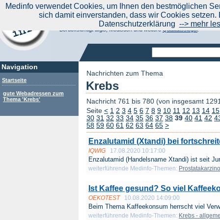
|
Medinfo verwendet Cookies, um Ihnen den bestmöglichen Serv
Aktuelle Nachrichten
Nachrichte
sich damit einverstanden, dass wir Cookies setzen. 
Suchen Sie noch oder Finden Sie schon?
Datenschutzerklärung
--> mehr le
Medinfo.de - Meta-Portal für Gesundheitsthemen
Berücksichtigt afgis, Medisuch und weitere
Qualitätssiegel
.
Navigation
Nachrichten zum Thema
Startseite
Krebs
gute Webadressen zum
Thema 'Krebs'
Nachricht 761 bis 780 (von insgesamt 129
Seite
<
1
2
3
4
5
6
7
8
9
10
11
12
13
14
15
30
31
32
33
34
35
36
37
38
39
40
41
42
4
58
59
60
61
62
63
64
65
>
Enzalutamid (Xtandi) bei fortschre
IQWIG
17.08.2020 10:17:00
Enzalutamid (Handelsname Xtandi) ist seit Jun
weiterführende Medinfo-Themen:
Prostatakarzin
Ist Kaffee gesund? So viel Kaffeek
OEKOTEST
10.08.2020 14:09:00
Beim Thema Kaffeekonsum herrscht viel Verwir
weiterführende Medinfo-Themen:
Krebs - allgem