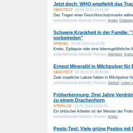
Jetzt doch: WHO empfiehlt das Tr
OEKOTEST
09.06.2020 15:41:00
Das Tragen einer Gesichtsschutzmaske währe
weiterführende Medinfo-Themen:
Krebs
;
Diabete
Schwere Krankheit in der Familie: "
vorbeireden"
SPIEGEL
03.06.2020 10:41:00
Krebs, Epilepsie oder eine lebensgefährliche Al
weiterführende Medinfo-Themen:
Allergien
;
Kreb
Erneut Mineralöl in Milchpulver f
OEKOTEST
02.06.2020 06:00:00
Zwei staatliche Labore haben in Milchpulver fü
weiterführende Medinfo-Themen:
Geburt
;
Leber 
Früherkennung: Drei Jahre Verdrä
zu einem Drachenhorn
STERN.DE
31.05.2020 10:35:00
Ein britischer Arbeiter ist der Meister der Prokr
weiterführende Medinfo-Themen:
Krebs
Pesto-Test: Viele grüne Pestos mit 