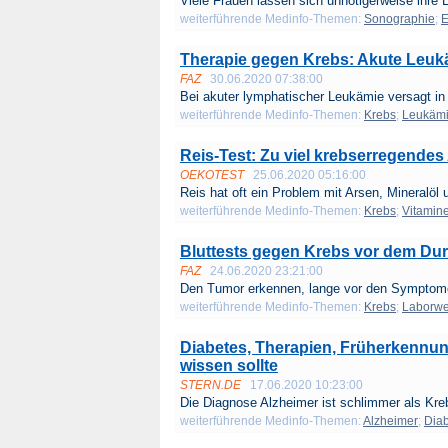
Viele Frauen lassen sich unnötigerweise ihre E
weiterführende Medinfo-Themen:
Sonographie
;
E
Therapie gegen Krebs: Akute Leuk
FAZ
30.06.2020 07:38:00
Bei akuter lymphatischer Leukämie versagt in
weiterführende Medinfo-Themen:
Krebs
;
Leukäm
Reis-Test: Zu viel krebserregendes
OEKOTEST
25.06.2020 05:16:00
Reis hat oft ein Problem mit Arsen, Mineralöl u
weiterführende Medinfo-Themen:
Krebs
;
Vitamin
Bluttests gegen Krebs vor dem Du
FAZ
24.06.2020 23:21:00
Den Tumor erkennen, lange vor den Symptome
weiterführende Medinfo-Themen:
Krebs
;
Laborwer
Diabetes, Therapien, Früherkennu
wissen sollte
STERN.DE
17.06.2020 10:23:00
Die Diagnose Alzheimer ist schlimmer als Kreb
weiterführende Medinfo-Themen:
Alzheimer
;
Dia