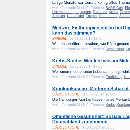
Einige Monate war Corona kein großes Thema 
weiterführende Medinfo-Themen:
SARS-CoV
;
Fi
Untersuchungen
;
Impfen
;
Diabetes
;
Krebs
;
Fiebe
Schulter
;
Hausmittel
;
Erreger
;
Pneumonie
;
Studie
Medizin: Eistherapien sollen bei D
kann das stimmen?
SPIEGEL
27.08.2023 12:13:00
Wissenschaftler erforschen, wie Kälte gesund
weiterführende Medinfo-Themen:
Depression
;
Kr
Krebs-Studie: Wer lebt wie am Mitte
SPIEGEL
18.08.2023 14:17:00
Wer einen mediterranen Lebensstil pflegt, stirb
weiterführende Medinfo-Themen:
Ernährung
;
Kre
Krankenkassen: Moderne Scharlat
SÜDDEUTSCHE
11.08.2023 14:18:00
Die Hamburger Krankenkasse Hanse Merkur bie
weiterführende Medinfo-Themen:
Krebs
;
Kranken
Öffentliche Gesundheit: Soziale Lag
Deutschland zunehmend
SÜDDEUTSCHE
07.08.2023 09:31:00