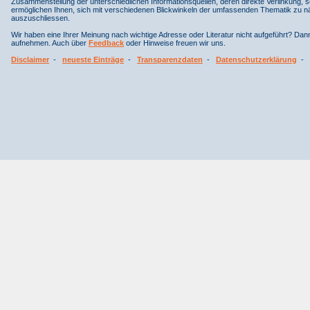
Zusammenstellung der unterschiedlichen Informationsquellen, deren direkte Verlinkung, 
ermöglichen Ihnen, sich mit verschiedenen Blickwinkeln der umfassenden Thematik zu näh
auszuschliessen.
Wir haben eine Ihrer Meinung nach wichtige Adresse oder Literatur nicht aufgeführt? Da
aufnehmen. Auch über
Feedback
oder Hinweise freuen wir uns.
Disclaimer
-
neueste Einträge
-
Transparenzdaten
-
Datenschutzerklärung
-