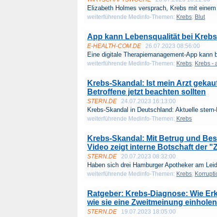
Elizabeth Holmes versprach, Krebs mit einem 
weiterführende Medinfo-Themen:
Krebs
;
Blut
App kann Lebensqualität bei Kreb
E-HEALTH-COM.DE
26.07.2023 08:56:00
Eine digitale Therapiemanagement-App kann b
weiterführende Medinfo-Themen:
Krebs
;
Krebs - 
Krebs-Skandal: Ist mein Arzt gekauf
Betroffene jetzt beachten sollten
STERN.DE
24.07.2023 16:13:00
Krebs-Skandal in Deutschland: Aktuelle stern-
weiterführende Medinfo-Themen:
Krebs
Krebs-Skandal: Mit Betrug und B
Video zeigt interne Botschaft der 
STERN.DE
20.07.2023 08:32:00
Haben sich drei Hamburger Apotheker am Leid 
weiterführende Medinfo-Themen:
Krebs
;
Korrupt
Ratgeber: Krebs-Diagnose: Wie Erkr
wie sie eine Zweitmeinung einhole
STERN.DE
19.07.2023 18:05:00