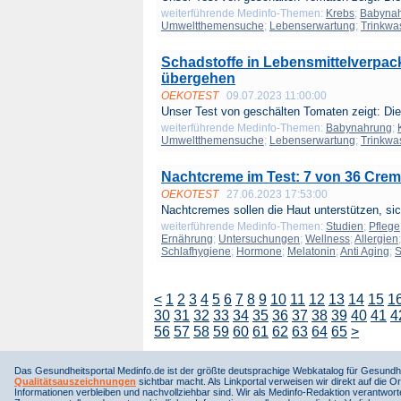
weiterführende Medinfo-Themen:
Krebs
;
Babyna
Umweltthemensuche
;
Lebenserwartung
;
Trinkwa
Schadstoffe in Lebensmittelverpack
übergehen
OEKOTEST
09.07.2023 11:00:00
Unser Test von geschälten Tomaten zeigt: Die
weiterführende Medinfo-Themen:
Babynahrung
;
Umweltthemensuche
;
Lebenserwartung
;
Trinkwa
Nachtcreme im Test: 7 von 36 Crem
OEKOTEST
27.06.2023 17:53:00
Nachtcremes sollen die Haut unterstützen, sic
weiterführende Medinfo-Themen:
Studien
;
Pflege
Ernährung
;
Untersuchungen
;
Wellness
;
Allergien
Schlafhygiene
;
Hormone
;
Melatonin
;
Anti Aging
;
S
<
1
2
3
4
5
6
7
8
9
10
11
12
13
14
15
1
30
31
32
33
34
35
36
37
38
39
40
41
4
56
57
58
59
60
61
62
63
64
65
>
Das Gesundheitsportal Medinfo.de ist der größte deutsprachige Webkatalog für Gesundhe
Qualitätsauszeichnungen
sichtbar macht. Als Linkportal verweisen wir direkt auf die Or
Informationen verbleiben und nachvollziehbar sind. Wir als Medinfo-Redaktion verantwort