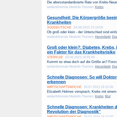
Die altersstandardisierte Rate von Krebs-Neue
weiterführende Medinfo-Themen:
Krebs
Gesundheit: Die Körpergröße beeinf
Krankheiten
SÜDDEUTSCHE
04.08.2023 15:16:00
Ob groß oder klein - der Unterschied sind einfa
weiterführende Medinfo-Themen:
Herzinfarkt
;
Dia
Groß oder klein?: Diabetes, Krebs,
ein Faktor für das Krankheitsrisiko
STERN.DE
03.08.2023 18:55:00
Kommt es etwa doch auf die Größe an? Forsch
weiterführende Medinfo-Themen:
Herzinfarkt
;
Dia
Schnelle Diagnosen: So will Doktor
erkennen
WIRTSCHAFTSWOCHE
26.07.2023 18:22:00
Elizabeth Holmes versprach, Krebs mit einem 
weiterführende Medinfo-Themen:
Krebs
;
Blut
Schnelle Diagnosen: Krankheiten d
Revolution der Diagnostik“
WIRTSCHAFTSWOCHE
26.07.2023 18:22:00