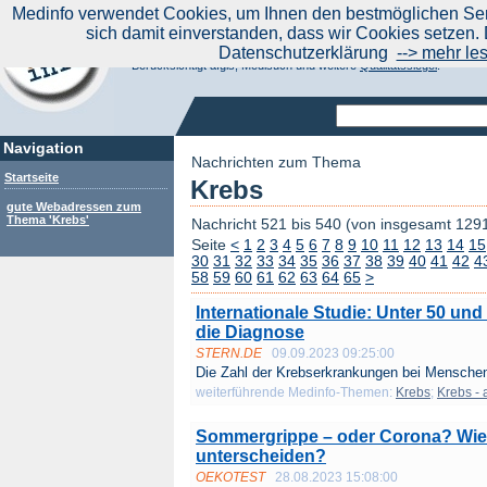
|
Medinfo verwendet Cookies, um Ihnen den bestmöglichen Serv
Aktuelle Nachrichten
Nachrichte
sich damit einverstanden, dass wir Cookies setzen. 
Suchen Sie noch oder Finden Sie schon?
Datenschutzerklärung
--> mehr le
Medinfo.de - Meta-Portal für Gesundheitsthemen
Berücksichtigt afgis, Medisuch und weitere
Qualitätssiegel
.
Navigation
Nachrichten zum Thema
Startseite
Krebs
gute Webadressen zum
Thema 'Krebs'
Nachricht 521 bis 540 (von insgesamt 129
Seite
<
1
2
3
4
5
6
7
8
9
10
11
12
13
14
15
30
31
32
33
34
35
36
37
38
39
40
41
42
4
58
59
60
61
62
63
64
65
>
Internationale Studie: Unter 50 un
die Diagnose
STERN.DE
09.09.2023 09:25:00
Die Zahl der Krebserkrankungen bei Menschen 
weiterführende Medinfo-Themen:
Krebs
;
Krebs - 
Sommergrippe – oder Corona? Wie
unterscheiden?
OEKOTEST
28.08.2023 15:08:00