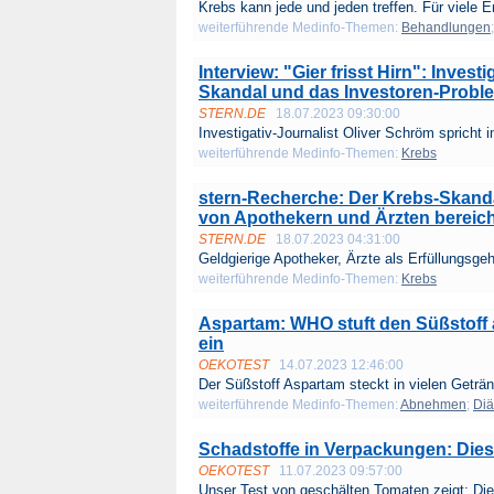
Krebs kann jede und jeden treffen. Für viele Er
weiterführende Medinfo-Themen:
Behandlungen
Interview: "Gier frisst Hirn": Inves
Skandal und das Investoren-Prob
STERN.DE
18.07.2023 09:30:00
Investigativ-Journalist Oliver Schröm spricht i
weiterführende Medinfo-Themen:
Krebs
stern-Recherche: Der Krebs-Skandal
von Apothekern und Ärzten bereic
STERN.DE
18.07.2023 04:31:00
Geldgierige Apotheker, Ärzte als Erfüllungsgehi
weiterführende Medinfo-Themen:
Krebs
Aspartam: WHO stuft den Süßstoff 
ein
OEKOTEST
14.07.2023 12:46:00
Der Süßstoff Aspartam steckt in vielen Geträn
weiterführende Medinfo-Themen:
Abnehmen
;
Diä
Schadstoffe in Verpackungen: Dies
OEKOTEST
11.07.2023 09:57:00
Unser Test von geschälten Tomaten zeigt: Die