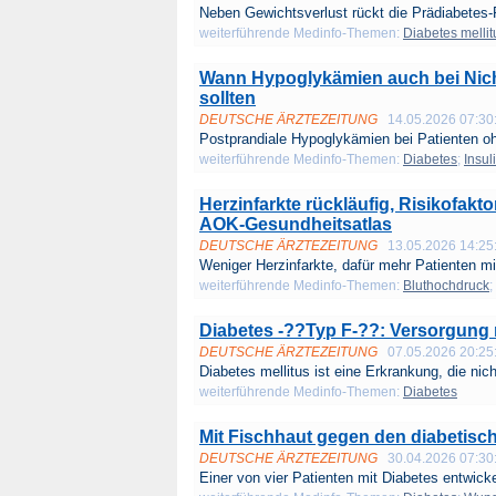
Neben Gewichtsverlust rückt die Prädiabetes-
weiterführende Medinfo-Themen:
Diabetes mellit
Wann Hypoglykämien auch bei Nich
sollten
DEUTSCHE ÄRZTEZEITUNG
14.05.2026 07:30
Postprandiale Hypoglykämien bei Patienten oh
weiterführende Medinfo-Themen:
Diabetes
;
Insul
Herzinfarkte rückläufig, Risikofak
AOK-Gesundheitsatlas
DEUTSCHE ÄRZTEZEITUNG
13.05.2026 14:25
Weniger Herzinfarkte, dafür mehr Patienten mit
weiterführende Medinfo-Themen:
Bluthochdruck
;
Diabetes -??Typ F-??: Versorgung
DEUTSCHE ÄRZTEZEITUNG
07.05.2026 20:25
Diabetes mellitus ist eine Erkrankung, die nich
weiterführende Medinfo-Themen:
Diabetes
Mit Fischhaut gegen den diabetis
DEUTSCHE ÄRZTEZEITUNG
30.04.2026 07:30
Einer von vier Patienten mit Diabetes entwickel