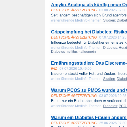
Amylin-Analoga als künftig neue Op
DEUTSCHE ÄRZTEZEITUNG
03.08.2026 07:30
Seit langem beschäftigen sich Grundlagenfors
weiterführende Medinfo-Themen:
Studien
;
Diabe
Grippeimpfung bei Diabetes: Risik
DEUTSCHE ÄRZTEZEITUNG
07.07.2026 14:25
Influenza bedeutet für Diabetiker ein ernstes k
weiterführende Medinfo-Themen:
Diabetes
;
Herzi
Diabetes mellitus - allgemein
Ernährungsstudien: Das Eiscreme
FAZ
07.07.2026 10:49:00
Eiscreme steckt voller Fett und Zucker. Trotz
weiterführende Medinfo-Themen:
Studien
;
Diabe
Warum PCOS zu PMOS wurde und wa
DEUTSCHE ÄRZTEZEITUNG
03.07.2026 20:25
Es ist nur ein Buchstabe, doch er verändert d.
weiterführende Medinfo-Themen:
Diabetes
;
PCO-
Warum ein Diabetes Frauen anders t
DEUTSCHE ÄRZTEZEITUNG
25.06.2026 07:30