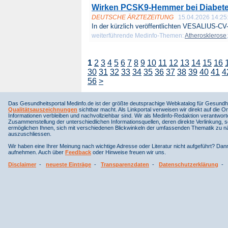
Wirken PCSK9-Hemmer bei Diabet
DEUTSCHE ÄRZTEZEITUNG
15.04.2026 14:25
In der kürzlich veröffentlichten VESALIUS-CV-
weiterführende Medinfo-Themen:
Atherosklerose
1
2
3
4
5
6
7
8
9
10
11
12
13
14
15
16
30
31
32
33
34
35
36
37
38
39
40
41
4
56
>
Das Gesundheitsportal Medinfo.de ist der größte deutsprachige Webkatalog für Gesundhe
Qualitätsauszeichnungen
sichtbar macht. Als Linkportal verweisen wir direkt auf die Or
Informationen verbleiben und nachvollziehbar sind. Wir als Medinfo-Redaktion verantwort
Zusammenstellung der unterschiedlichen Informationsquellen, deren direkte Verlinkung, 
ermöglichen Ihnen, sich mit verschiedenen Blickwinkeln der umfassenden Thematik zu näh
auszuschliessen.
Wir haben eine Ihrer Meinung nach wichtige Adresse oder Literatur nicht aufgeführt? Da
aufnehmen. Auch über
Feedback
oder Hinweise freuen wir uns.
Disclaimer
-
neueste Einträge
-
Transparenzdaten
-
Datenschutzerklärung
-