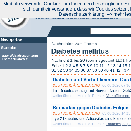
|
Medinfo verwendet Cookies, um Ihnen den bestmöglichen Serv
Aktuelle Nachrichten
Nachrichte
sich damit einverstanden, dass wir Cookies setzen. 
Suchen Sie noch oder Finden Sie schon?
Datenschutzerklärung
--> mehr le
Medinfo.de - Meta-Portal für Gesundheitsthemen
Berücksichtigt afgis, Medisuch und weitere
Qualitätssiegel
.
Navigation
Nachrichten zum Thema
Startseite
Diabetes mellitus
gute Webadressen zum
Thema 'Diabetes'
Nachricht 1 bis 20 (von insgesamt 1101 N
Seite
1
2
3
4
5
6
7
8
9
10
11
12
13
14
15
1
31
32
33
34
35
36
37
38
39
40
41
42
43
4
Diabetes und Vorhofflimmern: Das h
DEUTSCHE ÄRZTEZEITUNG
06.08.2026 07:30
Ein Diabetes schlägt auf Nerven, Nieren, Gef&
weiterführende Medinfo-Themen:
Vorhofflimmern
Biomarker gegen Diabetes-Folgen
DEUTSCHE ÄRZTEZEITUNG
03.08.2026 14:25
Typ-2-Diabetes und Adipositas sind keine isolie
weiterführende Medinfo-Themen:
Diabetes
;
Adipo