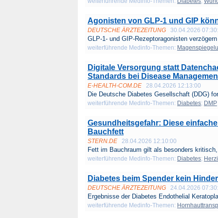
weiterführende Medinfo-Themen:
Diabetes
;
Wund
Agonisten von GLP-1 und GIP könn
DEUTSCHE ÄRZTEZEITUNG
30.04.2026 07:30
GLP-1- und GIP-Rezeptoragonisten verzögern 
weiterführende Medinfo-Themen:
Magenspiegel
Digitale Versorgung statt Datencha
Standards bei Disease Manageme
E-HEALTH-COM.DE
28.04.2026 12:13:00
Die Deutsche Diabetes Gesellschaft (DDG) ford
weiterführende Medinfo-Themen:
Diabetes
;
DMP
Gesundheitsgefahr: Diese einfache
Bauchfett
STERN.DE
28.04.2026 12:10:00
Fett im Bauchraum gilt als besonders kritisch, 
weiterführende Medinfo-Themen:
Diabetes
;
Herzi
Diabetes beim Spender kein Hinder
DEUTSCHE ÄRZTEZEITUNG
24.04.2026 07:30
Ergebnisse der Diabetes Endothelial Keratopla
weiterführende Medinfo-Themen:
Hornhauttransp