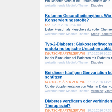
Ein Diabetes verläuft bei Frauen anders als b..
weiterführende Medinfo-Themen:
Diabetes
Kolumne Gesundheitsmythen: Wie
Konservierungsstoffe?
FAZ
02.06.2026 03:32:00
Lieber Fleisch als Fleischersatz voller Chemie,
weiterführende Medinfo-Themen:
Krebs
;
Diabete
Typ-2-Diabetes: Glukosestoffwech
endokrinologische Ursachen abklä
DEUTSCHE ÄRZTEZEITUNG
27.05.2026 20:25
Ist der Blutzucker bei Patienten mit Diabetes n
weiterführende Medinfo-Themen:
Diabetes
Bei dieser häufigen Genvariation k
schützen
DEUTSCHE ÄRZTEZEITUNG
27.05.2026 14:25
Ob die Supplementation von Vitamin D das For
weiterführende Medinfo-Themen:
Vitamine
;
Vitam
Diabetes verzögern oder verhinder
Therapieziel?
DEUTSCHE ÄRZTEZEITUNG
20.05.2026 07:30