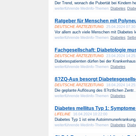
Der Trend, wonach die Pubertät bei Kindern he
weiterführende Medinfo-Themen:
Diabetes
;
Diabe
Ratgeber für Menschen mit Polyne
DEUTSCHE ÄRZTEZEITUNG
25.04.2024 07:30
Vor allem auch viele Menschen mit Diabetes le
weiterführende Medinfo-Themen:
Diabetes
;
Selbs
Fachgesellschaft: Diabetologie mu
DEUTSCHE ÄRZTEZEITUNG
23.04.2024 14:25
Diabetespatienten dürfen bei der Krankenhaus
weiterführende Medinfo-Themen:
Diabetes
ß?ZQ-Aus besorgt Diabetesgesell
DEUTSCHE ÄRZTEZEITUNG
18.04.2024 14:25
Die geplante Auflösung des ß?rztlichen Zentr..
weiterführende Medinfo-Themen:
Diabetes
Diabetes mellitus Typ 1: Symptom
LIFELINE
16.04.2024 10:22:00
Diabetes Typ 1 ist eine Autoimmunerkrankung, 
weiterführende Medinfo-Themen:
Diabetes
;
Diabe