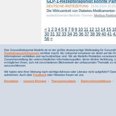
GLP-1-Rezeptoragonist könnte Pa
DEUTSCHE ÄRZTEZEITUNG
15.04.2024 20:25
Die Wirksamkeit von Diabetes-Medikamenten b
weiterführende Medinfo-Themen:
Morbus Parkin
<
1
2
3
4
5
6
7
8
9
10
11
12
13
14
15
1
30
31
32
33
34
35
36
37
38
39
40
41
4
56
>
Das Gesundheitsportal Medinfo.de ist der größte deutsprachige Webkatalog für Gesundhe
Qualitätsauszeichnungen
sichtbar macht. Als Linkportal verweisen wir direkt auf die Or
Informationen verbleiben und nachvollziehbar sind. Wir als Medinfo-Redaktion verantwort
Zusammenstellung der unterschiedlichen Informationsquellen, deren direkte Verlinkung, 
ermöglichen Ihnen, sich mit verschiedenen Blickwinkeln der umfassenden Thematik zu näh
auszuschliessen.
Wir haben eine Ihrer Meinung nach wichtige Adresse oder Literatur nicht aufgeführt? Da
aufnehmen. Auch über
Feedback
oder Hinweise freuen wir uns.
Disclaimer
-
neueste Einträge
-
Transparenzdaten
-
Datenschutzerklärung
-