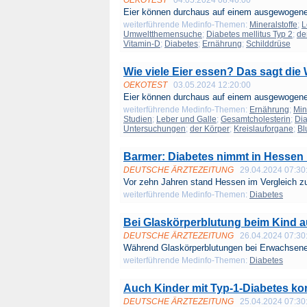
OEKOTEST
04.05.2024 08:46:00
Eier können durchaus auf einem ausgewogene
weiterführende Medinfo-Themen:
Mineralstoffe
;
L
Umweltthemensuche
;
Diabetes mellitus Typ 2
;
de
Vitamin-D
;
Diabetes
;
Ernährung
;
Schilddrüse
Wie viele Eier essen? Das sagt die
OEKOTEST
03.05.2024 12:20:00
Eier können durchaus auf einem ausgewogene
weiterführende Medinfo-Themen:
Ernährung
;
Min
Studien
;
Leber und Galle
;
Gesamtcholesterin
;
Di
Untersuchungen
;
der Körper
;
Kreislauforgane
;
Bl
Barmer: Diabetes nimmt in Hessen 
DEUTSCHE ÄRZTEZEITUNG
29.04.2024 07:30
Vor zehn Jahren stand Hessen im Vergleich zu
weiterführende Medinfo-Themen:
Diabetes
Bei Glaskörperblutung beim Kind 
DEUTSCHE ÄRZTEZEITUNG
26.04.2024 07:30
Während Glaskörperblutungen bei Erwachsene
weiterführende Medinfo-Themen:
Diabetes
Auch Kinder mit Typ-1-Diabetes ko
DEUTSCHE ÄRZTEZEITUNG
25.04.2024 07:30