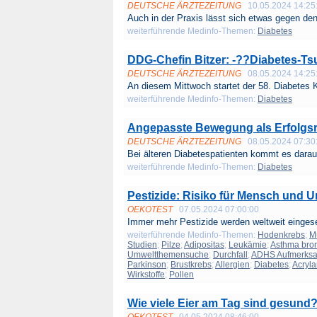
DEUTSCHE ÄRZTEZEITUNG
10.05.2024 14:25
Auch in der Praxis lässt sich etwas gegen den
weiterführende Medinfo-Themen:
Diabetes
DDG-Chefin Bitzer: -??Diabetes-Ts
DEUTSCHE ÄRZTEZEITUNG
08.05.2024 14:25
An diesem Mittwoch startet der 58. Diabetes K
weiterführende Medinfo-Themen:
Diabetes
Angepasste Bewegung als Erfolgsre
DEUTSCHE ÄRZTEZEITUNG
08.05.2024 07:30
Bei älteren Diabetespatienten kommt es darauf
weiterführende Medinfo-Themen:
Diabetes
Pestizide: Risiko für Mensch und 
OEKOTEST
07.05.2024 07:00:00
Immer mehr Pestizide werden weltweit eingeset
weiterführende Medinfo-Themen:
Hodenkrebs
;
M
Studien
;
Pilze
;
Adipositas
;
Leukämie
;
Asthma bron
Umweltthemensuche
;
Durchfall
;
ADHS Aufmerksam
Parkinson
;
Brustkrebs
;
Allergien
;
Diabetes
;
Acryl
Wirkstoffe
;
Pollen
Wie viele Eier am Tag sind gesund