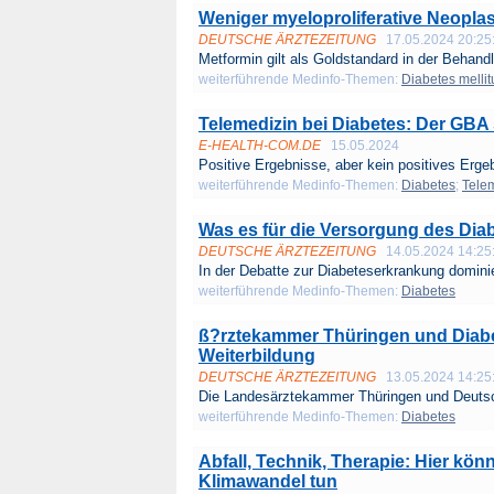
Weniger myeloproliferative Neoplas
DEUTSCHE ÄRZTEZEITUNG
17.05.2024 20:25
Metformin gilt als Goldstandard in der Behandl
weiterführende Medinfo-Themen:
Diabetes mellit
Telemedizin bei Diabetes: Der GB
E-HEALTH-COM.DE
15.05.2024
Positive Ergebnisse, aber kein positives Ergeb
weiterführende Medinfo-Themen:
Diabetes
;
Tele
Was es für die Versorgung des Dia
DEUTSCHE ÄRZTEZEITUNG
14.05.2024 14:25
In der Debatte zur Diabeteserkrankung dominie
weiterführende Medinfo-Themen:
Diabetes
ß?rztekammer Thüringen und Diabe
Weiterbildung
DEUTSCHE ÄRZTEZEITUNG
13.05.2024 14:25
Die Landesärztekammer Thüringen und Deutsc
weiterführende Medinfo-Themen:
Diabetes
Abfall, Technik, Therapie: Hier kö
Klimawandel tun