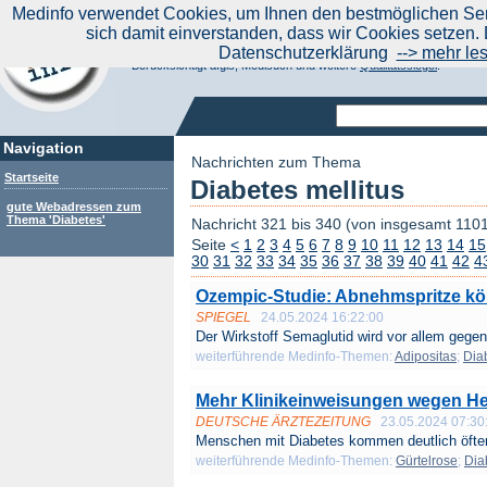
|
Medinfo verwendet Cookies, um Ihnen den bestmöglichen Serv
Aktuelle Nachrichten
Nachrichte
sich damit einverstanden, dass wir Cookies setzen. 
Suchen Sie noch oder Finden Sie schon?
Datenschutzerklärung
--> mehr le
Medinfo.de - Meta-Portal für Gesundheitsthemen
Berücksichtigt afgis, Medisuch und weitere
Qualitätssiegel
.
Navigation
Nachrichten zum Thema
Startseite
Diabetes mellitus
gute Webadressen zum
Thema 'Diabetes'
Nachricht 321 bis 340 (von insgesamt 110
Seite
<
1
2
3
4
5
6
7
8
9
10
11
12
13
14
15
30
31
32
33
34
35
36
37
38
39
40
41
42
4
Ozempic-Studie: Abnehmspritze kö
SPIEGEL
24.05.2024 16:22:00
Der Wirkstoff Semaglutid wird vor allem gegen
weiterführende Medinfo-Themen:
Adipositas
;
Dia
Mehr Klinikeinweisungen wegen He
DEUTSCHE ÄRZTEZEITUNG
23.05.2024 07:30
Menschen mit Diabetes kommen deutlich öfter
weiterführende Medinfo-Themen:
Gürtelrose
;
Dia