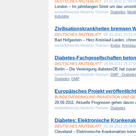
DEUTSCHES ÄRZTEBLATT
03.11.2011 17:06:0
London – Im jahrelangen Streit um das umstrit
weiterführende Medinfo-Themen:
Diabetes
;
Medi
Industrie
Zivilisationskrankheiten bremsen 
DEUTSCHES ÄRZTEBLATT
05.10.2011 15:51:
Bad Hofgastein – Herz-Kreislauf-Leiden, chron
weiterführende Medinfo-Themen:
Krebs
;
Kreisla
Diabetes-Fachgesellschaften bet
DEUTSCHES ÄRZTEBLATT
28.09.2011 15:27:
Berlin – Die Vereinigung diabetesDE hat zus
weiterführende Medinfo-Themen:
DMP - Diabetes
Diabetes
;
DMP
Europäisches Projekt veröffentlicht
BUNDESVEREINIGUNG PRÄVENTION UND G
28.09.2011: Aktuelle Prognosen gehen davon a
weiterführende Medinfo-Themen:
Diabetes
Diabetes: Elektronische Krankenak
DEUTSCHES ÄRZTEBLATT
01.09.2011 16:38:
Cleveland – Elektronische Krankenakten könne