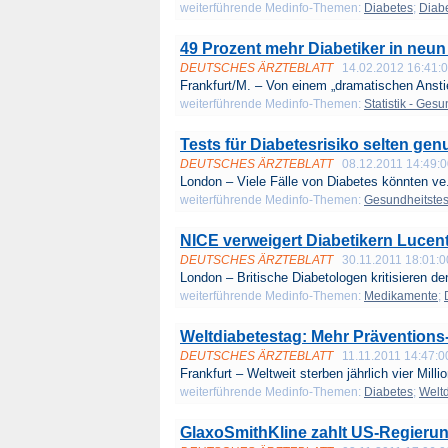
weiterführende Medinfo-Themen:
Diabetes
;
Diabe
49 Prozent mehr Diabetiker in neun
DEUTSCHES ÄRZTEBLATT
14.02.2012 16:41:
Frankfurt/M. – Von einem „dramatischen Anstie
weiterführende Medinfo-Themen:
Statistik - Ge
Tests für Diabetesrisiko selten genu
DEUTSCHES ÄRZTEBLATT
08.12.2011 14:49:
London – Viele Fälle von Diabetes könnten ve.
weiterführende Medinfo-Themen:
Gesundheitstes
NICE verweigert Diabetikern Lucent
DEUTSCHES ÄRZTEBLATT
30.11.2011 18:01:0
London – Britische Diabetologen kritisieren de
weiterführende Medinfo-Themen:
Medikamente
;
Weltdiabetestag: Mehr Präventions
DEUTSCHES ÄRZTEBLATT
11.11.2011 14:47:0
Frankfurt – Weltweit sterben jährlich vier Millio
weiterführende Medinfo-Themen:
Diabetes
;
Welt
GlaxoSmithKline zahlt US-Regierung