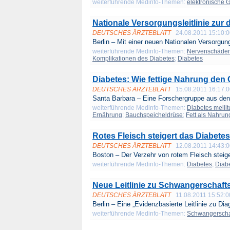
weiterführende Medinfo-Themen:
elektronische 
Nationale Versorgungsleitlinie zur
DEUTSCHES ÄRZTEBLATT
24.08.2011 15:10:
Berlin – Mit einer neuen Nationalen Versorgung
weiterführende Medinfo-Themen:
Nervenschäden
Komplikationen des Diabetes
;
Diabetes
Diabetes: Wie fettige Nahrung den 
DEUTSCHES ÄRZTEBLATT
15.08.2011 16:17:
Santa Barbara – Eine Forschergruppe aus den
weiterführende Medinfo-Themen:
Diabetes mellit
Ernährung
;
Bauchspeicheldrüse
;
Fett als Nahrun
Rotes Fleisch steigert das Diabetes
DEUTSCHES ÄRZTEBLATT
12.08.2011 14:43:
Boston – Der Verzehr von rotem Fleisch steige
weiterführende Medinfo-Themen:
Diabetes
;
Diabe
Neue Leitlinie zu Schwangerschaft
DEUTSCHES ÄRZTEBLATT
11.08.2011 15:52:0
Berlin – Eine „Evidenzbasierte Leitlinie zu Dia
weiterführende Medinfo-Themen:
Schwangerscha