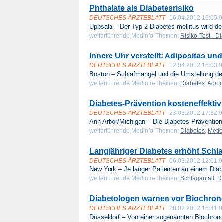
Phthalate als Diabetesrisiko
DEUTSCHES ÄRZTEBLATT
16.04.2012 16:05:
Uppsala – Der Typ-2-Diabetes mellitus wird der
weiterführende Medinfo-Themen:
Risiko-Test - D
Innere Uhr verstellt: Adipositas un
DEUTSCHES ÄRZTEBLATT
12.04.2012 16:03:
Boston – Schlafmangel und die Umstellung de
weiterführende Medinfo-Themen:
Diabetes
;
Adipo
Diabetes-Prävention kosteneffektiv
DEUTSCHES ÄRZTEBLATT
23.03.2012 17:32:
Ann Arbor/Michigan – Die Diabetes-Prävention 
weiterführende Medinfo-Themen:
Diabetes
;
Metf
Langjähriger Diabetes erhöht Schla
DEUTSCHES ÄRZTEBLATT
06.03.2012 12:01:
New York – Je länger Patienten an einem Diab
weiterführende Medinfo-Themen:
Schlaganfall
;
D
Diabetologen warnen vor Biochron
DEUTSCHES ÄRZTEBLATT
28.02.2012 16:41:
Düsseldorf – Von einer sogenannten Biochrono