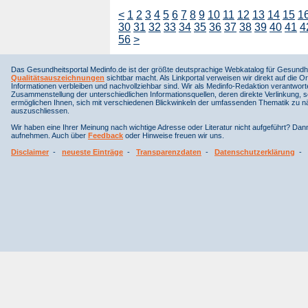
<
1
2
3
4
5
6
7
8
9
10
11
12
13
14
15
1
30
31
32
33
34
35
36
37
38
39
40
41
4
56
>
Das Gesundheitsportal Medinfo.de ist der größte deutsprachige Webkatalog für Gesundhe
Qualitätsauszeichnungen
sichtbar macht. Als Linkportal verweisen wir direkt auf die Or
Informationen verbleiben und nachvollziehbar sind. Wir als Medinfo-Redaktion verantwort
Zusammenstellung der unterschiedlichen Informationsquellen, deren direkte Verlinkung, 
ermöglichen Ihnen, sich mit verschiedenen Blickwinkeln der umfassenden Thematik zu näh
auszuschliessen.
Wir haben eine Ihrer Meinung nach wichtige Adresse oder Literatur nicht aufgeführt? Da
aufnehmen. Auch über
Feedback
oder Hinweise freuen wir uns.
Disclaimer
-
neueste Einträge
-
Transparenzdaten
-
Datenschutzerklärung
-