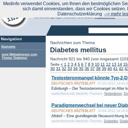
|
Medinfo verwendet Cookies, um Ihnen den bestmöglichen Serv
Aktuelle Nachrichten
Nachrichte
sich damit einverstanden, dass wir Cookies setzen. 
Suchen Sie noch oder Finden Sie schon?
Datenschutzerklärung
--> mehr le
Medinfo.de - Meta-Portal für Gesundheitsthemen
Berücksichtigt afgis, Medisuch und weitere
Qualitätssiegel
.
Navigation
Nachrichten zum Thema
Startseite
Diabetes mellitus
gute Webadressen zum
Thema 'Diabetes'
Nachricht 921 bis 940 (von insgesamt 110
Seite
<
1
2
3
4
5
6
7
8
9
10
11
12
13
14
15
30
31
32
33
34
35
36
37
38
39
40
41
42
4
Testosteronmangel könnte Typ-2-D
DEUTSCHES ÄRZTEBLATT
07.05.2012 16:41:
Edinburgh – Der Testosteronmangel im Alter kö
weiterführende Medinfo-Themen:
Testosteron
;
Di
Paradigmenwechsel bei neuer Diabet
DEUTSCHES ÄRZTEBLATT
24.04.2012 14:18:
Altdorf – Eine grundlegende Neuausrichtung bei
weiterführende Medinfo-Themen:
Diabetes
;
Diabe