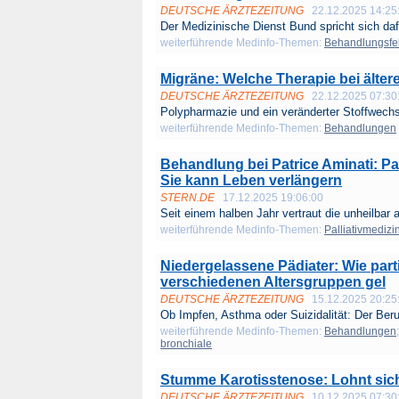
DEUTSCHE ÄRZTEZEITUNG
22.12.2025 14:25
Der Medizinische Dienst Bund spricht sich daf
weiterführende Medinfo-Themen:
Behandlungsfe
Migräne: Welche Therapie bei ältere
DEUTSCHE ÄRZTEZEITUNG
22.12.2025 07:30
Polypharmazie und ein veränderter Stoffwechs
weiterführende Medinfo-Themen:
Behandlungen
Behandlung bei Patrice Aminati: Pall
Sie kann Leben verlängern
STERN.DE
17.12.2025 19:06:00
Seit einem halben Jahr vertraut die unheilbar a
weiterführende Medinfo-Themen:
Palliativmedizi
Niedergelassene Pädiater: Wie part
verschiedenen Altersgruppen gel
DEUTSCHE ÄRZTEZEITUNG
15.12.2025 20:25
Ob Impfen, Asthma oder Suizidalität: Der Beru
weiterführende Medinfo-Themen:
Behandlungen
bronchiale
Stumme Karotisstenose: Lohnt sich
DEUTSCHE ÄRZTEZEITUNG
10.12.2025 07:30