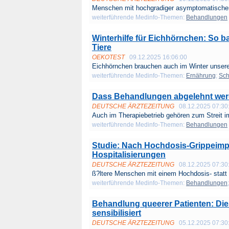
Menschen mit hochgradiger asymptomatischer 
weiterführende Medinfo-Themen:
Behandlungen
Winterhilfe für Eichhörnchen: So b
Tiere
OEKOTEST
09.12.2025 16:06:00
Eichhörnchen brauchen auch im Winter unsere 
weiterführende Medinfo-Themen:
Ernährung
;
Sch
Dass Behandlungen abgelehnt werd
DEUTSCHE ÄRZTEZEITUNG
08.12.2025 07:30
Auch im Therapiebetrieb gehören zum Streit i
weiterführende Medinfo-Themen:
Behandlungen
Studie: Nach Hochdosis-Grippeimp
Hospitalisierungen
DEUTSCHE ÄRZTEZEITUNG
08.12.2025 07:30
ß?ltere Menschen mit einem Hochdosis- statt 
weiterführende Medinfo-Themen:
Behandlungen
Behandlung queerer Patienten: Di
sensibilisiert
DEUTSCHE ÄRZTEZEITUNG
05.12.2025 07:30