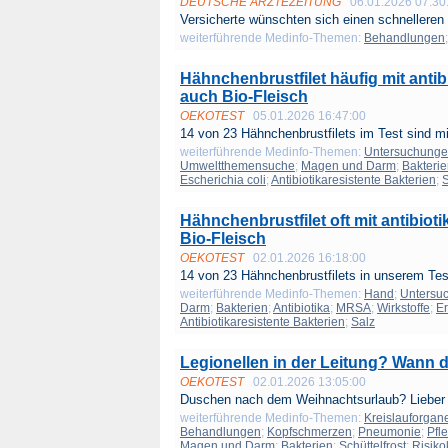
DEUTSCHE ÄRZTEZEITUNG
06.01.2026 07:30
Versicherte wünschten sich einen schnelleren
weiterführende Medinfo-Themen:
Behandlungen
Hähnchenbrustfilet häufig mit antib
auch Bio-Fleisch
OEKOTEST
05.01.2026 16:47:00
14 von 23 Hähnchenbrustfilets im Test sind mit
weiterführende Medinfo-Themen:
Untersuchung
Umweltthemensuche
;
Magen und Darm
;
Bakteri
Escherichia coli
;
Antibiotikaresistente Bakterien
;
S
Hähnchenbrustfilet oft mit antibiot
Bio-Fleisch
OEKOTEST
02.01.2026 16:18:00
14 von 23 Hähnchenbrustfilets in unserem Test
weiterführende Medinfo-Themen:
Hand
;
Untersu
Darm
;
Bakterien
;
Antibiotika
;
MRSA
;
Wirkstoffe
;
Er
Antibiotikaresistente Bakterien
;
Salz
Legionellen in der Leitung? Wann 
OEKOTEST
02.01.2026 13:05:00
Duschen nach dem Weihnachtsurlaub? Lieber e
weiterführende Medinfo-Themen:
Kreislauforgan
Behandlungen
;
Kopfschmerzen
;
Pneumonie
;
Pfl
Magen und Darm
;
Bakterien
;
Schüttelfrost
;
Risik