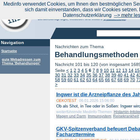
|
Medinfo verwendet Cookies, um Ihnen den bestmöglichen Serv
Aktuelle Nachrichten
Nachrichte
sich damit einverstanden, dass wir Cookies setzen. 
Suchen Sie noch oder Finden Sie schon?
Datenschutzerklärung
--> mehr le
Medinfo.de - Meta-Portal für Gesundheitsthemen
Berücksichtigt afgis, Medisuch und weitere
Qualitätssiegel
.
Navigation
Nachrichten zum Thema
Startseite
Behandlungsmethoden u
gute Webadressen zum
Thema 'Behandlungen'
Nachricht 101 bis 120 (von insgesamt 168
Seite
<
1
2
3
4
5
6
7
8
9
10
11
12
13
14
15
30
31
32
33
34
35
36
37
38
39
40
41
42
4
58
59
60
61
62
63
64
65
66
67
68
69
70
7
>
Ingwer ist die Arzneipflanze des Ja
OEKOTEST
06.01.2026 15:06:00
Ob als Shot, in Tee oder in Soßen: Ingwer wird 
weiterführende Medinfo-Themen:
Histamin-Intole
Magen und Darm
;
Immunsystem
;
Reisekrankheit
GKV-Spitzenverband befeuert Debat
Facharzttermine