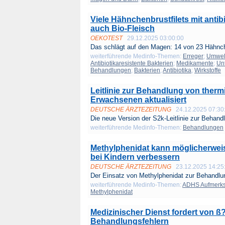
Viele Hähnchenbrustfilets mit antib
auch Bio-Fleisch
OEKOTEST
29.12.2025 03:00:00
Das schlägt auf den Magen: 14 von 23 Hähnch
weiterführende Medinfo-Themen:
Erreger
;
Umwel
Antibiotikaresistente Bakterien
;
Medikamente
;
Un
Behandlungen
;
Bakterien
;
Antibiotika
;
Wirkstoffe
Leitlinie zur Behandlung von therm
Erwachsenen aktualisiert
DEUTSCHE ÄRZTEZEITUNG
24.12.2025 07:30
Die neue Version der S2k-Leitlinie zur Behandl
weiterführende Medinfo-Themen:
Behandlungen
Methylphenidat kann möglicherwe
bei Kindern verbessern
DEUTSCHE ÄRZTEZEITUNG
23.12.2025 14:25
Der Einsatz von Methylphenidat zur Behandlun
weiterführende Medinfo-Themen:
ADHS Aufmerksa
Methylphenidat
Medizinischer Dienst fordert von ß?
Behandlungsfehlern