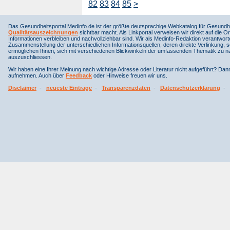
82
83
84
85
>
Das Gesundheitsportal Medinfo.de ist der größte deutsprachige Webkatalog für Gesundhe
Qualitätsauszeichnungen
sichtbar macht. Als Linkportal verweisen wir direkt auf die Or
Informationen verbleiben und nachvollziehbar sind. Wir als Medinfo-Redaktion verantwort
Zusammenstellung der unterschiedlichen Informationsquellen, deren direkte Verlinkung, 
ermöglichen Ihnen, sich mit verschiedenen Blickwinkeln der umfassenden Thematik zu näh
auszuschliessen.
Wir haben eine Ihrer Meinung nach wichtige Adresse oder Literatur nicht aufgeführt? Da
aufnehmen. Auch über
Feedback
oder Hinweise freuen wir uns.
Disclaimer
-
neueste Einträge
-
Transparenzdaten
-
Datenschutzerklärung
-