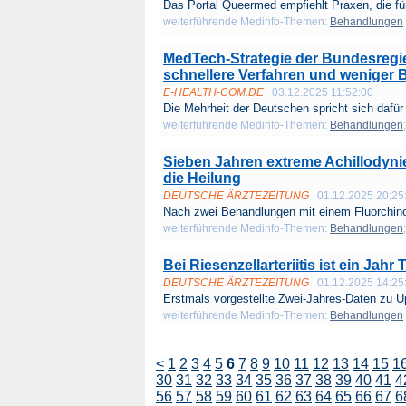
Das Portal Queermed empfiehlt Praxen, die für 
weiterführende Medinfo-Themen:
Behandlungen
MedTech-Strategie der Bundesregie
schnellere Verfahren und weniger 
E-HEALTH-COM.DE
03.12.2025 11:52:00
Die Mehrheit der Deutschen spricht sich dafür 
weiterführende Medinfo-Themen:
Behandlungen
Sieben Jahren extreme Achillodyni
die Heilung
DEUTSCHE ÄRZTEZEITUNG
01.12.2025 20:25
Nach zwei Behandlungen mit einem Fluorchinolo
weiterführende Medinfo-Themen:
Behandlungen
Bei Riesenzellarteriitis ist ein Jahr
DEUTSCHE ÄRZTEZEITUNG
01.12.2025 14:25
Erstmals vorgestellte Zwei-Jahres-Daten zu U
weiterführende Medinfo-Themen:
Behandlungen
<
1
2
3
4
5
6
7
8
9
10
11
12
13
14
15
1
30
31
32
33
34
35
36
37
38
39
40
41
4
56
57
58
59
60
61
62
63
64
65
66
67
6