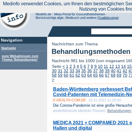
|
Medinfo verwendet Cookies, um Ihnen den bestmöglichen Servi
Aktuelle Nachrichten
Nachrichte
Nutzung von Cookies fin
Suchen Sie noch oder Finden Sie schon?
Medinfo.de - Meta-Portal für Gesundheitsthemen
Berücksichtigt afgis, Medisuch und weitere
Qualitätssiegel
.
Navigation
Nachrichten zum Thema
Startseite
Behandlungsmethoden u
gute Webadressen zum
Thema 'Behandlungen'
Nachricht 981 bis 1000 (von insgesamt 16
Seite
<
1
2
3
4
5
6
7
8
9
10
11
12
13
14
15
30
31
32
33
34
35
36
37
38
39
40
41
42
4
58
59
60
61
62
63
64
65
66
67
68
69
70
7
>
Baden-Württemberg verbessert Be
Covid-Patienten mit Telemedizin-N
E-HEALTH-COM.DE
16.11.2021 11:25:00
Die Corona-Pandemie ist eine große Herausfor
weiterführende Medinfo-Themen:
Behandlungen
MEDICA 2021 + COMPAMED 2021 sta
Hallen und digital