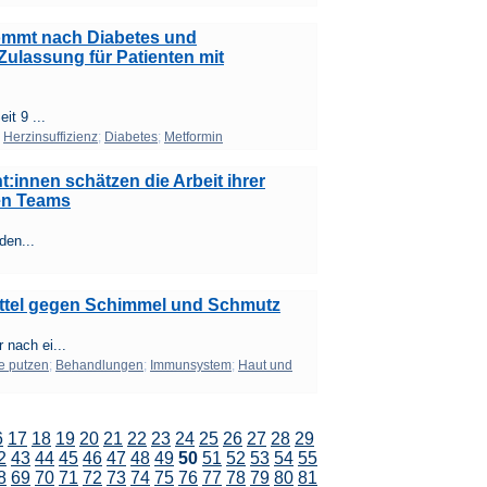
ommt nach Diabetes und
Zulassung für Patienten mit
t 9 ...
;
Herzinsuffizienz
;
Diabetes
;
Metformin
:innen schätzen die Arbeit ihrer
en Teams
den...
ittel gegen Schimmel und Schmutz
nach ei...
e putzen
;
Behandlungen
;
Immunsystem
;
Haut und
6
17
18
19
20
21
22
23
24
25
26
27
28
29
2
43
44
45
46
47
48
49
50
51
52
53
54
55
8
69
70
71
72
73
74
75
76
77
78
79
80
81