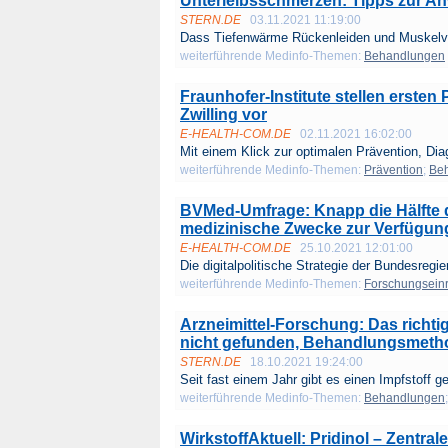
Unterleibsschmerzen: Tipps zur 
STERN.DE
03.11.2021 11:19:00
Dass Tiefenwärme Rückenleiden und Muskelv
weiterführende Medinfo-Themen:
Behandlungen
Fraunhofer-Institute stellen ersten 
Zwilling vor
E-HEALTH-COM.DE
02.11.2021 16:02:00
Mit einem Klick zur optimalen Prävention, Dia
weiterführende Medinfo-Themen:
Prävention
;
Be
BVMed-Umfrage: Knapp die Hälfte 
medizinische Zwecke zur Verfügung
E-HEALTH-COM.DE
25.10.2021 12:01:00
Die digitalpolitische Strategie der Bundesregie
weiterführende Medinfo-Themen:
Forschungsein
Arzneimittel-Forschung: Das richt
nicht gefunden, Behandlungsmetho
STERN.DE
18.10.2021 19:24:00
Seit fast einem Jahr gibt es einen Impfstoff ge
weiterführende Medinfo-Themen:
Behandlungen
WirkstoffAktuell: Pridinol – Zentr