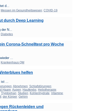
et d...
;
Messen im Gesundheitswesen
;
COVID-19
ut durch Deep Learning
 der N...
;
Diabetes
ein Corona-Schnelltest pro Woche
ieder ...
;
Krankenhaus QM
interblues helfen
st ...
herungen
;
Abnehmen
;
Schlafstörungen
;
nd Haare
;
Augen
;
Hautkrebs
;
Heliotherapie
;
;
Tryptophan
;
Studien
;
Kohlenhydrate
;
Vitamine
;
t
;
der Körper
;
Gehirn
egen Rückenleiden und