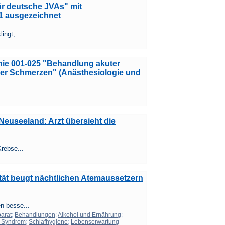
ür deutsche JVAs" mit
1 ausgezeichnet
ngt, ...
inie 001-025 "Behandlung akuter
her Schmerzen" (Anästhesiologie und
euseeland: Arzt übersieht die
rebse...
ität beugt nächtlichen Atemaussetzern
n besse...
arat
;
Behandlungen
;
Alkohol und Ernährung
;
e-Syndrom
;
Schlafhygiene
;
Lebenserwartung