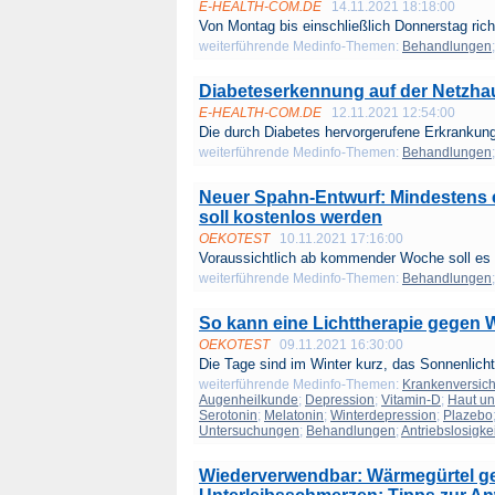
E-HEALTH-COM.DE
14.11.2021 18:18:00
Von Montag bis einschließlich Donnerstag richt
weiterführende Medinfo-Themen:
Behandlungen
Diabeteserkennung auf der Netzha
E-HEALTH-COM.DE
12.11.2021 12:54:00
Die durch Diabetes hervorgerufene Erkrankung
weiterführende Medinfo-Themen:
Behandlungen
Neuer Spahn-Entwurf: Mindestens 
soll kostenlos werden
OEKOTEST
10.11.2021 17:16:00
Voraussichtlich ab kommender Woche soll es w
weiterführende Medinfo-Themen:
Behandlungen
So kann eine Lichttherapie gegen W
OEKOTEST
09.11.2021 16:30:00
Die Tage sind im Winter kurz, das Sonnenlicht i
weiterführende Medinfo-Themen:
Krankenversic
Augenheilkunde
;
Depression
;
Vitamin-D
;
Haut u
Serotonin
;
Melatonin
;
Winterdepression
;
Plazebo
Untersuchungen
;
Behandlungen
;
Antriebslosigkei
Wiederverwendbar: Wärmegürtel g