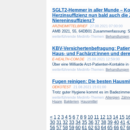
SGLT2-Hemmer in aller Munde – K
Herzinsuffizienz nun bald auch die 
Niereninsuffizienz?
ARZNEIMITTELBRIEF
27.08.2021 07:00:00
AMB 2021, 55, 64DB01 Zusammenfassung: Sei
weiterführende Medinfo-Themen:
Behandlungen
KBV-Versichertenbefragung: Patient
Haus- und Fachärzt:innen und der
E-HEALTH-COM.DE
25.08.2021 12:59:00
Über eine Milliarde Arzt-Patienten-Kontakte in 
weiterführende Medinfo-Themen:
Behandlungen
Fugen reinigen: Die besten Hausm
OEKOTEST
21.08.2021 15:01:00
Trotz guter Hygiene kommt es im Badezimmer 
weiterführende Medinfo-Themen:
Allergien
;
Zähn
Haare
;
Bakterien
;
Hausmittel
<
1
2
3
4
5
6
7
8
9
10
11
12
13
14
15
1
30
31
32
33
34
35
36
37
38
39
40
41
4
56
57
58
59
60
61
62
63
64
65
66
67
6