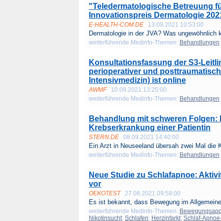
"Teledermatologische Betreuung f
Innovationspreis Dermatologie 202
E-HEALTH-COM.DE
13.09.2021 10:53:00
Dermatologie in der JVA? Was ungewöhnlich kli
weiterführende Medinfo-Themen:
Behandlungen
Konsultationsfassung der S3-Leitl
perioperativer und posttraumatisc
Intensivmedizin) ist online
AWMF
10.09.2021 13:25:00
weiterführende Medinfo-Themen:
Behandlungen
Behandlung mit schweren Folgen: N
Krebserkrankung einer Patientin
STERN.DE
08.09.2021 14:40:00
Ein Arzt in Neuseeland übersah zwei Mal die K
weiterführende Medinfo-Themen:
Behandlungen
Neue Studie zu Schlafapnoe: Aktiv
vor
OEKOTEST
27.08.2021 09:58:00
Es ist bekannt, dass Bewegung im Allgemeine
weiterführende Medinfo-Themen:
Bewegungsapp
Nikotinsucht
;
Schlafen
;
Herzinfarkt
;
Schlaf-Apno