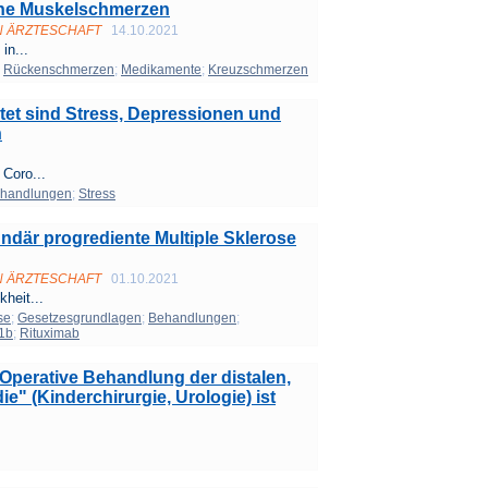
eine Muskelschmerzen
N ÄRZTESCHAFT
14.10.2021
in...
;
Rückenschmerzen
;
Medikamente
;
Kreuzschmerzen
tet sind Stress, Depressionen und
h
 Coro...
handlungen
;
Stress
ndär progrediente Multiple Sklerose
N ÄRZTESCHAFT
01.10.2021
heit...
se
;
Gesetzesgrundlagen
;
Behandlungen
;
-1b
;
Rituximab
"Operative Behandlung der distalen,
e" (Kinderchirurgie, Urologie) ist