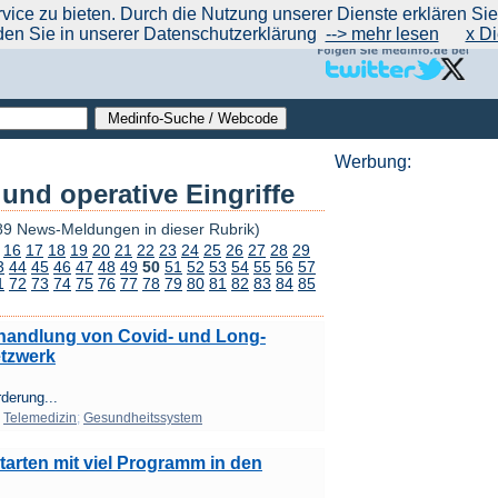
|
|
|
|
ce zu bieten. Durch die Nutzung unserer Dienste erklären Sie s
ntrend
werben auf Medinfo
Anbieter hinzufügen (Gratis!)
über Medinfo
Feedback
den Sie in unserer Datenschutzerklärung
--> mehr lesen
x Di
Werbung:
nd operative Eingriffe
89 News-Meldungen in dieser Rubrik)
16
17
18
19
20
21
22
23
24
25
26
27
28
29
3
44
45
46
47
48
49
50
51
52
53
54
55
56
57
1
72
73
74
75
76
77
78
79
80
81
82
83
84
85
handlung von Covid- und Long-
etzwerk
derung...
;
Telemedizin
;
Gesundheitssystem
rten mit viel Programm in den