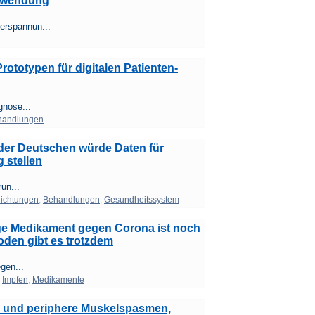
Anwendung
erspannun...
Prototypen für digitalen Patienten-
gnose...
handlungen
der Deutschen würde Daten für
 stellen
run...
richtungen
;
Behandlungen
;
Gesundheitssystem
ige Medikament gegen Corona ist noch
den gibt es trotzdem
gen...
;
Impfen
;
Medikamente
ale und periphere Muskelspasmen,