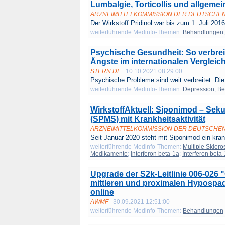
Lumbalgie, Torticollis und allgem
ARZNEIMITTELKOMMISSION DER DEUTSCHE
Der Wirkstoff Pridinol war bis zum 1. Juli 2016 
weiterführende Medinfo-Themen:
Behandlungen
Psychische Gesundheit: So verbrei
Ängste im internationalen Vergleic
STERN.DE
10.10.2021 08:29:00
Psychische Probleme sind weit verbreitet. Die
weiterführende Medinfo-Themen:
Depression
;
Be
WirkstoffAktuell: Siponimod – Seku
(SPMS) mit Krankheitsaktivität
ARZNEIMITTELKOMMISSION DER DEUTSCHE
Seit Januar 2020 steht mit Siponimod ein krank
weiterführende Medinfo-Themen:
Multiple Sklero
Medikamente
;
Interferon beta-1a
;
Interferon beta
Upgrade der S2k-Leitlinie 006-026 
mittleren und proximalen Hypospadi
online
AWMF
30.09.2021 12:51:00
weiterführende Medinfo-Themen:
Behandlungen