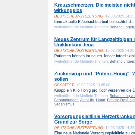
Kreuzschmerzen: Die meisten nich
wirkungslos
DEUTSCHE ÄRZTEZEITUNG
19.03.2025 14:25
Eine aktuelle ß?bersichtsarbeit beleuchtet d...
weiterführende Medinfo-Themen:
Behandlungen
Neues Zentrum für Langzeitfolgen
Uniklinikum Jena
DEUTSCHE ÄRZTEZEITUNG
19.03.2025 14:25
Patienten können im neuen Jenaer interdiszipl
weiterführende Medinfo-Themen:
Behandlungen
Zuckersirup und "Potenz-Honig": 
sollen
OEKOTEST
19.03.2025 13:05:00
Knapp ein Kilo Honig pro Kopf verzehren die D
weiterführende Medinfo-Themen:
Behandlung vo
Behandlungen
;
Aids/HIV
;
Hand
;
Erektile Dysfunkt
Veganismus
Vorsorgungsleitlinie Herzerkranku
Grund zur Sorge
DEUTSCHE ÄRZTEZEITUNG
14.03.2025 14:25
Eine neue Nationale Versorgungsleitlinie zu ko