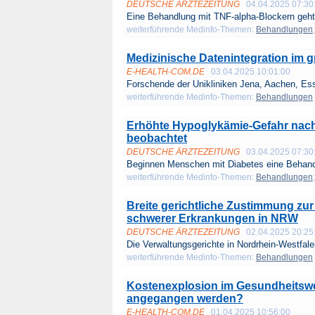
DEUTSCHE ÄRZTEZEITUNG
04.04.2025 07:30
Eine Behandlung mit TNF-alpha-Blockern geht 
weiterführende Medinfo-Themen:
Behandlungen
Medizinische Datenintegration im g
E-HEALTH-COM.DE
03.04.2025 10:01:00
Forschende der Unikliniken Jena, Aachen, Ess
weiterführende Medinfo-Themen:
Behandlungen
Erhöhte Hypoglykämie-Gefahr nach
beobachtet
DEUTSCHE ÄRZTEZEITUNG
03.04.2025 07:30
Beginnen Menschen mit Diabetes eine Behandl
weiterführende Medinfo-Themen:
Behandlungen
Breite gerichtliche Zustimmung zu
schwerer Erkrankungen in NRW
DEUTSCHE ÄRZTEZEITUNG
02.04.2025 20:25
Die Verwaltungsgerichte in Nordrhein-Westfalen
weiterführende Medinfo-Themen:
Behandlungen
Kostenexplosion im Gesundheitswe
angegangen werden?
E-HEALTH-COM.DE
01.04.2025 10:56:00