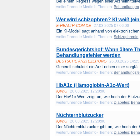
Bei einem Regress wegen einer Arzneimittelve
weiterführende Medinfo-Themen:
Behandlungen
Wer wird schizophren? KI weiß (ein
E-HEALTH-COM.DE
27.03.2025 07:06:00
Ein KI-Modell sagt anhand von elektronischen 
weiterführende Medinfo-Themen:
Schizophrenie
Bundesgerichtshof: Wann ältere 
Behandlungsfehler werden
DEUTSCHE ÄRZTEZEITUNG
26.03.2025 14:25
Generell schuldet ein Arzt neben einer sorgfä..
weiterführende Medinfo-Themen:
Behandlungsfe
HbA1c (Hämoglobin-A1c-Wert)
IQWIG
20.03.2025 12:20:00
Der HbA1c-Wert zeigt an, wie hoch der Blutzuc
weiterführende Medinfo-Themen:
Diabetes
;
Beha
Nüchternblutzucker
IQWIG
20.03.2025 12:20:00
Der Nüchternblutzucker gibt an, wie hoch der B
weiterführende Medinfo-Themen:
Diabetes
;
Beha