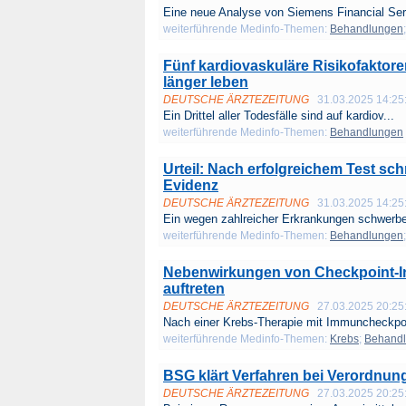
Eine neue Analyse von Siemens Financial Serv
weiterführende Medinfo-Themen:
Behandlungen
Fünf kardiovaskuläre Risikofaktore
länger leben
DEUTSCHE ÄRZTEZEITUNG
31.03.2025 14:25
Ein Drittel aller Todesfälle sind auf kardiov...
weiterführende Medinfo-Themen:
Behandlungen
Urteil: Nach erfolgreichem Test sch
Evidenz
DEUTSCHE ÄRZTEZEITUNG
31.03.2025 14:25
Ein wegen zahlreicher Erkrankungen schwerbeh
weiterführende Medinfo-Themen:
Behandlungen
Nebenwirkungen von Checkpoint-In
auftreten
DEUTSCHE ÄRZTEZEITUNG
27.03.2025 20:25
Nach einer Krebs-Therapie mit Immuncheckpoin
weiterführende Medinfo-Themen:
Krebs
;
Behand
BSG klärt Verfahren bei Verordnun
DEUTSCHE ÄRZTEZEITUNG
27.03.2025 20:25