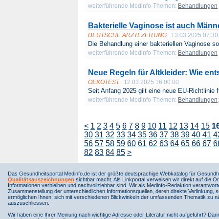
weiterführende Medinfo-Themen:
Behandlungen
Bakterielle Vaginose ist auch Män
DEUTSCHE ÄRZTEZEITUNG
13.03.2025 07:30
Die Behandlung einer bakteriellen Vaginose soll
weiterführende Medinfo-Themen:
Behandlungen
Neue Regeln für Altkleider: Wie ents
OEKOTEST
12.03.2025 16:00:00
Seit Anfang 2025 gilt eine neue EU-Richtlinie fü
weiterführende Medinfo-Themen:
Behandlungen
<
1
2
3
4
5
6
7
8
9
10
11
12
13
14
15
1
30
31
32
33
34
35
36
37
38
39
40
41
4
56
57
58
59
60
61
62
63
64
65
66
67
6
82
83
84
85
>
Das Gesundheitsportal Medinfo.de ist der größte deutsprachige Webkatalog für Gesundhe
Qualitätsauszeichnungen
sichtbar macht. Als Linkportal verweisen wir direkt auf die Or
Informationen verbleiben und nachvollziehbar sind. Wir als Medinfo-Redaktion verantwort
Zusammenstellung der unterschiedlichen Informationsquellen, deren direkte Verlinkung, 
ermöglichen Ihnen, sich mit verschiedenen Blickwinkeln der umfassenden Thematik zu näh
auszuschliessen.
Wir haben eine Ihrer Meinung nach wichtige Adresse oder Literatur nicht aufgeführt? Da