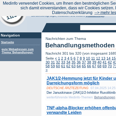
|
Medinfo verwendet Cookies, um Ihnen den bestmöglichen Serv
Aktuelle Nachrichten
Nachrichte
sich damit einverstanden, dass wir Cookies setzen. 
Suchen Sie noch oder Finden Sie schon?
Datenschutzerklärung
--> mehr le
Medinfo.de - Meta-Portal für Gesundheitsthemen
Berücksichtigt afgis, Medisuch und weitere
Qualitätssiegel
.
Navigation
Nachrichten zum Thema
Startseite
Behandlungsmethoden u
gute Webadressen zum
Thema 'Behandlungen'
Nachricht 301 bis 320 (von insgesamt 168
Seite
<
1
2
3
4
5
6
7
8
9
10
11
12
13
14
15
30
31
32
33
34
35
36
37
38
39
40
41
42
4
58
59
60
61
62
63
64
65
66
67
68
69
70
7
>
JAK1/2-Hemmung jetzt für Kinder u
Darreichungsform möglich
DEUTSCHE ÄRZTEZEITUNG
07.04.2025 14:25
Der Januskinase (JAK)1/2-Inhibitor Ruxolitinib 
weiterführende Medinfo-Themen:
Behandlungen
TNF-alpha-Blocker erhöhen offenbar
verwandte Leiden