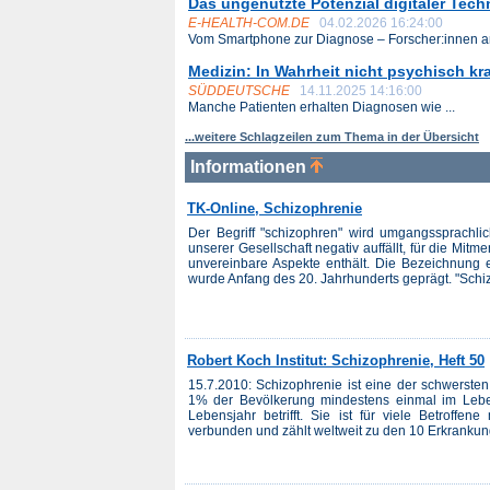
Das ungenutzte Potenzial digitaler Tech
E-HEALTH-COM.DE
04.02.2026 16:24:00
Vom Smartphone zur Diagnose – Forscher:innen am
Medizin: In Wahrheit nicht psychisch k
SÜDDEUTSCHE
14.11.2025 14:16:00
Manche Patienten erhalten Diagnosen wie ...
...weitere Schlagzeilen zum Thema in der Übersicht
Informationen
TK-Online, Schizophrenie
Der Begriff "schizophren" wird umgangssprachlic
unserer Gesellschaft negativ auffällt, für die Mitm
unvereinbare Aspekte enthält. Die Bezeichnung 
wurde Anfang des 20. Jahrhunderts geprägt. "Schizo
Robert Koch Institut: Schizophrenie, Heft 50
15.7.2010: Schizophrenie ist eine der schwerste
1% der Bevölkerung mindestens einmal im Lebe
Lebensjahr betrifft. Sie ist für viele Betroffen
verbunden und zählt weltweit zu den 10 Erkrankung