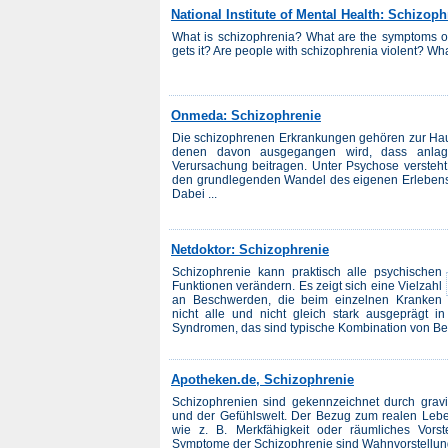
National Institute of Mental Health: Schizoph
What is schizophrenia? What are the symptoms o
gets it? Are people with schizophrenia violent? W
Onmeda: Schizophrenie
Die schizophrenen Erkrankungen gehören zur Ha
denen davon ausgegangen wird, dass anlageb
Verursachung beitragen. Unter Psychose versteht
den grundlegenden Wandel des eigenen Erlebens u
Dabei ...
Netdoktor: Schizophrenie
Schizophrenie kann praktisch alle psychischen
Funktionen verändern. Es zeigt sich eine Vielzahl
an Beschwerden, die beim einzelnen Kranken
nicht alle und nicht gleich stark ausgeprägt 
Syndromen, das sind typische Kombination von Be
Apotheken.de, Schizophrenie
Schizophrenien sind gekennzeichnet durch gra
und der Gefühlswelt. Der Bezug zum realen Leben 
wie z. B. Merkfähigkeit oder räumliches Vorste
Symptome der Schizophrenie sind Wahnvorstellung