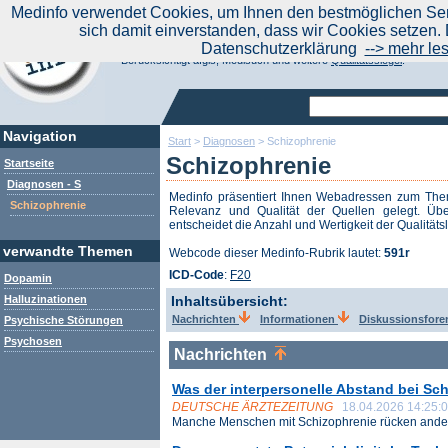
|
Medinfo verwendet Cookies, um Ihnen den bestmöglichen Serv
Aktuelle Nachrichten
Nachrichte
sich damit einverstanden, dass wir Cookies setzen. 
Suchen Sie noch oder Finden Sie schon?
Datenschutzerklärung
--> mehr le
Medinfo.de - Meta-Portal für Gesundheitsthemen
Berücksichtigt afgis, Medisuch und weitere
Qualitätssiegel
.
Navigation
Start
>
Diagnosen
>
Schizophrenie
Schizophrenie
Startseite
Diagnosen - S
Medinfo präsentiert Ihnen Webadressen zum T
Schizophrenie
Relevanz und Qualität der Quellen gelegt. Übe
entscheidet die Anzahl und Wertigkeit der Qualitäts
verwandte Themen
Webcode dieser Medinfo-Rubrik lautet:
591r
ICD-Code
:
F20
Dopamin
Halluzinationen
Inhaltsübersicht:
Nachrichten
Informationen
Diskussionsfor
Psychische Störungen
Psychosen
Nachrichten
Was der interpersonelle Abstand bei Sch
DEUTSCHE ÄRZTEZEITUNG
18.04.2026 14:25:
Manche Menschen mit Schizophrenie rücken ander