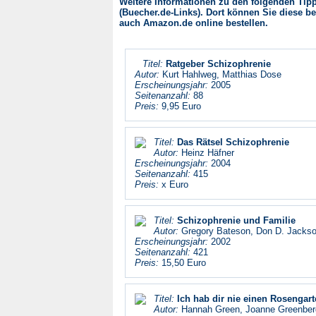
Weitere Informationen zu den folgenden Tipps
(Buecher.de-Links). Dort können Sie diese be
auch Amazon.de online bestellen.
Titel:
Ratgeber Schizophrenie
Autor:
Kurt Hahlweg, Matthias Dose
Erscheinungsjahr:
2005
Seitenanzahl:
88
Preis:
9,95 Euro
Titel:
Das Rätsel Schizophrenie
Autor:
Heinz Häfner
Erscheinungsjahr:
2004
Seitenanzahl:
415
Preis:
x Euro
Titel:
Schizophrenie und Familie
Autor:
Gregory Bateson, Don D. Jackso
Erscheinungsjahr:
2002
Seitenanzahl:
421
Preis:
15,50 Euro
Titel:
Ich hab dir nie einen Rosengar
Autor:
Hannah Green, Joanne Greenber