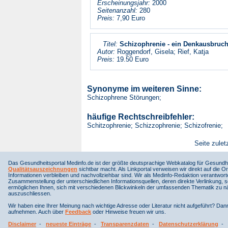
Erscheinungsjahr:
2000
Seitenanzahl:
280
Preis:
7,90 Euro
Titel:
Schizophrenie - ein Denkausbruch
Autor:
Roggendorf, Gisela; Rief, Katja
Preis:
19.50 Euro
Synonyme im weiteren Sinne:
Schizophrene Störungen;
häufige Rechtschreibfehler:
Schitzophrenie; Schizzophrenie; Schizofrenie;
Seite zulet
Das Gesundheitsportal Medinfo.de ist der größte deutsprachige Webkatalog für Gesundhe
Qualitätsauszeichnungen
sichtbar macht. Als Linkportal verweisen wir direkt auf die Or
Informationen verbleiben und nachvollziehbar sind. Wir als Medinfo-Redaktion verantwort
Zusammenstellung der unterschiedlichen Informationsquellen, deren direkte Verlinkung, 
ermöglichen Ihnen, sich mit verschiedenen Blickwinkeln der umfassenden Thematik zu näh
auszuschliessen.
Wir haben eine Ihrer Meinung nach wichtige Adresse oder Literatur nicht aufgeführt? Da
aufnehmen. Auch über
Feedback
oder Hinweise freuen wir uns.
Disclaimer
-
neueste Einträge
-
Transparenzdaten
-
Datenschutzerklärung
-