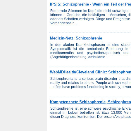
IPSIS: Schizophrenie - Wenn ein Teil der Pe
Fordernde Stimmen im Kopf, die nicht schweigen
können – Gerüche, die belästigen – Menschen, di
oder als Schatten verfolgen. Dinge und Ereignisse
Vorhandensein ...
Medizin-Netz: Schizophrenie
In den akuten Krankheitsphasen ist eine stati
Symptomatik ist die ambulante Betreuung in v
medikamentös und psychotherapeutisch und
(Angehörigenberatung, ambulante ...
WebMDHealth/Cleveland Clinic: Schizophren
Schizophrenia is a serious brain disorder that di
reality and relates to others. People with schizoph
-- often have problems functioning in society, at wo
Kompetenznetz Schizophrenie, Schizophreni
Schizophrenie ist eine schwere psychische Erkr
einmal im Leben betroffen ist. Etwa 13.000 Men
dieser Diagnose konfrontiert. Der ersten Akutphas