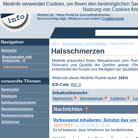
|
Medinfo verwendet Cookies, um Ihnen den bestmöglichen Servi
Aktuelle Nachrichten
Nachrichte
Nutzung von Cookies fin
Suchen Sie noch oder Finden Sie schon?
Medinfo.de - Meta-Portal für Gesundheitsthemen
Berücksichtigt afgis, Medisuch und weitere
Qualitätssiegel
.
Navigation
Start
>
Beschwerden und Symptome
>
Halsschmerzen
Halsschmerzen
Startseite
Beschwerden und
Symptome - H
Medinfo präsentiert Ihnen Webadressen zum Th
Relevanz und Qualität der Quellen gelegt. Übe
Halsschmerzen
entscheidet die Anzahl und Wertigkeit der Qualitäts
Webcode dieser Medinfo-Rubrik lautet:
1683r
verwandte Themen
ICD-Code
:
R07.0
Epiglottitis
Inhaltsübersicht:
Erkältung
Nachrichten
Informationen
Leitlinien
Li
Kehlkopfentzündung
Nachrichten
Mandelentzündung
Rachenentzündung
Vorbeugend inhalieren: Schützt das vor
Schmerzen
OEKOTEST
01.02.2026 11:01:00
Es ist bekannt, dass Inhalieren bei bestehenden ...