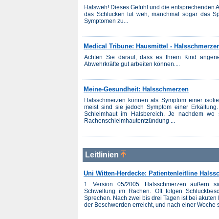
Halsweh! Dieses Gefühl und die entsprechenden Anze
das Schlucken tut weh, manchmal sogar das Sp
Symptomen zu...
Medical Tribune: Hausmittel - Halsschmerze
Achten Sie darauf, dass es Ihrem Kind ange
Abwehrkräfte gut arbeiten können....
Meine-Gesundheit: Halsschmerzen
Halsschmerzen können als Symptom einer isoliert
meist sind sie jedoch Symptom einer Erkältung
Schleimhaut im Halsbereich. Je nachdem wo s
Rachenschleimhautentzündung ...
Leitlinien
Uni Witten-Herdecke: Patientenleitline Hal
1. Version 05/2005. Halsschmerzen äußern s
Schwellung im Rachen. Oft folgen Schluckbes
Sprechen. Nach zwei bis drei Tagen ist bei akute
der Beschwerden erreicht, und nach einer Woche si