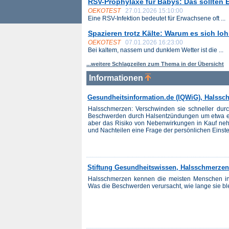
RSV-Prophylaxe für Babys: Das sollten 
OEKOTEST
27.01.2026 15:10:00
Eine RSV-Infektion bedeutet für Erwachsene oft ...
Spazieren trotz Kälte: Warum es sich l
OEKOTEST
07.01.2026 16:23:00
Bei kaltem, nassem und dunklem Wetter ist die ...
...weitere Schlagzeilen zum Thema in der Übersicht
Informationen
Gesundheitsinformation.de (IQWiG), Halssc
Halsschmerzen: Verschwinden sie schneller durch
Beschwerden durch Halsentzündungen um etwa e
aber das Risiko von Nebenwirkungen in Kauf ne
und Nachteilen eine Frage der persönlichen Einstell
Stiftung Gesundheitswissen, Halsschmerzen
Halsschmerzen kennen die meisten Menschen in 
Was die Beschwerden verursacht, wie lange sie ble