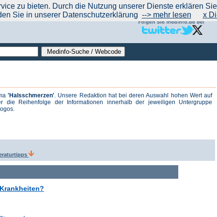
|
|
|
|
ce zu bieten. Durch die Nutzung unserer Dienste erklären Sie s
ntrend
werben auf Medinfo
Anbieter hinzufügen (Gratis!)
über Medinfo
Feedback
den Sie in unserer Datenschutzerklärung
--> mehr lesen
x Di
ema
'Halsschmerzen'
. Unsere Redaktion hat bei deren Auswahl hohen Wert auf
r die Reihenfolge der Informationen innerhalb der jeweiligen Untergruppe
logos.
teraturtipps
 Krankheiten?