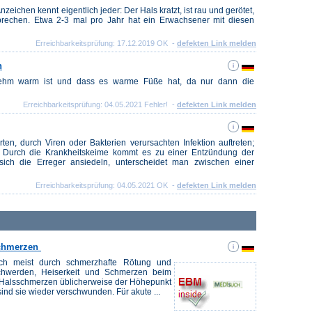
ichen kennt eigentlich jeder: Der Hals kratzt, ist rau und gerötet,
rechen. Etwa 2-3 mal pro Jahr hat ein Erwachsener mit diesen
Erreichbarkeitsprüfung: 17.12.2019 OK -
defekten Link melden
n
nehm warm ist und dass es warme Füße hat, da nur dann die
Erreichbarkeitsprüfung: 04.05.2021 Fehler! -
defekten Link melden
en, durch Viren oder Bakterien verursachten Infektion auftreten;
. Durch die Krankheitskeime kommt es zu einer Entzündung der
ich die Erreger ansiedeln, unterscheidet man zwischen einer
Erreichbarkeitsprüfung: 04.05.2021 OK -
defekten Link melden
sschmerzen
ich meist durch schmerzhafte Rötung und
chwerden, Heiserkeit und Schmerzen beim
n Halsschmerzen üblicherweise der Höhepunkt
nd sie wieder verschwunden. Für akute ...