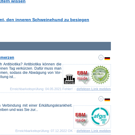
Eltern wissen
ohnt, den inneren Schweinehund zu besiegen
hmerzen
 Antibiotika? Antibiotika können die
inen Tag verkürzen. Dafür muss man
hmen, sodass die Abwägung von Vor-
ung ist...
Erreichbarkeitsprüfung: 04.05.2021 Fehler! -
defekten Link melden
Verbindung mit einer Erkältungskrankheit.
iben und was Sie zur...
Erreichbarkeitsprüfung: 07.12.2022 OK -
defekten Link melden