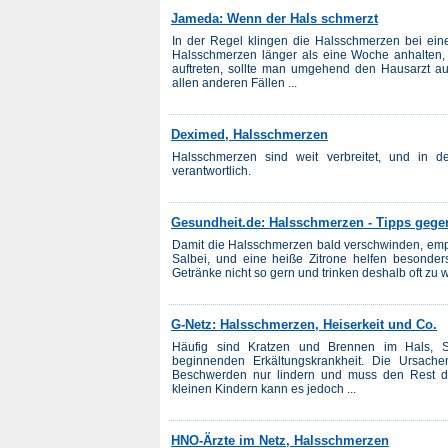
Jameda: Wenn der Hals schmerzt
In der Regel klingen die Halsschmerzen bei ein
Halsschmerzen länger als eine Woche anhalten,
auftreten, sollte man umgehend den Hausarzt auf
allen anderen Fällen ...
Deximed, Halsschmerzen
Halsschmerzen sind weit verbreitet, und in 
verantwortlich.
Gesundheit.de: Halsschmerzen - Tipps gege
Damit die Halsschmerzen bald verschwinden, empfie
Salbei, und eine heiße Zitrone helfen besonder
Getränke nicht so gern und trinken deshalb oft zu we
G-Netz: Halsschmerzen, Heiserkeit und Co.
Häufig sind Kratzen und Brennen im Hals, Sc
beginnenden Erkältungskrankheit. Die Ursach
Beschwerden nur lindern und muss den Rest den
kleinen Kindern kann es jedoch ...
HNO-Ärzte im Netz, Halsschmerzen