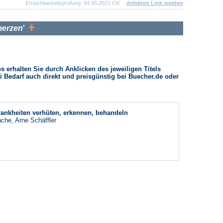
Erreichbarkeitsprüfung: 04.05.2021 OK -
defekten Link melden
merzen
'
 erhalten Sie durch Anklicken des jeweiligen Titels
i Bedarf auch direkt und preisgünstig bei Buecher.de oder
rankheiten verhüten, erkennen, behandeln
che, Arne Schäffler