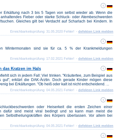
er Erkältung nach 3 bis 5 Tagen von selbst wieder ab. Wenn die
 anhaltendes Fieber oder starke Schluck- oder Atembeschwerden
suchen. Gleiches gilt bei Verdacht auf Scharlach bei Kindern. In
Erreichbarkeitsprüfung: 31.05.2020 Fehler! -
defekten Link melden
den Wintermonaten sind sie für ca. 5 % der Krankmeldungen
Erreichbarkeitsprüfung: 17.02.2021 Fehler! -
defekten Link melden
n das Kratzen im Hals
hlt sich in jedem Fall: Viel trinken. "Kräutertee, zum Beispiel aus
s gut", erklärt die DAK-Ärztin. Doch gerade Kinder mögen diese
nig bei Erkältungen. "Ob heiß oder kalt ist nicht entscheidend. ...
Erreichbarkeitsprüfung: 04.05.2021 Fehler! -
defekten Link melden
hluckbeschwerden oder Heiserkeit die ersten Zeichen einer
en dafür sind meist viral bedingt und so kann man meist die
 Selbstheilungskräften des Körpers überlassen. Vor allem bei
Erreichbarkeitsprüfung: 04.05.2021 Fehler! -
defekten Link melden