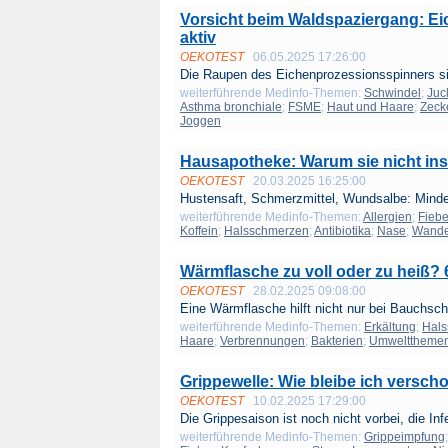
Vorsicht beim Waldspaziergang: Ei
aktiv
OEKOTEST
06.05.2025 17:26:00
Die Raupen des Eichenprozessionsspinners sin
weiterführende Medinfo-Themen:
Schwindel
;
Juc
Asthma bronchiale
;
FSME
;
Haut und Haare
;
Zeck
Joggen
Hausapotheke: Warum sie nicht in
OEKOTEST
20.03.2025 16:25:00
Hustensaft, Schmerzmittel, Wundsalbe: Minde
weiterführende Medinfo-Themen:
Allergien
;
Fiebe
Koffein
;
Halsschmerzen
;
Antibiotika
;
Nase
;
Wande
Wärmflasche zu voll oder zu heiß? 
OEKOTEST
28.02.2025 09:08:00
Eine Wärmflasche hilft nicht nur bei Bauchsc
weiterführende Medinfo-Themen:
Erkältung
;
Hal
Haare
;
Verbrennungen
;
Bakterien
;
Umwelttheme
Grippewelle: Wie bleibe ich versch
OEKOTEST
10.02.2025 17:29:00
Die Grippesaison ist noch nicht vorbei, die Infe
weiterführende Medinfo-Themen:
Grippeimpfung