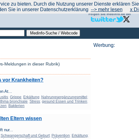
|
|
|
|
ce zu bieten. Durch die Nutzung unserer Dienste erklären Sie s
ntrend
werben auf Medinfo
Anbieter hinzufügen (Gratis!)
über Medinfo
Feedback
den Sie in unserer Datenschutzerklärung
--> mehr lesen
x Di
Werbung:
ws-Meldungen in dieser Rubrik)
s vor Krankheiten?
n At...
usitis
;
Grippe
;
Erkältung
;
Nahrungsergänzungsmittel
;
thma bronchiale
;
Stress
;
gesund Essen und Trinken
;
rzen
;
Bakterien
lten Eltern wissen
t nur...
;
Schwangerschaft und Geburt
;
Prävention
;
Erkältung
;