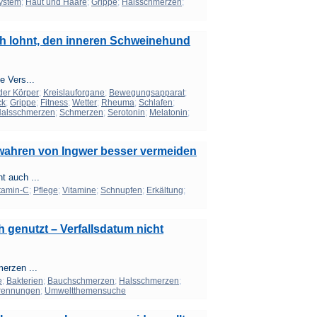
ystem
;
Haut und Haare
;
Grippe
;
Halsschmerzen
;
ich lohnt, den inneren Schweinehund
e Vers...
der Körper
;
Kreislauforgane
;
Bewegungsapparat
;
ck
;
Grippe
;
Fitness
;
Wetter
;
Rheuma
;
Schlafen
;
alsschmerzen
;
Schmerzen
;
Serotonin
;
Melatonin
;
ewahren von Ingwer besser vermeiden
t auch ...
tamin-C
;
Pflege
;
Vitamine
;
Schnupfen
;
Erkältung
;
h genutzt – Verfallsdatum nicht
erzen ...
e
;
Bakterien
;
Bauchschmerzen
;
Halsschmerzen
;
rennungen
;
Umweltthemensuche