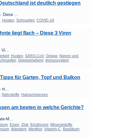
Deutschland ist deutlich gestiegen
 Diese ...
n
;
Husten
;
Schnupfen
;
COVID-19
nte liegt flach – Diese 3 Viren
 Vi...
erkeit
;
Husten
;
SARS-CoV
;
Grippe
;
Nieren und
chnupfen
;
Grippeimpfung
;
Immunsystem
;
 Tipps für Garten, Topf und Balkon
 ni...
;
Nährstoffe
;
Halsschmerzen
sen am besten in welche Gerichte?
ate-M...
lium
;
Eisen
;
Zink
;
Ernährung
;
Mineralstoffe
;
esium
;
Wandern
;
Menthol
;
Vitamin-C
;
Basilikum
;