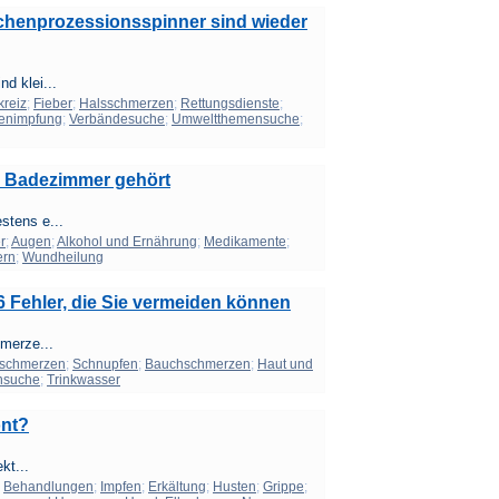
chenprozessionsspinner sind wieder
d klei...
kreiz
;
Fieber
;
Halsschmerzen
;
Rettungsdienste
;
enimpfung
;
Verbändesuche
;
Umweltthemensuche
;
s Badezimmer gehört
stens e...
r
;
Augen
;
Alkohol und Ernährung
;
Medikamente
;
rn
;
Wundheilung
6 Fehler, die Sie vermeiden können
hmerze...
sschmerzen
;
Schnupfen
;
Bauchschmerzen
;
Haut und
nsuche
;
Trinkwasser
ont?
kt...
;
Behandlungen
;
Impfen
;
Erkältung
;
Husten
;
Grippe
;