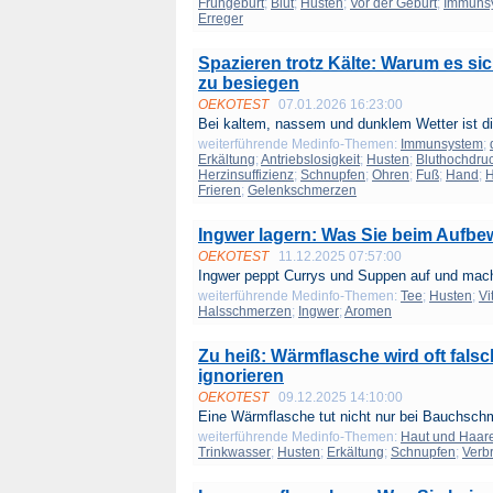
Frühgeburt
;
Blut
;
Husten
;
Vor der Geburt
;
Immuns
Erreger
Spazieren trotz Kälte: Warum es s
zu besiegen
OEKOTEST
07.01.2026 16:23:00
Bei kaltem, nassem und dunklem Wetter ist di
weiterführende Medinfo-Themen:
Immunsystem
;
Erkältung
;
Antriebslosigkeit
;
Husten
;
Bluthochdru
Herzinsuffizienz
;
Schnupfen
;
Ohren
;
Fuß
;
Hand
;
H
Frieren
;
Gelenkschmerzen
Ingwer lagern: Was Sie beim Aufb
OEKOTEST
11.12.2025 07:57:00
Ingwer peppt Currys und Suppen auf und mach
weiterführende Medinfo-Themen:
Tee
;
Husten
;
Vi
Halsschmerzen
;
Ingwer
;
Aromen
Zu heiß: Wärmflasche wird oft falsc
ignorieren
OEKOTEST
09.12.2025 14:10:00
Eine Wärmflasche tut nicht nur bei Bauchschm
weiterführende Medinfo-Themen:
Haut und Haar
Trinkwasser
;
Husten
;
Erkältung
;
Schnupfen
;
Verb