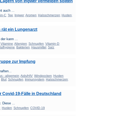
Lagern von Ingwer vermeiden sollten
t auch ...
in-C
;
Tee
;
Ingwer
;
Aromen
;
Halsschmerzen
;
Husten
;
 rät ein Lungenarzt
er kann ...
;
Vitamine
;
Allergien
;
Schnupfen
;
Vitamin-D
;
lafhygiene
;
Bakterien
;
Hausmittel
;
Salz
;
gruppe zur Impfung
aften...
us - allgemein
;
Aids/HIV
;
Windpocken
;
Husten
;
;
Blut
;
Schnupfen
;
Immunsystem
;
Halsschmerzen
;
r Covid-19-Fälle in Deutschland
 Diese ...
n
;
Husten
;
Schnupfen
;
COVID-19