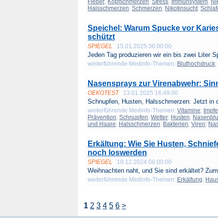
Fieber
;
Kopfschmerzen
;
Stress
;
Immunsystem
;
Ni
Halsschmerzen
;
Schmerzen
;
Nikotinsucht
;
Schlaf
Speichel: Warum Spucke vor Karie
schützt
SPIEGEL
15.01.2025 06:00:00
Jeden Tag produzieren wir ein bis zwei Liter Sp
weiterführende Medinfo-Themen:
Bluthochdruck
;
Nasensprays zur Virenabwehr: 
OEKOTEST
13.01.2025 16:49:00
Schnupfen, Husten, Halsschmerzen: Jetzt in 
weiterführende Medinfo-Themen:
Vitamine
;
Impf
Prävention
;
Schnupfen
;
Wetter
;
Husten
;
Nasenblu
und Haare
;
Halsschmerzen
;
Bakterien
;
Viren
;
Na
Erkältung: Wie Sie Husten, Schnie
noch loswerden
SPIEGEL
18.12.2024 06:00:00
Weihnachten naht, und Sie sind erkältet? Zum
weiterführende Medinfo-Themen:
Erkältung
;
Haus
1
2
3
4
5
6
>