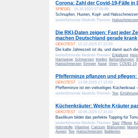
Corona: Zahl der Covid-19-Fälle in 
SPIEGEL
16.10.2025 07:55:00
Schnupfen, Husten, Kopf- und Halsschmerzen:
weiterführende Medinfo-Themen:
Halsschmerze
Die RKI-Daten zeigen: Fast jeder Zeh
machen Deutschland gerade krank
OEKOTEST
15.10.2025 07:22:00
Die kalte Jahreszeit ist da, und damit auch die
weiterführende Medinfo-Themen:
Erkältung
;
Heis
Harnwege
;
Schmerzen
;
Impfen
;
Behandlungen
;
S
Halsschmerzen
;
Erreger
;
Nase
;
Viren
;
COVID-19
Pfefferminze pflanzen und pflegen:
OEKOTEST
13.08.2025 17:15:00
Pfefferminze ist ein vielseitiges Küchenkraut –
weiterführende Medinfo-Themen:
Tee
;
Ernährung
Küchenkräuter: Welche Kräuter pas
OEKOTEST
10.06.2025 17:31:00
Basilikum bildet das perfekte Topping für Tom
weiterführende Medinfo-Themen:
Salz
;
Pflege
;
Ka
Nährstoffe
;
Vitamine
;
Calcium
;
Blähungen
;
Magn
Augen
;
Tee
;
Halsschmerzen
;
Bakterien