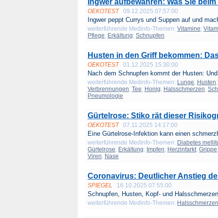
Ingwer aufbewahren: Was Sie beim 
OEKOTEST
09.12.2025 07:57:00
Ingwer peppt Currys und Suppen auf und mach
weiterführende Medinfo-Themen:
Vitamine
;
Vitam
Pflege
;
Erkältung
;
Schnupfen
Husten in den Griff bekommen: Das
OEKOTEST
01.12.2025 15:30:00
Nach dem Schnupfen kommt der Husten: Und d
weiterführende Medinfo-Themen:
Lunge
;
Husten
Verbrennungen
;
Tee
;
Honig
;
Halsschmerzen
;
Sch
Pneumologie
Gürtelrose: Stiko rät dieser Risiko
OEKOTEST
07.11.2025 14:17:00
Eine Gürtelrose-Infektion kann einen schmerzh
weiterführende Medinfo-Themen:
Diabetes mellit
Gürtelrose
;
Erkältung
;
Impfen
;
Herzinfarkt
;
Grippe
Viren
;
Nase
Coronavirus: Deutlicher Anstieg de
SPIEGEL
16.10.2025 07:55:00
Schnupfen, Husten, Kopf- und Halsschmerzen:
weiterführende Medinfo-Themen:
Halsschmerze