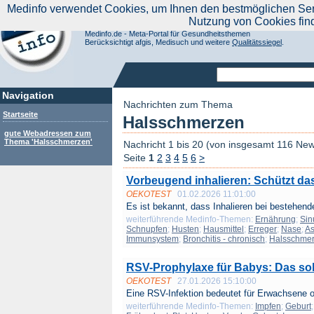
|
Medinfo verwendet Cookies, um Ihnen den bestmöglichen Servi
Aktuelle Nachrichten
Nachrichte
Nutzung von Cookies fin
Suchen Sie noch oder Finden Sie schon?
Medinfo.de - Meta-Portal für Gesundheitsthemen
Berücksichtigt afgis, Medisuch und weitere
Qualitätssiegel
.
Navigation
Nachrichten zum Thema
Startseite
Halsschmerzen
gute Webadressen zum
Thema 'Halsschmerzen'
Nachricht 1 bis 20 (von insgesamt 116 Ne
Seite
1
2
3
4
5
6
>
Vorbeugend inhalieren: Schützt da
OEKOTEST
01.02.2026 11:01:00
Es ist bekannt, dass Inhalieren bei bestehende
weiterführende Medinfo-Themen:
Ernährung
;
Sin
Schnupfen
;
Husten
;
Hausmittel
;
Erreger
;
Nase
;
As
Immunsystem
;
Bronchitis - chronisch
;
Halsschme
RSV-Prophylaxe für Babys: Das sol
OEKOTEST
27.01.2026 15:10:00
Eine RSV-Infektion bedeutet für Erwachsene of
weiterführende Medinfo-Themen:
Impfen
;
Geburt