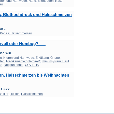
eren und Harnwege
;
Hand
;
Ellenbogen
;
Nase
;
en
s, Bluthochdruck und Halsschmerzen
eic...
Karies
;
Halsschmerzen
Sinnvoll oder Humbug?
den Win...
en
;
Nieren und Harnwege
;
Erkältung
;
Grippe
;
ten
;
Medikamente
;
Vitamin-D
;
Immunsystem
;
Haut
se
;
Dexpanthenol
;
COVID-19
fen, Halsschmerzen bis Weihnachten
 Glück...
mittel
;
Husten
;
Halsschmerzen