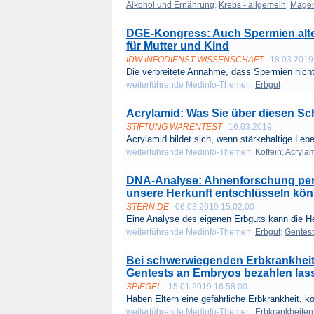
Alkohol und Ernährung
;
Krebs - allgemein
;
Magen
DGE-Kongress: Auch Spermien altern
für Mutter und Kind
IDW INFODIENST WISSENSCHAFT
18.03.2019
Die verbreitete Annahme, dass Spermien nicht 
weiterführende Medinfo-Themen:
Erbgut
Acrylamid: Was Sie über diesen Sch
STIFTUNG WARENTEST
16.03.2019
Acrylamid bildet sich, wenn stärkehaltige Lebe
weiterführende Medinfo-Themen:
Koffein
;
Acryla
DNA-Analyse: Ahnenforschung per 
unsere Herkunft entschlüsseln kö
STERN.DE
06.03.2019 15:02:00
Eine Analyse des eigenen Erbguts kann die He
weiterführende Medinfo-Themen:
Erbgut
;
Gentest
Bei schwerwiegenden Erbkrankheit
Gentests an Embryos bezahlen las
SPIEGEL
15.01.2019 16:58:00
Haben Eltern eine gefährliche Erbkrankheit, k
weiterführende Medinfo-Themen:
Erbkrankheiten