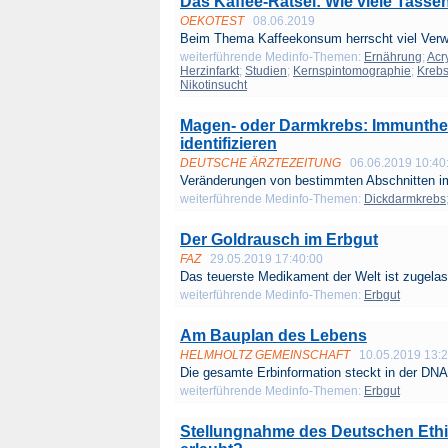
Das Kaffee-Rätsel: Wie viele Tass
OEKOTEST
08.06.2019
Beim Thema Kaffeekonsum herrscht viel Verwir
weiterführende Medinfo-Themen:
Ernährung
;
Acr
Herzinfarkt
;
Studien
;
Kernspintomographie
;
Krebs
Nikotinsucht
Magen- oder Darmkrebs: Immunthera
identifizieren
DEUTSCHE ÄRZTEZEITUNG
06.06.2019 10:40
Veränderungen von bestimmten Abschnitten im
weiterführende Medinfo-Themen:
Dickdarmkrebs
Der Goldrausch im Erbgut
FAZ
29.05.2019 17:40:00
Das teuerste Medikament der Welt ist zugelas
weiterführende Medinfo-Themen:
Erbgut
Am Bauplan des Lebens
HELMHOLTZ GEMEINSCHAFT
10.05.2019 13:
Die gesamte Erbinformation steckt in der DNA.
weiterführende Medinfo-Themen:
Erbgut
Stellungnahme des Deutschen Ethik