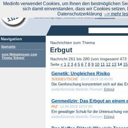
|
Medinfo verwendet Cookies, um Ihnen den bestmöglichen Serv
Aktuelle Nachrichten
Nachrichte
sich damit einverstanden, dass wir Cookies setzen. 
Suchen Sie noch oder Finden Sie schon?
Datenschutzerklärung
--> mehr le
Medinfo.de - Meta-Portal für Gesundheitsthemen
Berücksichtigt afgis, Medisuch und weitere
Qualitätssiegel
.
Navigation
Nachrichten zum Thema
Startseite
Erbgut
gute Webadressen zum
Thema 'Erbgut'
Nachricht 261 bis 280 (von insgesamt 473
Seite
<
1
2
3
4
5
6
7
8
9
10
11
12
13
14
15
Genetik: Ungleiches Risiko
SÜDDEUTSCHE
29.07.2019 16:45:00
Die Genforschung konzentriert sich auf das Er
weiterführende Medinfo-Themen:
Erbgut
Genmedizin: Das Erbgut an einem e
FAZ
12.06.2019 16:57:00
Ein gewaltiger Schub für die Untersuchung von
weiterführende Medinfo-Themen:
Erbgut