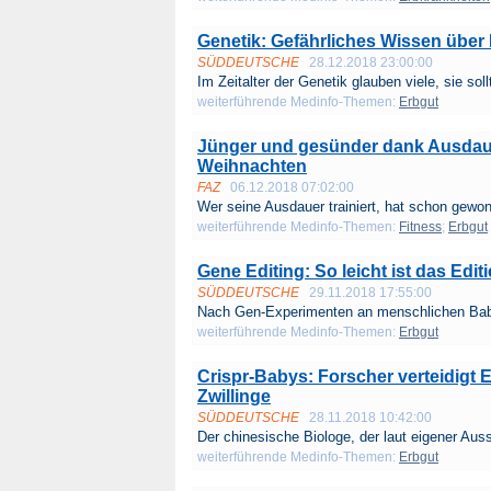
Genetik: Gefährliches Wissen über F
SÜDDEUTSCHE
28.12.2018 23:00:00
Im Zeitalter der Genetik glauben viele, sie sollt
weiterführende Medinfo-Themen:
Erbgut
Jünger und gesünder dank Ausdaue
Weihnachten
FAZ
06.12.2018 07:02:00
Wer seine Ausdauer trainiert, hat schon gewon
weiterführende Medinfo-Themen:
Fitness
;
Erbgut
Gene Editing: So leicht ist das Edi
SÜDDEUTSCHE
29.11.2018 17:55:00
Nach Gen-Experimenten an menschlichen Bab
weiterführende Medinfo-Themen:
Erbgut
Crispr-Babys: Forscher verteidigt 
Zwillinge
SÜDDEUTSCHE
28.11.2018 10:42:00
Der chinesische Biologe, der laut eigener Auss
weiterführende Medinfo-Themen:
Erbgut