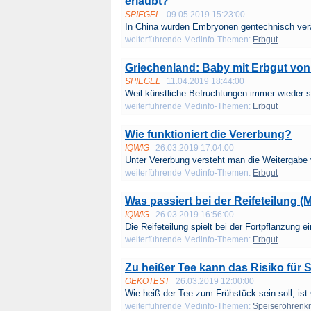
erlaubt?
SPIEGEL
09.05.2019 15:23:00
In China wurden Embryonen gentechnisch verän
weiterführende Medinfo-Themen:
Erbgut
Griechenland: Baby mit Erbgut von 
SPIEGEL
11.04.2019 18:44:00
Weil künstliche Befruchtungen immer wieder sc
weiterführende Medinfo-Themen:
Erbgut
Wie funktioniert die Vererbung?
IQWIG
26.03.2019 17:04:00
Unter Vererbung versteht man die Weitergabe 
weiterführende Medinfo-Themen:
Erbgut
Was passiert bei der Reifeteilung (
IQWIG
26.03.2019 16:56:00
Die Reifeteilung spielt bei der Fortpflanzung ei
weiterführende Medinfo-Themen:
Erbgut
Zu heißer Tee kann das Risiko für
OEKOTEST
26.03.2019 12:00:00
Wie heiß der Tee zum Frühstück sein soll, ist
weiterführende Medinfo-Themen:
Speiseröhrenk