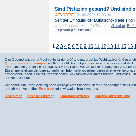
Sind Pistazien gesund? Und sind si
OEKOTEST
04.09.2025 10:33:00
Seit der Erfindung der Dubaischokolade sind P
weiterführende Medinfo-Themen:
Vitamine
;
Ernä
ungesättigte Fettsäuren
1
2
3
4
5
6
7
8
9
10
11
12
13
14
15
16
Das Gesundheitsportal Medinfo.de ist der größte deutsprachige Webkatalog für Gesundhe
Qualitätsauszeichnungen
sichtbar macht. Als Linkportal verweisen wir direkt auf die Or
Informationen verbleiben und nachvollziehbar sind. Wir als Medinfo-Redaktion verantwort
Zusammenstellung der unterschiedlichen Informationsquellen, deren direkte Verlinkung, 
ermöglichen Ihnen, sich mit verschiedenen Blickwinkeln der umfassenden Thematik zu näh
auszuschliessen.
Wir haben eine Ihrer Meinung nach wichtige Adresse oder Literatur nicht aufgeführt? Da
aufnehmen. Auch über
Feedback
oder Hinweise freuen wir uns.
Disclaimer
-
neueste Einträge
-
Transparenzdaten
-
Datenschutzerklärung
-