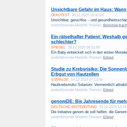
Unsichtbare Gefahr im Haus: Wann
OEKOTEST
30.12.2025 15:42:00
Unsichtbar, geruchlos – und gesundheitsschädl
weiterführende Medinfo-Themen:
Bronchial-Karz
Ein rätselhafter Patient: Weshalb 
schlechter?
SPIEGEL
28.12.2025 08:31:00
Ein Baby entwickelt sich in den ersten Monate
weiterführende Medinfo-Themen:
Erbgut
Studie zu Krebsrisiko: Die Sonnen
Erbgut von Hautzellen
STERN.DE
14.12.2025 07:13:00
Hautkrebsrisiko Solarium: Vermeintlich attrakti
weiterführende Medinfo-Themen:
Erbgut
genomDE: Bis Jahresende für mehr 
DEUTSCHE ÄRZTEZEITUNG
05.12.2025 14:25
Die Initiative genom.de soll helfen, die Genom
weiterführende Medinfo-Themen:
Erbgut