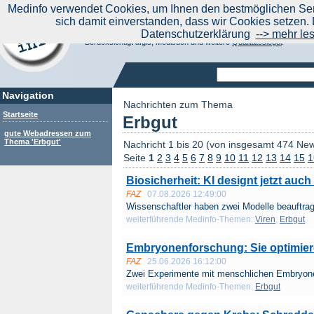
|
Medinfo verwendet Cookies, um Ihnen den bestmöglichen Serv
Aktuelle Nachrichten
Nachrichte
sich damit einverstanden, dass wir Cookies setzen. 
Suchen Sie noch oder Finden Sie schon?
Datenschutzerklärung
--> mehr le
Medinfo.de - Meta-Portal für Gesundheitsthemen
Berücksichtigt afgis, Medisuch und weitere
Qualitätssiegel
.
Navigation
Nachrichten zum Thema
Startseite
Erbgut
gute Webadressen zum
Thema 'Erbgut'
Nachricht 1 bis 20 (von insgesamt 474 Ne
Seite
1
2
3
4
5
6
7
8
9
10
11
12
13
14
15
1
Biosicherheit: KI designt jetzt auch
FAZ
07.08.2026 12:49:00
Wissenschaftler haben zwei Modelle beauftragt
weiterführende Medinfo-Themen:
Viren
;
Erbgut
Embryonenforschung: Sie optimie
FAZ
25.06.2026 16:12:00
Zwei Experimente mit menschlichen Embryone
weiterführende Medinfo-Themen:
Erbgut