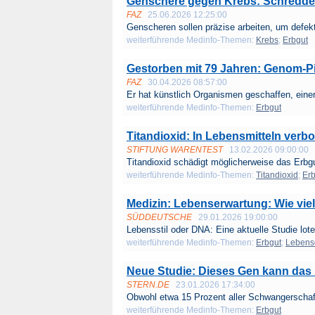
Genschere gegen Krebs: Schredd
FAZ
25.06.2026 12:25:00
Genscheren sollen präzise arbeiten, um defekt
weiterführende Medinfo-Themen:
Krebs
;
Erbgut
Gestorben mit 79 Jahren: Genom-Pio
FAZ
30.04.2026 08:57:00
Er hat künstlich Organismen geschaffen, einen
weiterführende Medinfo-Themen:
Erbgut
Titandioxid: In Lebensmitteln verb
STIFTUNG WARENTEST
13.02.2026 09:00:00
Titan­dioxid schädigt möglicher­weise das Erbgu
weiterführende Medinfo-Themen:
Titandioxid
;
Erb
Medizin: Lebenserwartung: Wie viel
SÜDDEUTSCHE
29.01.2026 19:00:00
Lebensstil oder DNA: Eine aktuelle Studie lotet
weiterführende Medinfo-Themen:
Erbgut
;
Lebens
Neue Studie: Dieses Gen kann das 
STERN.DE
23.01.2026 17:34:00
Obwohl etwa 15 Prozent aller Schwangerschaft
weiterführende Medinfo-Themen:
Erbgut