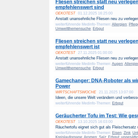
Fliesen streichen statt neu verlege
empfehlenswert sind
OEKOTEST
01.12.2025 16:25:00
Anstatt unansehnliche Fliesen neu zu verlegen
weiterführende Medinfo-Themen:
Allergien
;
Pfleg
Umweltthemensuche
;
Erbgut
Fliesen streichen statt neu verlege
empfehlenswert ist
OEKOTEST
27.11.2025 01:00:00
Anstatt unansehnliche Fliesen neu zu verlegen
weiterführende Medinfo-Themen:
Augen
;
Allergie
Umweltthemensuche
;
Erbgut
Gamechanger: DNA-Roboter als wi
Power
WIRTSCHAFTSWOCHE
21.11.2025 13:07:00
Ideen, die unsere Welt verändern und verbesse
weiterführende Medinfo-Themen:
Erbgut
Geräucherter Tofu im Test: Wie ge
OEKOTEST
13.10.2025 16:03:00
Räuchertofu eignet sich gut als Fleischersatz 
weiterführende Medinfo-Themen:
Eisen
;
Zink
;
Un
Kreislauforgane
;
Aromen
;
Salz
;
Erbgut
;
ungesätti