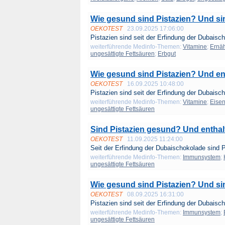
Wie gesund sind Pistazien? Und si
OEKOTEST
23.09.2025 17:06:00
Pistazien sind seit der Erfindung der Dubaisch
weiterführende Medinfo-Themen:
Vitamine
;
Ernä
ungesättigte Fettsäuren
;
Erbgut
Wie gesund sind Pistazien? Und en
OEKOTEST
16.09.2025 10:48:00
Pistazien sind seit der Erfindung der Dubaisch
weiterführende Medinfo-Themen:
Vitamine
;
Eise
ungesättigte Fettsäuren
Sind Pistazien gesund? Und enthal
OEKOTEST
11.09.2025 11:24:00
Seit der Erfindung der Dubaischokolade sind P
weiterführende Medinfo-Themen:
Immunsystem
;
ungesättigte Fettsäuren
Wie gesund sind Pistazien? Und sin
OEKOTEST
08.09.2025 16:31:00
Pistazien sind seit der Erfindung der Dubaisch
weiterführende Medinfo-Themen:
Immunsystem
;
ungesättigte Fettsäuren