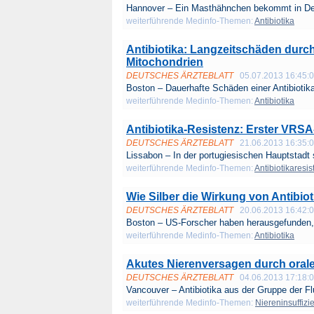
Hannover – Ein Masthähnchen bekommt in Deu
weiterführende Medinfo-Themen:
Antibiotika
Antibiotika: Langzeitschäden durc
Mitochondrien
DEUTSCHES ÄRZTEBLATT
05.07.2013 16:45:
Boston – Dauerhafte Schäden einer Antibiotika
weiterführende Medinfo-Themen:
Antibiotika
Antibiotika-Resistenz: Erster VRSA
DEUTSCHES ÄRZTEBLATT
21.06.2013 16:35:
Lissabon – In der portugiesischen Hauptstadt s
weiterführende Medinfo-Themen:
Antibiotikaresi
Wie Silber die Wirkung von Antibiot
DEUTSCHES ÄRZTEBLATT
20.06.2013 16:42:
Boston – US-Forscher haben herausgefunden, w
weiterführende Medinfo-Themen:
Antibiotika
Akutes Nierenversagen durch oral
DEUTSCHES ÄRZTEBLATT
04.06.2013 17:18:
Vancouver – Antibiotika aus der Gruppe der Fl
weiterführende Medinfo-Themen:
Niereninsuffizie