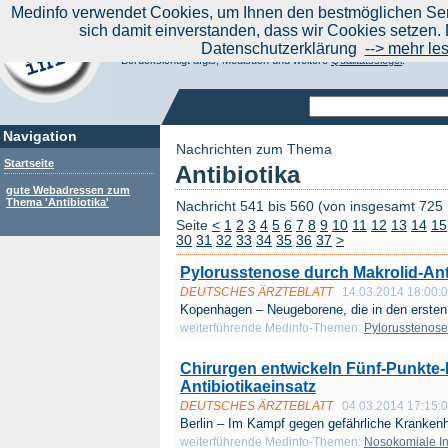
|
Medinfo verwendet Cookies, um Ihnen den bestmöglichen Serv
Aktuelle Nachrichten
Nachrichte
sich damit einverstanden, dass wir Cookies setzen. 
Suchen Sie noch oder Finden Sie schon?
Datenschutzerklärung
--> mehr le
Medinfo.de - Meta-Portal für Gesundheitsthemen
Berücksichtigt afgis, Medisuch und weitere
Qualitätssiegel
.
Navigation
Nachrichten zum Thema
Startseite
Antibiotika
gute Webadressen zum
Thema 'Antibiotika'
Nachricht 541 bis 560 (von insgesamt 725
Seite
<
1
2
3
4
5
6
7
8
9
10
11
12
13
14
15
30
31
32
33
34
35
36
37
>
Pylorusstenose durch Makrolid-Ant
DEUTSCHES ÄRZTEBLATT
14.03.2014 18:00:
Kopenhagen – Neugeborene, die in den ersten
weiterführende Medinfo-Themen:
Pylorusstenose
Chirurgen entwickeln Fünf-Punkte-
Antibiotikaeinsatz
DEUTSCHES ÄRZTEBLATT
04.03.2014 17:15:
Berlin – Im Kampf gegen gefährliche Krankenh
weiterführende Medinfo-Themen:
Nosokomiale In