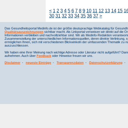
<
1
2
3
4
5
6
7
8
9
10
11
12
13
14
15
1
30
31
32
33
34
35
36
37
>
Das Gesundheitsportal Medinfo.de ist der größte deutsprachige Webkatalog für Gesundhe
Qualitätsauszeichnungen
sichtbar macht. Als Linkportal verweisen wir direkt auf die Or
Informationen verbleiben und nachvollziehbar sind. Wir als Medinfo-Redaktion verantwort
Zusammenstellung der unterschiedlichen Informationsquellen, deren direkte Verlinkung, 
ermöglichen Ihnen, sich mit verschiedenen Blickwinkeln der umfassenden Thematik zu näh
auszuschliessen.
Wir haben eine Ihrer Meinung nach wichtige Adresse oder Literatur nicht aufgeführt? Da
aufnehmen. Auch über
Feedback
oder Hinweise freuen wir uns.
Disclaimer
-
neueste Einträge
-
Transparenzdaten
-
Datenschutzerklärung
-