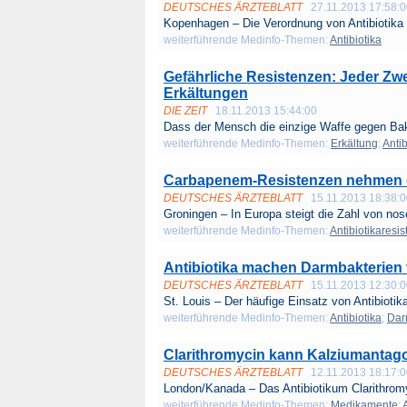
DEUTSCHES ÄRZTEBLATT
27.11.2013 17:58:
Kopenhagen – Die Verordnung von Antibiotika 
weiterführende Medinfo-Themen:
Antibiotika
Gefährliche Resistenzen: Jeder Zwei
Erkältungen
DIE ZEIT
18.11.2013 15:44:00
Dass der Mensch die einzige Waffe gegen Bakt
weiterführende Medinfo-Themen:
Erkältung
;
Antib
Carbapenem-Resistenzen nehmen e
DEUTSCHES ÄRZTEBLATT
15.11.2013 18:38:
Groningen – In Europa steigt die Zahl von nos
weiterführende Medinfo-Themen:
Antibiotikaresi
Antibiotika machen Darmbakterien 
DEUTSCHES ÄRZTEBLATT
15.11.2013 12:30:
St. Louis – Der häufige Einsatz von Antibiotika
weiterführende Medinfo-Themen:
Antibiotika
;
Dar
Clarithromycin kann Kalziumantago
DEUTSCHES ÄRZTEBLATT
12.11.2013 18:17:
London/Kanada – Das Antibiotikum Clarithromy
weiterführende Medinfo-Themen:
Medikamente
;