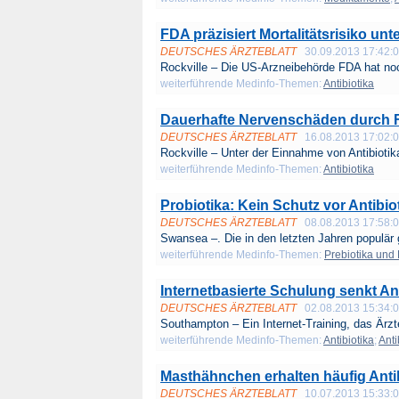
FDA präzisiert Mortalitätsrisiko unt
DEUTSCHES ÄRZTEBLATT
30.09.2013 17:42:
Rockville – Die US-Arzneibehörde FDA hat no
weiterführende Medinfo-Themen:
Antibiotika
Dauerhafte Nervenschäden durch 
DEUTSCHES ÄRZTEBLATT
16.08.2013 17:02:
Rockville – Unter der Einnahme von Antibiotik
weiterführende Medinfo-Themen:
Antibiotika
Probiotika: Kein Schutz vor Antibio
DEUTSCHES ÄRZTEBLATT
08.08.2013 17:58:
Swansea –. Die in den letzten Jahren populär 
weiterführende Medinfo-Themen:
Prebiotika und 
Internetbasierte Schulung senkt A
DEUTSCHES ÄRZTEBLATT
02.08.2013 15:34:
Southampton – Ein Internet-Training, das Ärzte
weiterführende Medinfo-Themen:
Antibiotika
;
Anti
Masthähnchen erhalten häufig Anti
DEUTSCHES ÄRZTEBLATT
10.07.2013 15:33: