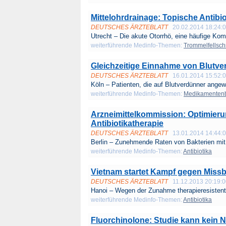
Mittelohrdrainage: Topische Antibi
DEUTSCHES ÄRZTEBLATT
20.02.2014 18:24:
Utrecht – Die akute Otorrhö, eine häufige Komp
weiterführende Medinfo-Themen:
Trommelfellschn
Gleichzeitige Einnahme von Blutver
DEUTSCHES ÄRZTEBLATT
16.01.2014 15:52:
Köln – Patienten, die auf Blutverdünner angew
weiterführende Medinfo-Themen:
Medikamenten
Arzneimittelkommission: Optimieru
Antibiotikatherapie
DEUTSCHES ÄRZTEBLATT
13.01.2014 14:44:
Berlin – Zunehmende Raten von Bakterien mit
weiterführende Medinfo-Themen:
Antibiotika
Vietnam startet Kampf gegen Missb
DEUTSCHES ÄRZTEBLATT
11.12.2013 20:19:
Hanoi – Wegen der Zunahme therapieresistente
weiterführende Medinfo-Themen:
Antibiotika
Fluorchinolone: Studie kann kein 