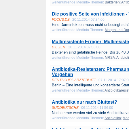
weiterführende Medinfo-Themen:
Bakterien
;
Antib
Die positive Seite von Infektionen
FOCUS.DE
20.11.2014 07:34:00
Eine Darminfektion muss nicht unbedingt schäd
weiterführende Medinfo-Themen:
Magen und Da
Multiresistente Erreger: Multiresist
DIE ZEIT
20.11.2014 07:03:00
Bakterien sind gefährliche Feinde. Bis zu 40.0
weiterführende Medinfo-Themen:
MRSA
;
Antibiot
Antibiotika-Resistenzen: Pharmau
Vorgehen
DEUTSCHES ÄRZTEBLATT
07.11.2014 17:07:
Berlin – Eine intelligente und konzertierte Strat
weiterführende Medinfo-Themen:
Antibiotikaresi
Antibiotika nur nach Bluttest?
SÜDDEUTSCHE
06.11.2014 11:56:00
Noch immer werden viel zu viele Antibiotika ve
weiterführende Medinfo-Themen:
Antibiotika
;
Med