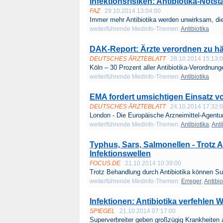
Infektionsrisiken: Antibiotika-Notst
FAZ
29.10.2014 13:04:00
Immer mehr Antibiotika werden unwirksam, die
weiterführende Medinfo-Themen:
Antibiotika
DAK-Report: Ärzte verordnen zu häu
DEUTSCHES ÄRZTEBLATT
28.10.2014 15:13:
Köln – 30 Prozent aller Antibiotika-Verordnunge
weiterführende Medinfo-Themen:
Antibiotika
EMA fordert umsichtigen Einsatz v
DEUTSCHES ÄRZTEBLATT
24.10.2014 17:32:
London - Die Europäische Arzneimittel-Agentu
weiterführende Medinfo-Themen:
Antibiotika
;
Anti
Typhus, Sars, Salmonellen - Trotz A
Infektionswellen
FOCUS.DE
21.10.2014 10:39:00
Trotz Behandlung durch Antibiotika können Sup
weiterführende Medinfo-Themen:
Erreger
;
Antibio
Infektionen: Antibiotika verfehlen
SPIEGEL
21.10.2014 07:17:00
Superverbreiter geben großzügig Krankheiten an