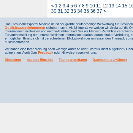
<
1
2
3
4
5
6
7
8
9
10
11
12
13
14
15
1
30
31
32
33
34
35
36
37
>
Das Gesundheitsportal Medinfo.de ist der größte deutsprachige Webkatalog für Gesundhe
Qualitätsauszeichnungen
sichtbar macht. Als Linkportal verweisen wir direkt auf die Or
Informationen verbleiben und nachvollziehbar sind. Wir als Medinfo-Redaktion verantwort
Zusammenstellung der unterschiedlichen Informationsquellen, deren direkte Verlinkung, 
ermöglichen Ihnen, sich mit verschiedenen Blickwinkeln der umfassenden Thematik zu näh
auszuschliessen.
Wir haben eine Ihrer Meinung nach wichtige Adresse oder Literatur nicht aufgeführt? Da
aufnehmen. Auch über
Feedback
oder Hinweise freuen wir uns.
Disclaimer
-
neueste Einträge
-
Transparenzdaten
-
Datenschutzerklärung
-