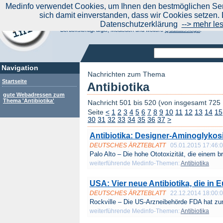
|
Medinfo verwendet Cookies, um Ihnen den bestmöglichen Serv
Aktuelle Nachrichten
Nachrichte
sich damit einverstanden, dass wir Cookies setzen. 
Suchen Sie noch oder Finden Sie schon?
Datenschutzerklärung
--> mehr le
Medinfo.de - Meta-Portal für Gesundheitsthemen
Berücksichtigt afgis, Medisuch und weitere
Qualitätssiegel
.
Navigation
Nachrichten zum Thema
Startseite
Antibiotika
gute Webadressen zum
Thema 'Antibiotika'
Nachricht 501 bis 520 (von insgesamt 725
Seite
<
1
2
3
4
5
6
7
8
9
10
11
12
13
14
15
30
31
32
33
34
35
36
37
>
Antibiotika: Designer-Aminoglyko
DEUTSCHES ÄRZTEBLATT
05.01.2015 17:46:
Palo Alto – Die hohe Ototoxizität, die einem bre
weiterführende Medinfo-Themen:
Antibiotika
USA: Vier neue Antibiotika, die in 
DEUTSCHES ÄRZTEBLATT
22.12.2014 18:00:
Rockville – Die US-Arzneibehörde FDA hat zum
weiterführende Medinfo-Themen:
Antibiotika