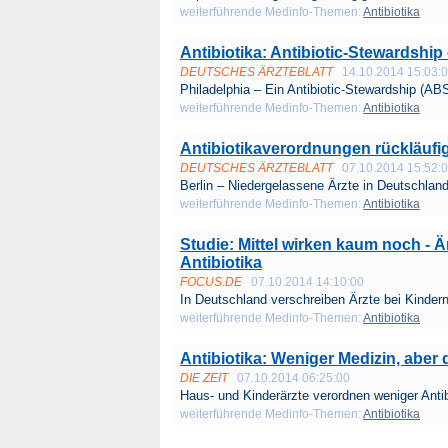
weiterführende Medinfo-Themen:
Antibiotika
Antibiotika: Antibiotic-Stewardshi
DEUTSCHES ÄRZTEBLATT
14.10.2014 15:03:
Philadelphia – Ein Antibiotic-Stewardship (ABS)
weiterführende Medinfo-Themen:
Antibiotika
Antibiotikaverordnungen rückläufig
DEUTSCHES ÄRZTEBLATT
07.10.2014 15:52:
Berlin – Niedergelassene Ärzte in Deutschland
weiterführende Medinfo-Themen:
Antibiotika
Studie: Mittel wirken kaum noch - 
Antibiotika
FOCUS.DE
07.10.2014 14:10:00
In Deutschland verschreiben Ärzte bei Kindern
weiterführende Medinfo-Themen:
Antibiotika
Antibiotika: Weniger Medizin, aber 
DIE ZEIT
07.10.2014 06:25:00
Haus- und Kinderärzte verordnen weniger Antibi
weiterführende Medinfo-Themen:
Antibiotika