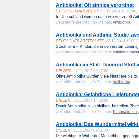
Antibiotika: Oft sinnlos verordnet
STIFTUNG WARENTEST
05.12.2014 13:21:00
In Deutsch­land werden nach wie vor zu oft Anti
weiterführende Medinfo-Themen:
Antibiotika
Antibiotika und Asthma: Studie zwei
DEUTSCHES ÄRZTEBLATT
02.12.2014 11:09:
Stockholm – Kinder, die in den ersten Lebensj
weiterführende Medinfo-Themen:
Asthma bronchi
Antibiotika im Stall: Dauernd Stoff 
DIE ZEIT
27.11.2014 06:47:00
Ohne Antibiotika würden viele Nutztiere bis zur
weiterführende Medinfo-Themen:
Antibiotika
Antibiotika: Gefährliche Lieferunge
DIE ZEIT
23.11.2014 14:50:00
Damit Antibiotika billig bleiben, bestellen Phar
weiterführende Medinfo-Themen:
Pharmafirmen
;
Antibiotika: Das Wundermittel wirkt
DIE ZEIT
21.11.2014 09:11:00
Die wichtigste Waffe der Menschheit gegen gef