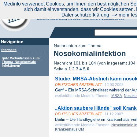
|
Medinfo verwendet Cookies, um Ihnen den bestmöglichen Serv
Aktuelle Nachrichten
Nachrichte
sich damit einverstanden, dass wir Cookies setzen. 
Suchen Sie noch oder Finden Sie schon?
Datenschutzerklärung
--> mehr le
Medinfo.de - Meta-Portal für Gesundheitsthemen
Berücksichtigt afgis, Medisuch und weitere
Qualitätssiegel
.
Navigation
Nachrichten zum Thema
Startseite
Nosokomialinfektion
gute Webadressen zum
Thema 'Nosokomiale
Nachricht 101 bis 104 (von insgesamt 104
Infektionen'
Seite
<
1
2
3
4
5
6
Studie: MRSA-Abstrich kann nosoko
DEUTSCHES ÄRZTEBLATT
12.03.2008
Genf – Ein MRSA-Schnelltest während der Au
weiterführende Medinfo-Themen:
MRSA
;
Nosokom
„Aktion saubere Hände“ soll Krank
DEUTSCHES ÄRZTEBLATT
11.12.2007
Berlin – Die Handhygiene im Krankenhaus ver
weiterführende Medinfo-Themen:
Nosokomiale In
Krankenhaus QM