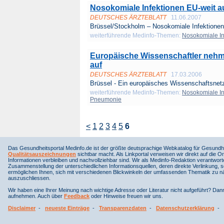
Nosokomiale Infektionen EU-weit 
DEUTSCHES ÄRZTEBLATT
11.06.2007
Brüssel/Stockholm – Nosokomiale Infektionen, 
weiterführende Medinfo-Themen:
Nosokomiale In
Europäische Wissenschaftler nehm
auf
DEUTSCHES ÄRZTEBLATT
17.03.2006
Brüssel - Ein europäisches Wissenschaftsnetz
weiterführende Medinfo-Themen:
Nosokomiale In
Pneumonie
<
1
2
3
4
5
6
Das Gesundheitsportal Medinfo.de ist der größte deutsprachige Webkatalog für Gesundhe
Qualitätsauszeichnungen
sichtbar macht. Als Linkportal verweisen wir direkt auf die Or
Informationen verbleiben und nachvollziehbar sind. Wir als Medinfo-Redaktion verantwort
Zusammenstellung der unterschiedlichen Informationsquellen, deren direkte Verlinkung, 
ermöglichen Ihnen, sich mit verschiedenen Blickwinkeln der umfassenden Thematik zu näh
auszuschliessen.
Wir haben eine Ihrer Meinung nach wichtige Adresse oder Literatur nicht aufgeführt? Da
aufnehmen. Auch über
Feedback
oder Hinweise freuen wir uns.
Disclaimer
-
neueste Einträge
-
Transparenzdaten
-
Datenschutzerklärung
-