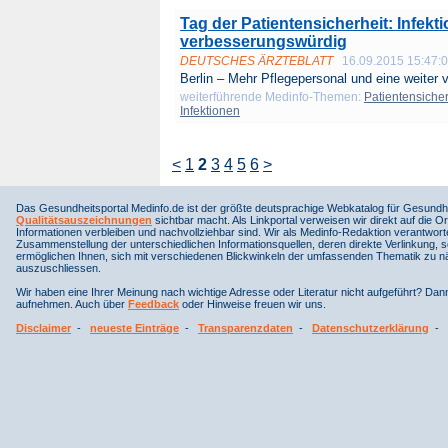
Tag der Patientensicherheit: Infekt
verbesserungswürdig
DEUTSCHES ÄRZTEBLATT
16.09.2015 15:47:
Berlin – Mehr Pflegepersonal und eine weiter v
weiterführende Medinfo-Themen:
Patientensicher
Infektionen
<
1
2
3
4
5
6
>
Das Gesundheitsportal Medinfo.de ist der größte deutsprachige Webkatalog für Gesundhe
Qualitätsauszeichnungen
sichtbar macht. Als Linkportal verweisen wir direkt auf die Or
Informationen verbleiben und nachvollziehbar sind. Wir als Medinfo-Redaktion verantwort
Zusammenstellung der unterschiedlichen Informationsquellen, deren direkte Verlinkung, 
ermöglichen Ihnen, sich mit verschiedenen Blickwinkeln der umfassenden Thematik zu näh
auszuschliessen.
Wir haben eine Ihrer Meinung nach wichtige Adresse oder Literatur nicht aufgeführt? Da
aufnehmen. Auch über
Feedback
oder Hinweise freuen wir uns.
Disclaimer
-
neueste Einträge
-
Transparenzdaten
-
Datenschutzerklärung
-