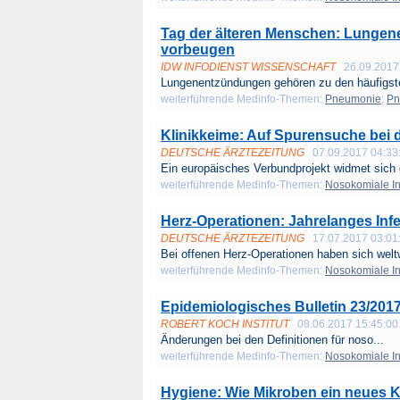
Tag der älteren Menschen: Lunge
vorbeugen
IDW INFODIENST WISSENSCHAFT
26.09.2017
Lungenentzündungen gehören zu den häufigst
weiterführende Medinfo-Themen:
Pneumonie
;
Pn
Klinikkeime: Auf Spurensuche bei 
DEUTSCHE ÄRZTEZEITUNG
07.09.2017 04:33
Ein europäisches Verbundprojekt widmet sich 
weiterführende Medinfo-Themen:
Nosokomiale In
Herz-Operationen: Jahrelanges Infe
DEUTSCHE ÄRZTEZEITUNG
17.07.2017 03:01
Bei offenen Herz-Operationen haben sich weltw
weiterführende Medinfo-Themen:
Nosokomiale In
Epidemiologisches Bulletin 23/201
ROBERT KOCH INSTITUT
08.06.2017 15:45:00
Änderungen bei den Definitionen für noso...
weiterführende Medinfo-Themen:
Nosokomiale In
Hygiene: Wie Mikroben ein neues 