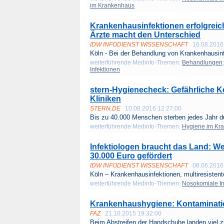
im Krankenhaus
Krankenhausinfektionen erfolgreic
Ärzte macht den Unterschied
IDW INFODIENST WISSENSCHAFT
16.08.2016
Köln - Bei der Behandlung von Krankenhausinf
weiterführende Medinfo-Themen:
Behandlungen
Infektionen
stern-Hygienecheck: Gefährliche K
Kliniken
STERN.DE
10.08.2016 12:27:00
Bis zu 40.000 Menschen sterben jedes Jahr du
weiterführende Medinfo-Themen:
Hygiene im Kr
Infektiologen braucht das Land: Wei
30.000 Euro gefördert
IDW INFODIENST WISSENSCHAFT
08.06.2016
Köln – Krankenhausinfektionen, multiresistente
weiterführende Medinfo-Themen:
Nosokomiale In
Krankenhaushygiene: Kontaminatio
FAZ
21.10.2015 19:32:00
Beim Abstreifen der Handschuhe landen viel zu