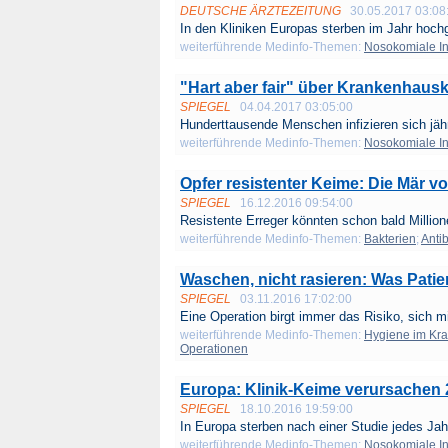
DEUTSCHE ÄRZTEZEITUNG
30.05.2017 03:08
In den Kliniken Europas sterben im Jahr hochg
weiterführende Medinfo-Themen:
Nosokomiale In
"Hart aber fair" über Krankenhaus
SPIEGEL
04.04.2017 03:05:00
Hunderttausende Menschen infizieren sich jährl
weiterführende Medinfo-Themen:
Nosokomiale In
Opfer resistenter Keime: Die Mär v
SPIEGEL
16.12.2016 09:54:00
Resistente Erreger könnten schon bald Million
weiterführende Medinfo-Themen:
Bakterien
;
Antib
Waschen, nicht rasieren: Was Pati
SPIEGEL
03.11.2016 17:02:00
Eine Operation birgt immer das Risiko, sich mi
weiterführende Medinfo-Themen:
Hygiene im Kr
Operationen
Europa: Klinik-Keime verursachen 2
SPIEGEL
18.10.2016 19:59:00
In Europa sterben nach einer Studie jedes Jahr
weiterführende Medinfo-Themen:
Nosokomiale In