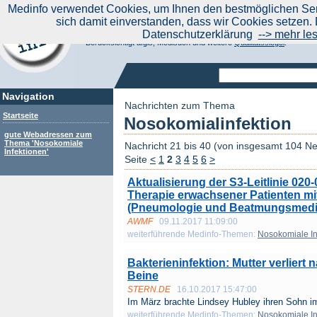
|
Medinfo verwendet Cookies, um Ihnen den bestmöglichen Serv
Aktuelle Nachrichten
Nachrichte
sich damit einverstanden, dass wir Cookies setzen. 
Suchen Sie noch oder Finden Sie schon?
Datenschutzerklärung
--> mehr le
Medinfo.de - Meta-Portal für Gesundheitsthemen
Berücksichtigt afgis, Medisuch und weitere
Qualitätssiegel
.
Navigation
Nachrichten zum Thema
Startseite
Nosokomialinfektion
gute Webadressen zum
Thema 'Nosokomiale
Nachricht 21 bis 40 (von insgesamt 104 N
Infektionen'
Seite
<
1
2
3
4
5
6
>
Aktualisierung der S3-Leitlinie 020
Therapie erwachsener Patienten m
(Pneumologie und Beatmungsmedizi
AWMF
09.11.2017 11:09:00
weiterführende Medinfo-Themen:
Nosokomiale In
Bakterieninfektion: Mutter verlier
Beine
STERN.DE
16.10.2017 15:47:00
Im März brachte Lindsey Hubley ihren Sohn i
weiterführende Medinfo-Themen:
Nosokomiale In