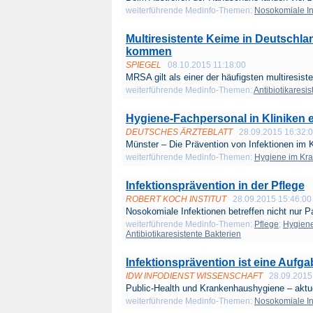
weiterführende Medinfo-Themen:
Nosokomiale In
Multiresistente Keime in Deutschla
kommen
SPIEGEL
08.10.2015 11:18:00
MRSA gilt als einer der häufigsten multiresiste
weiterführende Medinfo-Themen:
Antibiotikaresi
Hygiene-Fachpersonal in Kliniken 
DEUTSCHES ÄRZTEBLATT
28.09.2015 16:32:
Münster – Die Prävention von Infektionen im K
weiterführende Medinfo-Themen:
Hygiene im Kr
Infektionsprävention in der Pflege
ROBERT KOCH INSTITUT
28.09.2015 15:46:00
Nosokomiale Infektionen betreffen nicht nur Pa
weiterführende Medinfo-Themen:
Pflege
;
Hygien
Antibiotikaresistente Bakterien
Infektionsprävention ist eine Aufg
IDW INFODIENST WISSENSCHAFT
28.09.2015
Public-Health und Krankenhaushygiene – aktue
weiterführende Medinfo-Themen:
Nosokomiale In