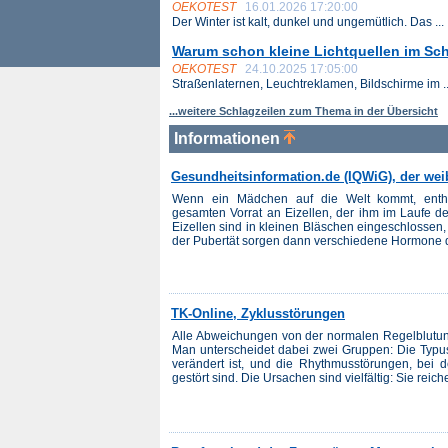
OEKOTEST
16.01.2026 17:20:00
Der Winter ist kalt, dunkel und ungemütlich. Das ...
Warum schon kleine Lichtquellen im Sc
OEKOTEST
24.10.2025 17:05:00
Straßenlaternen, Leuchtreklamen, Bildschirme im ..
...weitere Schlagzeilen zum Thema in der Übersicht
Informationen
Gesundheitsinformation.de (IQWiG), der wei
Wenn ein Mädchen auf die Welt kommt, enthal
gesamten Vorrat an Eizellen, der ihm im Laufe d
Eizellen sind in kleinen Bläschen eingeschlossen
der Pubertät sorgen dann verschiedene Hormone daf
TK-Online, Zyklusstörungen
Alle Abweichungen von der normalen Regelblutun
Man unterscheidet dabei zwei Gruppen: Die Typus
verändert ist, und die Rhythmusstörungen, bei 
gestört sind. Die Ursachen sind vielfältig: Sie rei