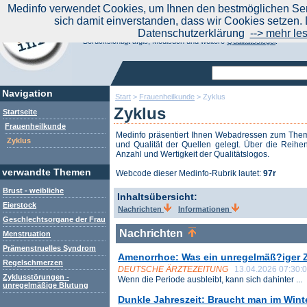
|
Medinfo verwendet Cookies, um Ihnen den bestmöglichen Serv
Aktuelle Nachrichten
Nachrichte
sich damit einverstanden, dass wir Cookies setzen. 
Suchen Sie noch oder Finden Sie schon?
Datenschutzerklärung
--> mehr le
Medinfo.de - Meta-Portal für Gesundheitsthemen
Berücksichtigt afgis, Medisuch und weitere
Qualitätssiegel
.
Navigation
Start
>
Frauenheilkunde
>
Zyklus
Zyklus
Startseite
Frauenheilkunde
Medinfo präsentiert Ihnen Webadressen zum Th
Zyklus
und Qualität der Quellen gelegt. Über die Reihen
Anzahl und Wertigkeit der Qualitätslogos.
verwandte Themen
Webcode dieser Medinfo-Rubrik lautet:
97r
Brust - weibliche
Inhaltsübersicht:
Eierstock
Nachrichten
Informationen
Geschlechtsorgane der Frau
Nachrichten
Menstruation
Prämenstruelles Syndrom
Amenorrhoe: Was ein unregelmäß?iger Z
Regelschmerzen
DEUTSCHE ÄRZTEZEITUNG
13.04.2026 07:30:
Zyklusstörungen -
Wenn die Periode ausbleibt, kann sich dahinter ...
unregelmäßige Blutung
Dunkle Jahreszeit: Braucht man im Wint