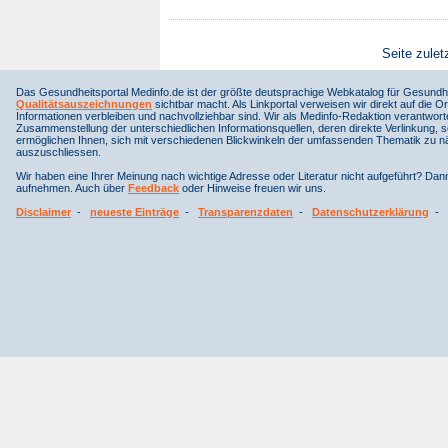
Seite zulet
Das Gesundheitsportal Medinfo.de ist der größte deutsprachige Webkatalog für Gesundhe
Qualitätsauszeichnungen
sichtbar macht. Als Linkportal verweisen wir direkt auf die Or
Informationen verbleiben und nachvollziehbar sind. Wir als Medinfo-Redaktion verantwort
Zusammenstellung der unterschiedlichen Informationsquellen, deren direkte Verlinkung, 
ermöglichen Ihnen, sich mit verschiedenen Blickwinkeln der umfassenden Thematik zu näh
auszuschliessen.
Wir haben eine Ihrer Meinung nach wichtige Adresse oder Literatur nicht aufgeführt? Da
aufnehmen. Auch über
Feedback
oder Hinweise freuen wir uns.
Disclaimer
-
neueste Einträge
-
Transparenzdaten
-
Datenschutzerklärung
-