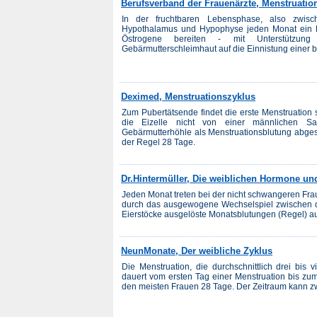
Berufsverband der Frauenärzte, Menstruatio
In der fruchtbaren Lebensphase, also zwi
Hypothalamus und Hypophyse jeden Monat ein Ei 
Östrogene bereiten - mit Unterstützun
Gebärmutterschleimhaut auf die Einnistung einer bef
Deximed, Menstruationszyklus
Zum Pubertätsende findet die erste Menstruation s
die Eizelle nicht von einer männlichen Sa
Gebärmutterhöhle als Menstruationsblutung abges
der Regel 28 Tage.
Dr.Hintermüller, Die weiblichen Hormone un
Jeden Monat treten bei der nicht schwangeren Frau
durch das ausgewogene Wechselspiel zwischen 
Eierstöcke ausgelöste Monatsblutungen (Regel) auf
NeunMonate, Der weibliche Zyklus
Die Menstruation, die durchschnittlich drei bis v
dauert vom ersten Tag einer Menstruation bis zum
den meisten Frauen 28 Tage. Der Zeitraum kann zw