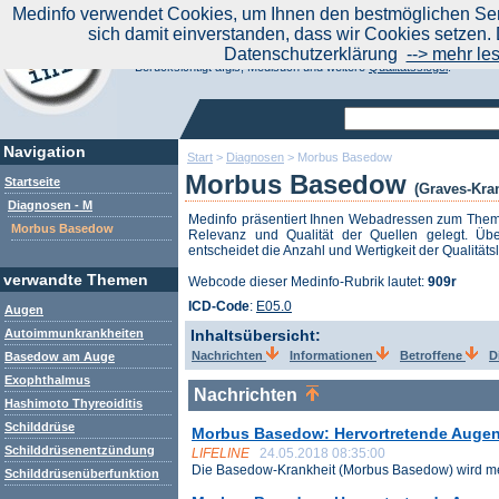
|
Medinfo verwendet Cookies, um Ihnen den bestmöglichen Serv
Aktuelle Nachrichten
Nachrichte
sich damit einverstanden, dass wir Cookies setzen. 
Suchen Sie noch oder Finden Sie schon?
Datenschutzerklärung
--> mehr le
Medinfo.de - Meta-Portal für Gesundheitsthemen
Berücksichtigt afgis, Medisuch und weitere
Qualitätssiegel
.
Navigation
Start
>
Diagnosen
>
Morbus Basedow
Morbus Basedow
Startseite
(Graves-Kra
Diagnosen - M
Medinfo präsentiert Ihnen Webadressen zum The
Morbus Basedow
Relevanz und Qualität der Quellen gelegt. Übe
entscheidet die Anzahl und Wertigkeit der Qualitäts
verwandte Themen
Webcode dieser Medinfo-Rubrik lautet:
909r
ICD-Code
:
E05.0
Augen
Autoimmunkrankheiten
Inhaltsübersicht:
Nachrichten
Informationen
Betroffene
D
Basedow am Auge
Exophthalmus
Nachrichten
Hashimoto Thyreoiditis
Schilddrüse
Morbus Basedow: Hervortretende Augen
Schilddrüsenentzündung
LIFELINE
24.05.2018 08:35:00
Die Basedow-Krankheit (Morbus Basedow) wird mei
Schilddrüsenüberfunktion