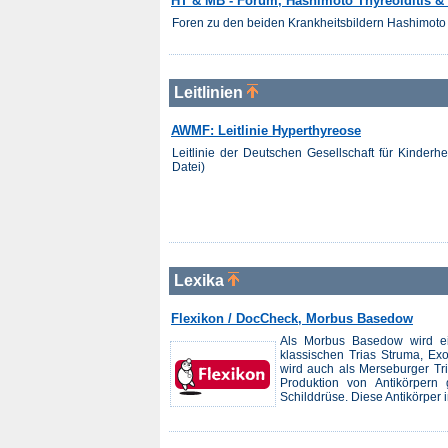
HT & MB - Forum, Hashimoto Thyreoiditis 
Foren zu den beiden Krankheitsbildern Hashimoto 
Leitlinien
AWMF: Leitlinie Hyperthyreose
Leitlinie der Deutschen Gesellschaft für Kinder
Datei)
Lexika
Flexikon / DocCheck, Morbus Basedow
Als Morbus Basedow wird ei
klassischen Trias Struma, Exo
wird auch als Merseburger Tr
Produktion von Antikörpern
Schilddrüse. Diese Antikörper im