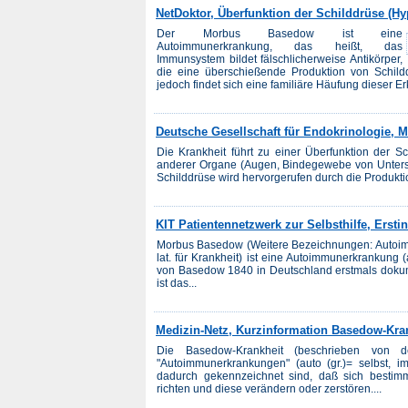
NetDoktor, Überfunktion der Schilddrüse (Hy
Der Morbus Basedow ist eine
Autoimmunerkrankung, das heißt, das
Immunsystem bildet fälschlicherweise Antikörper,
die eine überschießende Produktion von Schild
jedoch findet sich eine familiäre Häufung dieser Er
Deutsche Gesellschaft für Endokrinologie,
Die Krankheit führt zu einer Überfunktion der S
anderer Organe (Augen, Bindegewebe von Unters
Schilddrüse wird hervorgerufen durch die Produktio
KIT Patientennetzwerk zur Selbsthilfe, Ers
Morbus Basedow (Weitere Bezeichnungen: Autoim
lat. für Krankheit) ist eine Autoimmunerkrankung 
von Basedow 1840 in Deutschland erstmals doku
ist das...
Medizin-Netz, Kurzinformation Basedow-Kra
Die Basedow-Krankheit (beschrieben von
"Autoimmunerkrankungen" (auto (gr.)= selbst, im
dadurch gekennzeichnet sind, daß sich bestim
richten und diese verändern oder zerstören....