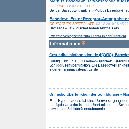
Morbus Basedow: Hervortretende Augen
LIFELINE
06.02.2017 09:35:00
Bei der Basedow-Krankheit (Morbus Basedow) liegt
Basedow: Erster Rezeptor-Antagonist en
DEUTSCHES ÄRZTEBLATT
03.12.2010 16:45:00
Bethesda – US-Forscher haben erstmals ein ...
...weitere Schlagzeilen zum Thema in der Übersicht
Informationen
Gesundheitsinformation.de (IQWiG), Basedo
Häufig ist die Basedow-Krankheit (Morb
Schilddrüsenüberfunktion. Die Basedow-Krankheit 
eigenen Immunsystems: Es stellt...
Onmeda, Überfunktion der Schilddrüse - M
Eine Hyperthyreose ist eine Überversorgung des
häufigste Ursache ist eine Überfunktion der Sch
sowie eine Schilddrüsenautonomie...