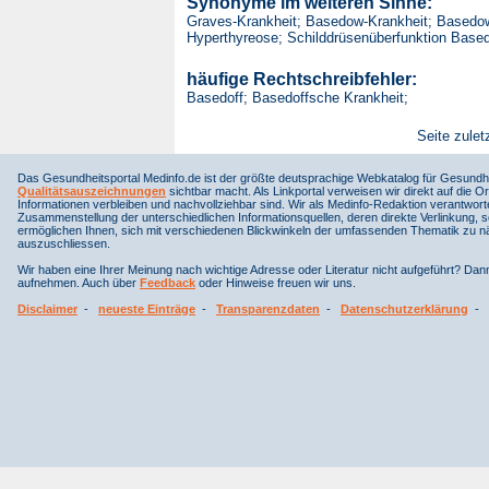
Synonyme im weiteren Sinne:
Graves-Krankheit; Basedow-Krankheit; Based
Hyperthyreose; Schilddrüsenüberfunktion Base
häufige Rechtschreibfehler:
Basedoff; Basedoffsche Krankheit;
Seite zulet
Das Gesundheitsportal Medinfo.de ist der größte deutsprachige Webkatalog für Gesundhe
Qualitätsauszeichnungen
sichtbar macht. Als Linkportal verweisen wir direkt auf die Or
Informationen verbleiben und nachvollziehbar sind. Wir als Medinfo-Redaktion verantwort
Zusammenstellung der unterschiedlichen Informationsquellen, deren direkte Verlinkung, 
ermöglichen Ihnen, sich mit verschiedenen Blickwinkeln der umfassenden Thematik zu näh
auszuschliessen.
Wir haben eine Ihrer Meinung nach wichtige Adresse oder Literatur nicht aufgeführt? Da
aufnehmen. Auch über
Feedback
oder Hinweise freuen wir uns.
Disclaimer
-
neueste Einträge
-
Transparenzdaten
-
Datenschutzerklärung
-