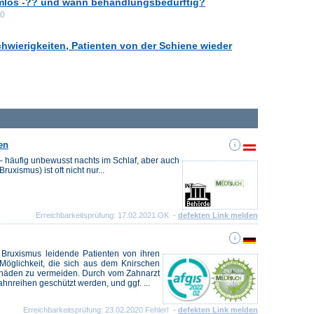
rmlos -?? und wann behandlungsbedürftig?
00
wierigkeiten, Patienten von der Schiene wieder
en
– häufig unbewusst nachts im Schlaf, aber auch
ismus) ist oft nicht nur...
Erreichbarkeitsprüfung: 17.02.2021 OK -
defekten Link melden
r Bruxismus leidende Patienten von ihren
 Möglichkeit, die sich aus dem Knirschen
häden zu vermeiden. Durch vom Zahnarzt
ahnreihen geschützt werden, und ggf. ...
Erreichbarkeitsprüfung: 23.02.2020 Fehler! -
defekten Link melden