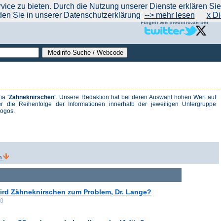
|
|
|
|
ce zu bieten. Durch die Nutzung unserer Dienste erklären Sie s
ntrend
werben auf Medinfo
Anbieter hinzufügen (Gratis!)
über Medinfo
Feedback
den Sie in unserer Datenschutzerklärung
--> mehr lesen
x Di
ema
'Zähneknirschen'
. Unsere Redaktion hat bei deren Auswahl hohen Wert auf
r die Reihenfolge der Informationen innerhalb der jeweiligen Untergruppe
logos.
en
ird Zähneknirschen zum Problem, Dr. Lange?
00