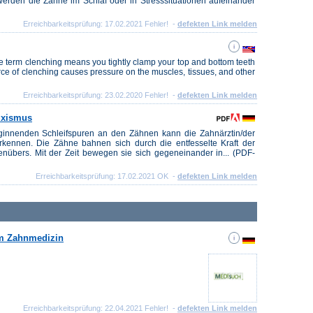
rden die Zähne im Schlaf oder in Stresssituationen aufeinander
Erreichbarkeitsprüfung: 17.02.2021 Fehler! -
defekten Link melden
he term clenching means you tightly clamp your top and bottom teeth
force of clenching causes pressure on the muscles, tissues, and other
Erreichbarkeitsprüfung: 23.02.2020 Fehler! -
defekten Link melden
ruxismus
innenden Schleifspuren an den Zähnen kann die Zahnärztin/der
rkennen. Die Zähne bahnen sich durch die entfesselte Kraft der
übers. Mit der Zeit bewegen sie sich gegeneinander in... (PDF-
Erreichbarkeitsprüfung: 17.02.2021 OK -
defekten Link melden
um Zahnmedizin
Erreichbarkeitsprüfung: 22.04.2021 Fehler! -
defekten Link melden