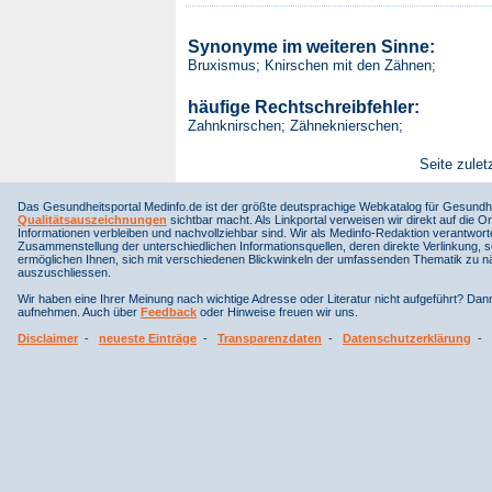
Synonyme im weiteren Sinne:
Bruxismus; Knirschen mit den Zähnen;
häufige Rechtschreibfehler:
Zahnknirschen; Zähneknierschen;
Seite zulet
Das Gesundheitsportal Medinfo.de ist der größte deutsprachige Webkatalog für Gesundhe
Qualitätsauszeichnungen
sichtbar macht. Als Linkportal verweisen wir direkt auf die Or
Informationen verbleiben und nachvollziehbar sind. Wir als Medinfo-Redaktion verantwort
Zusammenstellung der unterschiedlichen Informationsquellen, deren direkte Verlinkung, 
ermöglichen Ihnen, sich mit verschiedenen Blickwinkeln der umfassenden Thematik zu näh
auszuschliessen.
Wir haben eine Ihrer Meinung nach wichtige Adresse oder Literatur nicht aufgeführt? Da
aufnehmen. Auch über
Feedback
oder Hinweise freuen wir uns.
Disclaimer
-
neueste Einträge
-
Transparenzdaten
-
Datenschutzerklärung
-