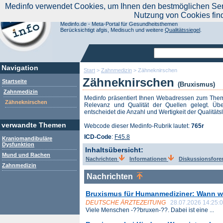
|
Medinfo verwendet Cookies, um Ihnen den bestmöglichen Servi
Aktuelle Nachrichten
Nachrichte
Nutzung von Cookies fin
Suchen Sie noch oder Finden Sie schon?
Medinfo.de - Meta-Portal für Gesundheitsthemen
Berücksichtigt afgis, Medisuch und weitere
Qualitätssiegel
.
Navigation
Start
>
Zahnmedizin
>
Zähneknirschen
Zähneknirschen
Startseite
(Bruxismus)
Zahnmedizin
Medinfo präsentiert Ihnen Webadressen zum Th
Zähneknirschen
Relevanz und Qualität der Quellen gelegt. Übe
entscheidet die Anzahl und Wertigkeit der Qualitäts
verwandte Themen
Webcode dieser Medinfo-Rubrik lautet:
765r
ICD-Code
:
F45.8
Kraniomandibuläre
Dysfunktion
Inhaltsübersicht:
Mund und Rachen
Nachrichten
Informationen
Diskussionsfor
Zahnmedizin
Nachrichten
Bruxismus für Humanmediziner: Wann w
DEUTSCHE ÄRZTEZEITUNG
28.07.2026 14:25:
Viele Menschen -??bruxen-??. Dabei ist eine ...