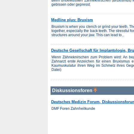
Beim unbewussten Zähneknirschen (Bruxismus) we
gebissen oder gepresst.
Medline plus: Bruxism
Bruxism is when you clench or grind your teeth. T
together, especially the back teeth. The stressful 
structures around your jaw. This can lead to...
Deutsche Gesellschaft für Implantologie, B
Wenn Zähneknirschen zum Problem wird: An beg
Zahnarzt erste Anzeichen für einen Bruxismus e
Kaumuskulatur ihren Weg im Schmelz ihres Gegen
Datei)
Diskussionsforen
Deutsches Medizin Forum, Diskussionsfor
DMF Foren Zahnheilkunde