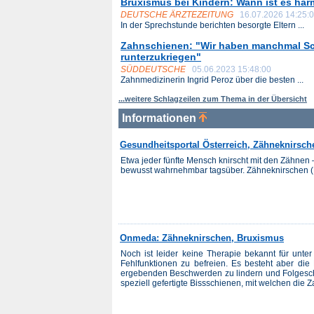
Bruxismus bei Kindern: Wann ist es ha
DEUTSCHE ÄRZTEZEITUNG
16.07.2026 14:25:
In der Sprechstunde berichten besorgte Eltern ...
Zahnschienen: "Wir haben manchmal Sch
runterzukriegen"
SÜDDEUTSCHE
05.06.2023 15:48:00
Zahnmedizinerin Ingrid Peroz über die besten ...
...weitere Schlagzeilen zum Thema in der Übersicht
Informationen
Gesundheitsportal Österreich, Zähneknirsch
Etwa jeder fünfte Mensch knirscht mit den Zähnen 
bewusst wahrnehmbar tagsüber. Zähneknirschen (Brux
Onmeda: Zähneknirschen, Bruxismus
Noch ist leider keine Therapie bekannt für unte
Fehlfunktionen zu befreien. Es besteht aber die
ergebenden Beschwerden zu lindern und Folgesc
speziell gefertigte Bissschienen, mit welchen die Z