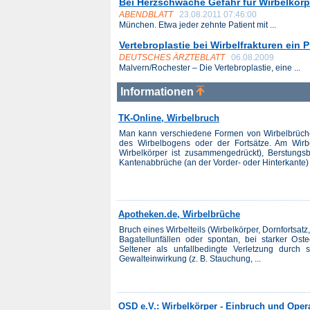
Bei Herzschwäche Gefahr für Wirbelkör
ABENDBLATT
23.08.2011 07:46:00
München. Etwa jeder zehnte Patient mit ...
Vertebroplastie bei Wirbelfrakturen ein 
DEUTSCHES ÄRZTEBLATT
06.08.2009
Malvern/Rochester – Die Vertebroplastie, eine ...
Informationen
TK-Online, Wirbelbruch
Man kann verschiedene Formen von Wirbelbrüche
des Wirbelbogens oder der Fortsätze. Am Wir
Wirbelkörper ist zusammengedrückt), Berstungsb
Kantenabbrüche (an der Vorder- oder Hinterkante) 
Apotheken.de, Wirbelbrüche
Bruch eines Wirbelteils (Wirbelkörper, Dornfortsatz
Bagatellunfällen oder spontan, bei starker Ost
Seltener als unfallbedingte Verletzung durch st
Gewalteinwirkung (z. B. Stauchung, ...
OSD e.V.: Wirbelkörper - Einbruch und Oper