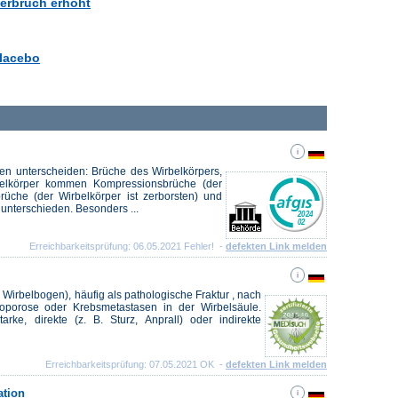
perbruch erhöht
Placebo
n unterscheiden: Brüche des Wirbelkörpers,
belkörper kommen Kompressionsbrüche (der
rüche (der Wirbelkörper ist zerborsten) und
unterschieden. Besonders ...
Erreichbarkeitsprüfung: 06.05.2021 Fehler! -
defekten Link melden
, Wirbelbogen), häufig als pathologische Fraktur , nach
eoporose oder Krebsmetastasen in der Wirbelsäule.
arke, direkte (z. B. Sturz, Anprall) oder indirekte
Erreichbarkeitsprüfung: 07.05.2021 OK -
defekten Link melden
ation