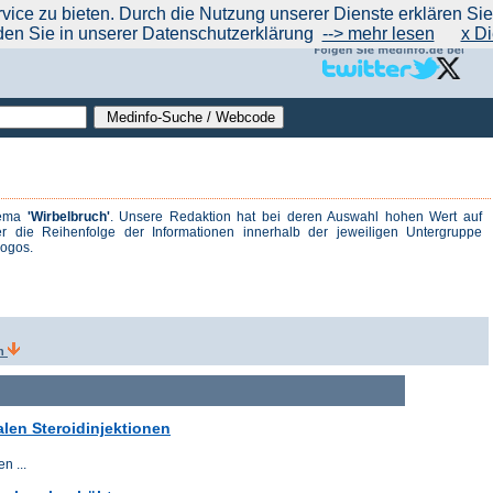
|
|
|
|
ce zu bieten. Durch die Nutzung unserer Dienste erklären Sie s
ntrend
werben auf Medinfo
Anbieter hinzufügen (Gratis!)
über Medinfo
Feedback
den Sie in unserer Datenschutzerklärung
--> mehr lesen
x Di
hema
'Wirbelbruch'
. Unsere Redaktion hat bei deren Auswahl hohen Wert auf
r die Reihenfolge der Informationen innerhalb der jeweiligen Untergruppe
logos.
en
len Steroidinjektionen
n ...