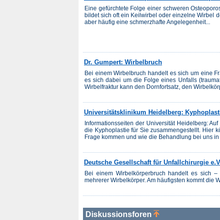
Eine gefürchtete Folge einer schweren Osteoporos
bildet sich oft ein Keilwirbel oder einzelne Wirbe
aber häufig eine schmerzhafte Angelegenheit...
Dr. Gumpert: Wirbelbruch
Bei einem Wirbelbruch handelt es sich um eine Fra
es sich dabei um die Folge eines Unfalls (trauma
Wirbelfraktur kann den Dornfortsatz, den Wirbelkör
Universitätsklinikum Heidelberg: Kyphoplast
Informationsseiten der Universität Heidelberg: Au
die Kyphoplastie für Sie zusammengestellt. Hier kö
Frage kommen und wie die Behandlung bei uns in He
Deutsche Gesellschaft für Unfallchirurgie e.
Bei einem Wirbelkörperbruch handelt es sich
mehrerer Wirbelkörper. Am häufigsten kommt die Wir
Diskussionsforen