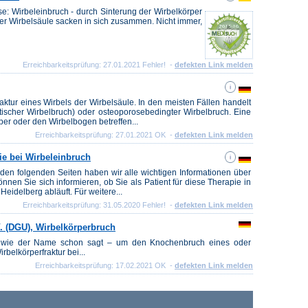
e: Wirbeleinbruch - durch Sinterung der Wirbelkörper
l der Wirbelsäule sacken in sich zusammen. Nicht immer,
Erreichbarkeitsprüfung: 27.01.2021 Fehler! -
defekten Link melden
ktur eines Wirbels der Wirbelsäule. In den meisten Fällen handelt
tischer Wirbelbruch) oder osteoporosebedingter Wirbelbruch. Eine
per oder den Wirbelbogen betreffen...
Erreichbarkeitsprüfung: 27.01.2021 OK -
defekten Link melden
ie bei Wirbeleinbruch
f den folgenden Seiten haben wir alle wichtigen Informationen über
nnen Sie sich informieren, ob Sie als Patient für diese Therapie in
idelberg abläuft. Für weitere...
Erreichbarkeitsprüfung: 31.05.2020 Fehler! -
defekten Link melden
V. (DGU), Wirbelkörperbruch
 – wie der Name schon sagt – um den Knochenbruch eines oder
belkörperfraktur bei...
Erreichbarkeitsprüfung: 17.02.2021 OK -
defekten Link melden