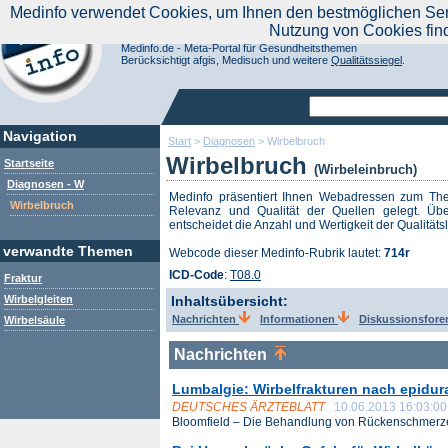
|
Medinfo verwendet Cookies, um Ihnen den bestmöglichen Servi
Aktuelle Nachrichten
Nachrichte
Nutzung von Cookies fin
Suchen Sie noch oder Finden Sie schon?
Medinfo.de - Meta-Portal für Gesundheitsthemen
Berücksichtigt afgis, Medisuch und weitere
Qualitätssiegel
.
Navigation
Start
>
Diagnosen
>
Wirbelbruch
Wirbelbruch
Startseite
(Wirbeleinbruch)
Diagnosen - W
Medinfo präsentiert Ihnen Webadressen zum T
Wirbelbruch
Relevanz und Qualität der Quellen gelegt. Übe
entscheidet die Anzahl und Wertigkeit der Qualitäts
verwandte Themen
Webcode dieser Medinfo-Rubrik lautet:
714r
ICD-Code
:
T08.0
Fraktur
Wirbelgleiten
Inhaltsübersicht:
Nachrichten
Informationen
Diskussionsfor
Wirbelsäule
Nachrichten
Lumbalgie: Wirbelfrakturen nach epidura
DEUTSCHES ÄRZTEBLATT
10.06.2013 16:03:00
Bloomfield – Die Behandlung von Rückenschmerze