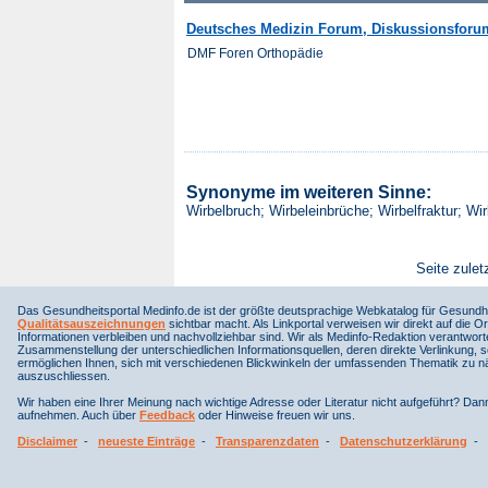
Deutsches Medizin Forum, Diskussionsforu
DMF Foren Orthopädie
Synonyme im weiteren Sinne:
Wirbelbruch; Wirbeleinbrüche; Wirbelfraktur; Wir
Seite zulet
Das Gesundheitsportal Medinfo.de ist der größte deutsprachige Webkatalog für Gesundhe
Qualitätsauszeichnungen
sichtbar macht. Als Linkportal verweisen wir direkt auf die Or
Informationen verbleiben und nachvollziehbar sind. Wir als Medinfo-Redaktion verantwort
Zusammenstellung der unterschiedlichen Informationsquellen, deren direkte Verlinkung, 
ermöglichen Ihnen, sich mit verschiedenen Blickwinkeln der umfassenden Thematik zu näh
auszuschliessen.
Wir haben eine Ihrer Meinung nach wichtige Adresse oder Literatur nicht aufgeführt? Da
aufnehmen. Auch über
Feedback
oder Hinweise freuen wir uns.
Disclaimer
-
neueste Einträge
-
Transparenzdaten
-
Datenschutzerklärung
-