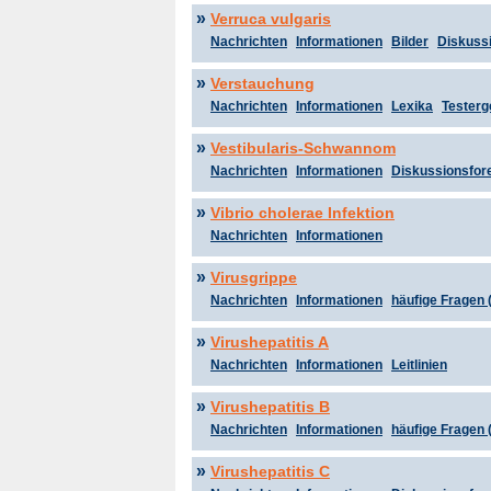
»
Verruca vulgaris
Nachrichten
Informationen
Bilder
Diskuss
»
Verstauchung
Nachrichten
Informationen
Lexika
Testerg
»
Vestibularis-Schwannom
Nachrichten
Informationen
Diskussionsfor
»
Vibrio cholerae Infektion
Nachrichten
Informationen
»
Virusgrippe
Nachrichten
Informationen
häufige Fragen 
»
Virushepatitis A
Nachrichten
Informationen
Leitlinien
»
Virushepatitis B
Nachrichten
Informationen
häufige Fragen 
»
Virushepatitis C