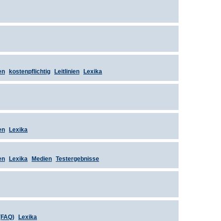
en
kostenpflichtig
Leitlinien
Lexika
en
Lexika
en
Lexika
Medien
Testergebnisse
(FAQ)
Lexika