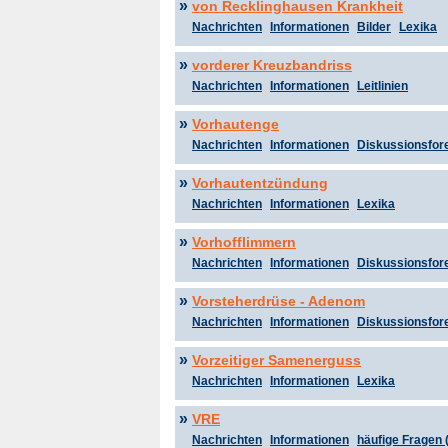
»
von Recklinghausen Krankheit
Nachrichten
Informationen
Bilder
Lexika
»
vorderer Kreuzbandriss
Nachrichten
Informationen
Leitlinien
»
Vorhautenge
Nachrichten
Informationen
Diskussionsfor
»
Vorhautentzündung
Nachrichten
Informationen
Lexika
»
Vorhofflimmern
Nachrichten
Informationen
Diskussionsfor
»
Vorsteherdrüse - Adenom
Nachrichten
Informationen
Diskussionsfor
»
Vorzeitiger Samenerguss
Nachrichten
Informationen
Lexika
»
VRE
Nachrichten
Informationen
häufige Fragen 