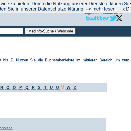
|
|
|
|
ce zu bieten. Durch die Nutzung unserer Dienste erklären Sie s
ntrend
werben auf Medinfo
Anbieter hinzufügen (Gratis!)
über Medinfo
Feedback
den Sie in unserer Datenschutzerklärung
--> mehr lesen
x Di
 bis Z. Nutzen Sie die Buchstabenleiste im mittleren Bereich um zum
V
N
O
Ö
P
Q
R
S
T
U
Ü
W
Z
ebnisse