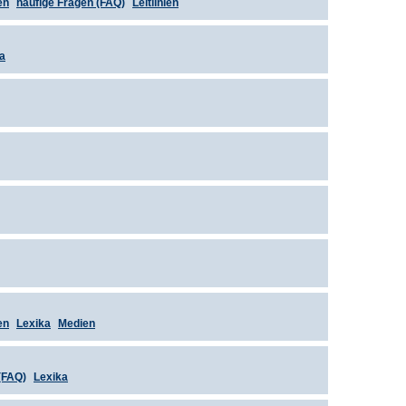
en
häufige Fragen (FAQ)
Leitlinien
a
en
Lexika
Medien
(FAQ)
Lexika