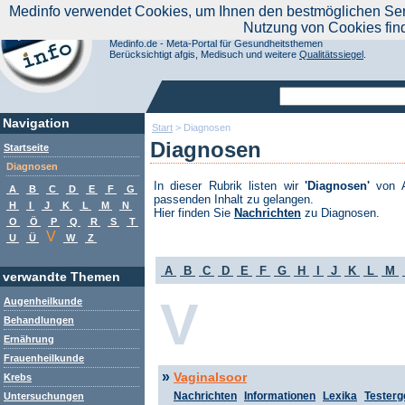
|
Medinfo verwendet Cookies, um Ihnen den bestmöglichen Servi
Aktuelle Nachrichten
Nachrichte
Nutzung von Cookies fin
Suchen Sie noch oder Finden Sie schon?
Medinfo.de - Meta-Portal für Gesundheitsthemen
Berücksichtigt afgis, Medisuch und weitere
Qualitätssiegel
.
Navigation
Start
>
Diagnosen
Diagnosen
Startseite
Diagnosen
In dieser Rubrik listen wir
'Diagnosen'
von A
A
B
C
D
E
F
G
passenden Inhalt zu gelangen.
H
I
J
K
L
M
N
Hier finden Sie
Nachrichten
zu Diagnosen.
O
Ö
P
Q
R
S
T
V
U
Ü
W
Z
A
B
C
D
E
F
G
H
I
J
K
L
M
verwandte Themen
V
Augenheilkunde
Behandlungen
Ernährung
Frauenheilkunde
»
Vaginalsoor
Krebs
Nachrichten
Informationen
Lexika
Testerg
Untersuchungen