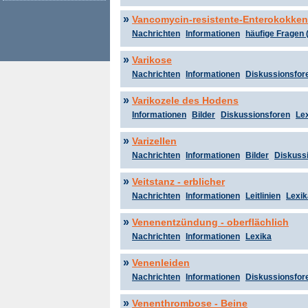
»
Vancomycin-resistente-Enterokokken
Nachrichten
Informationen
häufige Fragen 
»
Varikose
Nachrichten
Informationen
Diskussionsfor
»
Varikozele des Hodens
Informationen
Bilder
Diskussionsforen
Le
»
Varizellen
Nachrichten
Informationen
Bilder
Diskuss
»
Veitstanz - erblicher
Nachrichten
Informationen
Leitlinien
Lexik
»
Venenentzündung - oberflächlich
Nachrichten
Informationen
Lexika
»
Venenleiden
Nachrichten
Informationen
Diskussionsfor
»
Venenthrombose - Beine