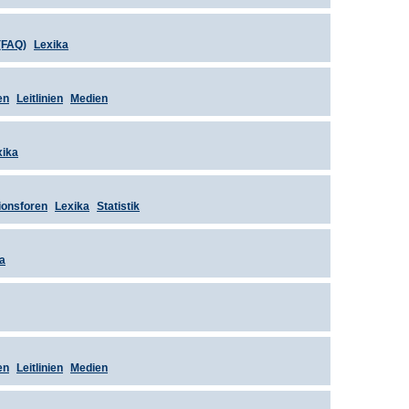
(FAQ)
Lexika
en
Leitlinien
Medien
xika
ionsforen
Lexika
Statistik
a
en
Leitlinien
Medien