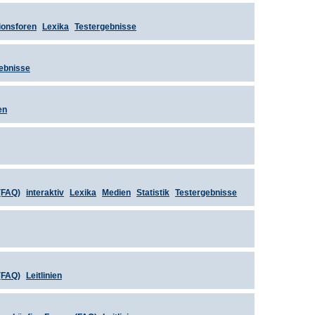
ionsforen
Lexika
Testergebnisse
ebnisse
en
(FAQ)
interaktiv
Lexika
Medien
Statistik
Testergebnisse
(FAQ)
Leitlinien