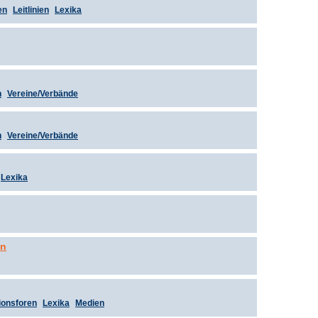
en
Leitlinien
Lexika
n
Vereine/Verbände
n
Vereine/Verbände
Lexika
en
ionsforen
Lexika
Medien