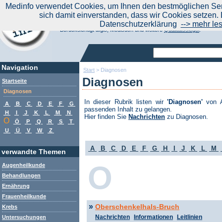
|
Medinfo verwendet Cookies, um Ihnen den bestmöglichen Serv
Aktuelle Nachrichten
Nachrichte
sich damit einverstanden, dass wir Cookies setzen. 
Suchen Sie noch oder Finden Sie schon?
Datenschutzerklärung
--> mehr le
Medinfo.de - Meta-Portal für Gesundheitsthemen
Berücksichtigt afgis, Medisuch und weitere
Qualitätssiegel
.
Navigation
Start
>
Diagnosen
Diagnosen
Startseite
Diagnosen
In dieser Rubrik listen wir
'Diagnosen'
von A
A
B
C
D
E
F
G
passenden Inhalt zu gelangen.
H
I
J
K
L
M
N
Hier finden Sie
Nachrichten
zu Diagnosen.
O
Ö
P
Q
R
S
T
U
Ü
V
W
Z
A
B
C
D
E
F
G
H
I
J
K
L
M
verwandte Themen
O
Augenheilkunde
Behandlungen
Ernährung
Frauenheilkunde
»
Oberschenkelhals-Bruch
Krebs
Nachrichten
Informationen
Leitlinien
Untersuchungen