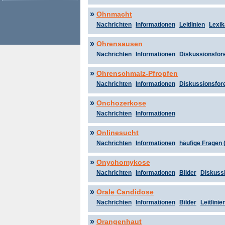
»
Ohnmacht
Nachrichten
Informationen
Leitlinien
Lexik
»
Ohrensausen
Nachrichten
Informationen
Diskussionsfor
»
Ohrenschmalz-Pfropfen
Nachrichten
Informationen
Diskussionsfor
»
Onchozerkose
Nachrichten
Informationen
»
Onlinesucht
Nachrichten
Informationen
häufige Fragen 
»
Onychomykose
Nachrichten
Informationen
Bilder
Diskuss
»
Orale Candidose
Nachrichten
Informationen
Bilder
Leitlinie
»
Orangenhaut