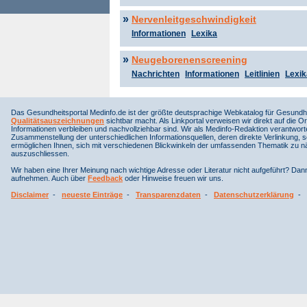
»
Nervenleitgeschwindigkeit
Informationen
Lexika
»
Neugeborenenscreening
Nachrichten
Informationen
Leitlinien
Lexik
Das Gesundheitsportal Medinfo.de ist der größte deutsprachige Webkatalog für Gesundhe
Qualitätsauszeichnungen
sichtbar macht. Als Linkportal verweisen wir direkt auf die Or
Informationen verbleiben und nachvollziehbar sind. Wir als Medinfo-Redaktion verantwort
Zusammenstellung der unterschiedlichen Informationsquellen, deren direkte Verlinkung, 
ermöglichen Ihnen, sich mit verschiedenen Blickwinkeln der umfassenden Thematik zu näh
auszuschliessen.
Wir haben eine Ihrer Meinung nach wichtige Adresse oder Literatur nicht aufgeführt? Da
aufnehmen. Auch über
Feedback
oder Hinweise freuen wir uns.
Disclaimer
-
neueste Einträge
-
Transparenzdaten
-
Datenschutzerklärung
-