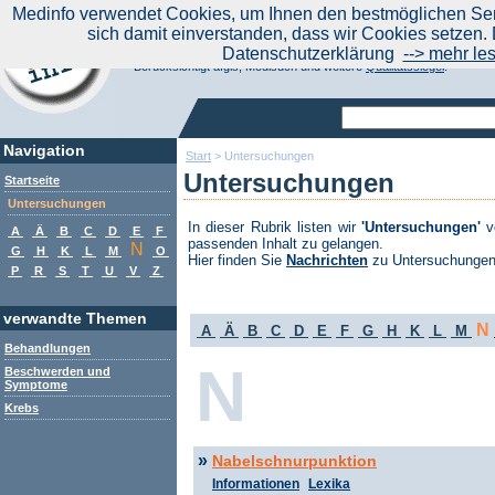
|
Medinfo verwendet Cookies, um Ihnen den bestmöglichen Serv
Aktuelle Nachrichten
Nachrichte
sich damit einverstanden, dass wir Cookies setzen. 
Suchen Sie noch oder Finden Sie schon?
Datenschutzerklärung
--> mehr le
Medinfo.de - Meta-Portal für Gesundheitsthemen
Berücksichtigt afgis, Medisuch und weitere
Qualitätssiegel
.
Navigation
Start
>
Untersuchungen
Untersuchungen
Startseite
Untersuchungen
In dieser Rubrik listen wir
'Untersuchungen'
vo
A
Ä
B
C
D
E
F
passenden Inhalt zu gelangen.
N
G
H
K
L
M
O
Hier finden Sie
Nachrichten
zu Untersuchungen
P
R
S
T
U
V
Z
verwandte Themen
N
A
Ä
B
C
D
E
F
G
H
K
L
M
Behandlungen
N
Beschwerden und
Symptome
Krebs
»
Nabelschnurpunktion
Informationen
Lexika