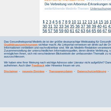
Die Verbreitung von Arbovirus-Erkrankungen ni
weiterführende Medinfo-Themen:
Untersuchung
1
2
3
4
5
6
7
8
9
10
11
12
13
14
15
16
30
31
32
33
34
35
36
37
38
39
40
41
4
56
57
58
59
60
61
62
63
64
65
66
67
6
Das Gesundheitsportal Medinfo.de ist der größte deutsprachige Webkatalog für Gesundhe
Qualitätsauszeichnungen
sichtbar macht. Als Linkportal verweisen wir direkt auf die Or
Informationen verbleiben und nachvollziehbar sind. Wir als Medinfo-Redaktion verantwort
Zusammenstellung der unterschiedlichen Informationsquellen, deren direkte Verlinkung, 
ermöglichen Ihnen, sich mit verschiedenen Blickwinkeln der umfassenden Thematik zu näh
auszuschliessen.
Wir haben eine Ihrer Meinung nach wichtige Adresse oder Literatur nicht aufgeführt? Da
aufnehmen. Auch über
Feedback
oder Hinweise freuen wir uns.
Disclaimer
-
neueste Einträge
-
Transparenzdaten
-
Datenschutzerklärung
-