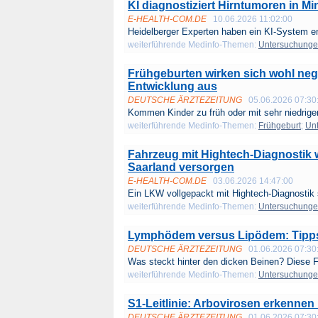
KI diagnostiziert Hirntumoren in M
E-HEALTH-COM.DE
10.06.2026 11:02:00
Heidelberger Experten haben ein KI-System en
weiterführende Medinfo-Themen:
Untersuchung
Frühgeburten wirken sich wohl nega
Entwicklung aus
DEUTSCHE ÄRZTEZEITUNG
05.06.2026 07:30
Kommen Kinder zu früh oder mit sehr niedrig
weiterführende Medinfo-Themen:
Frühgeburt
;
Un
Fahrzeug mit Hightech-Diagnostik w
Saarland versorgen
E-HEALTH-COM.DE
03.06.2026 14:47:00
Ein LKW vollgepackt mit Hightech-Diagnostik s
weiterführende Medinfo-Themen:
Untersuchung
Lymphödem versus Lipödem: Tipps 
DEUTSCHE ÄRZTEZEITUNG
01.06.2026 07:30
Was steckt hinter den dicken Beinen? Diese Fr
weiterführende Medinfo-Themen:
Untersuchung
S1-Leitlinie: Arbovirosen erkennen
DEUTSCHE ÄRZTEZEITUNG
01.06.2026 07:30