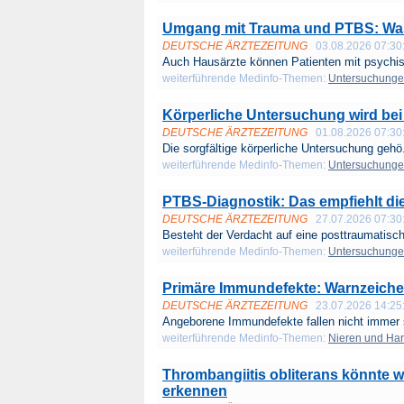
Umgang mit Trauma und PTBS: Was 
DEUTSCHE ÄRZTEZEITUNG
03.08.2026 07:30
Auch Hausärzte können Patienten mit psychis
weiterführende Medinfo-Themen:
Untersuchung
Körperliche Untersuchung wird bei
DEUTSCHE ÄRZTEZEITUNG
01.08.2026 07:30
Die sorgfältige körperliche Untersuchung gehö.
weiterführende Medinfo-Themen:
Untersuchung
PTBS-Diagnostik: Das empfiehlt die
DEUTSCHE ÄRZTEZEITUNG
27.07.2026 07:30
Besteht der Verdacht auf eine posttraumatisch
weiterführende Medinfo-Themen:
Untersuchung
Primäre Immundefekte: Warnzeiche
DEUTSCHE ÄRZTEZEITUNG
23.07.2026 14:25
Angeborene Immundefekte fallen nicht immer 
weiterführende Medinfo-Themen:
Nieren und Ha
Thrombangiitis obliterans könnte w
erkennen