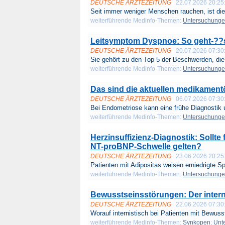
DEUTSCHE ÄRZTEZEITUNG
22.07.2026 20:25
Seit immer weniger Menschen rauchen, ist die
weiterführende Medinfo-Themen:
Untersuchung
Leitsymptom Dyspnoe: So geht-??s
DEUTSCHE ÄRZTEZEITUNG
20.07.2026 07:30
Sie gehört zu den Top 5 der Beschwerden, die 
weiterführende Medinfo-Themen:
Untersuchung
Das sind die aktuellen medikamen
DEUTSCHE ÄRZTEZEITUNG
06.07.2026 07:30
Bei Endometriose kann eine frühe Diagnostik 
weiterführende Medinfo-Themen:
Untersuchung
Herzinsuffizienz-Diagnostik: Sollte
NT-proBNP-Schwelle gelten?
DEUTSCHE ÄRZTEZEITUNG
23.06.2026 20:25
Patienten mit Adipositas weisen erniedrigte Sp
weiterführende Medinfo-Themen:
Untersuchung
Bewusstseinsstörungen: Der intern
DEUTSCHE ÄRZTEZEITUNG
22.06.2026 07:30
Worauf internistisch bei Patienten mit Bewusst
weiterführende Medinfo-Themen:
Synkopen
;
Unt