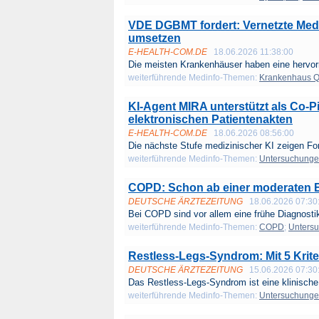
VDE DGBMT fordert: Vernetzte Medi
umsetzen
E-HEALTH-COM.DE
18.06.2026 11:38:00
Die meisten Krankenhäuser haben eine hervor
weiterführende Medinfo-Themen:
Krankenhaus 
KI-Agent MIRA unterstützt als Co-Pi
elektronischen Patientenakten
E-HEALTH-COM.DE
18.06.2026 08:56:00
Die nächste Stufe medizinischer KI zeigen Fo
weiterführende Medinfo-Themen:
Untersuchung
COPD: Schon ab einer moderaten E
DEUTSCHE ÄRZTEZEITUNG
18.06.2026 07:30
Bei COPD sind vor allem eine frühe Diagnostik
weiterführende Medinfo-Themen:
COPD
;
Unters
Restless-Legs-Syndrom: Mit 5 Krite
DEUTSCHE ÄRZTEZEITUNG
15.06.2026 07:30
Das Restless-Legs-Syndrom ist eine klinische
weiterführende Medinfo-Themen:
Untersuchung