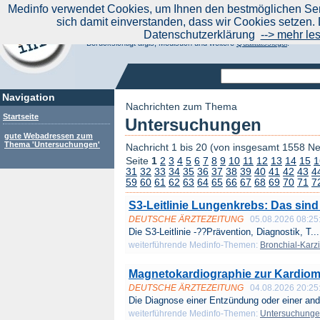
|
Medinfo verwendet Cookies, um Ihnen den bestmöglichen Serv
Aktuelle Nachrichten
Nachrichte
sich damit einverstanden, dass wir Cookies setzen. 
Suchen Sie noch oder Finden Sie schon?
Datenschutzerklärung
--> mehr le
Medinfo.de - Meta-Portal für Gesundheitsthemen
Berücksichtigt afgis, Medisuch und weitere
Qualitätssiegel
.
Navigation
Nachrichten zum Thema
Startseite
Untersuchungen
gute Webadressen zum
Thema 'Untersuchungen'
Nachricht 1 bis 20 (von insgesamt 1558 N
Seite
1
2
3
4
5
6
7
8
9
10
11
12
13
14
15
1
31
32
33
34
35
36
37
38
39
40
41
42
43
4
59
60
61
62
63
64
65
66
67
68
69
70
71
7
S3-Leitlinie Lungenkrebs: Das sin
DEUTSCHE ÄRZTEZEITUNG
05.08.2026 08:25
Die S3-Leitlinie -??Prävention, Diagnostik, T...
weiterführende Medinfo-Themen:
Bronchial-Karz
Magnetokardiographie zur Kardiom
DEUTSCHE ÄRZTEZEITUNG
04.08.2026 20:25
Die Diagnose einer Entzündung oder einer and
weiterführende Medinfo-Themen:
Untersuchung