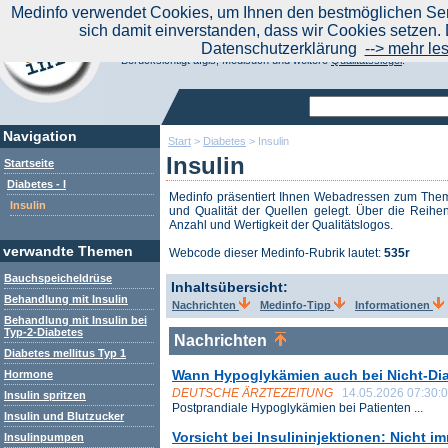
|
Medinfo verwendet Cookies, um Ihnen den bestmöglichen Serv
Aktuelle Nachrichten
Nachrichte
sich damit einverstanden, dass wir Cookies setzen. 
Suchen Sie noch oder Finden Sie schon?
Datenschutzerklärung
--> mehr le
Medinfo.de - Meta-Portal für Gesundheitsthemen
Berücksichtigt afgis, Medisuch und weitere
Qualitätssiegel
.
Navigation
Start
>
Diabetes
>
Insulin
Insulin
Startseite
Diabetes - I
Medinfo präsentiert Ihnen Webadressen zum Th
Insulin
und Qualität der Quellen gelegt. Über die Reihen
Anzahl und Wertigkeit der Qualitätslogos.
verwandte Themen
Webcode dieser Medinfo-Rubrik lautet:
535r
Bauchspeicheldrüse
Inhaltsübersicht:
Behandlung mit Insulin
Nachrichten
Medinfo-Tipp
Informationen
Behandlung mit Insulin bei
Typ-2-Diabetes
Nachrichten
Diabetes mellitus Typ 1
Wann Hypoglykämien auch bei Nicht-Diab
Hormone
DEUTSCHE ÄRZTEZEITUNG
14.05.2026 07:30:
Insulin spritzen
Postprandiale Hypoglykämien bei Patienten ...
Insulin und Blutzucker
Vorsicht bei Insulininjektionen: Nicht i
Insulinpumpen