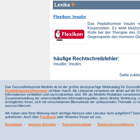
Lexika
Flexikon: Insulin
Das Peptidhormon Insulin r
Körperzellen. Es wirkt blutz
Rolle bei der Therapie des Dia
Gegenspieler des Hormons Glu
häufige Rechtschreibfehler:
Insullin; Insolin;
Seite zulet
Das Gesundheitsportal Medinfo.de ist der größte deutsprachige Webkatalog für Gesundhe
Qualitätsauszeichnungen
sichtbar macht. Als Linkportal verweisen wir direkt auf die Or
Informationen verbleiben und nachvollziehbar sind. Wir als Medinfo-Redaktion verantwort
Zusammenstellung der unterschiedlichen Informationsquellen, deren direkte Verlinkung, 
ermöglichen Ihnen, sich mit verschiedenen Blickwinkeln der umfassenden Thematik zu näh
auszuschliessen.
Wir haben eine Ihrer Meinung nach wichtige Adresse oder Literatur nicht aufgeführt? Da
aufnehmen. Auch über
Feedback
oder Hinweise freuen wir uns.
Disclaimer
-
neueste Einträge
-
Transparenzdaten
-
Datenschutzerklärung
-