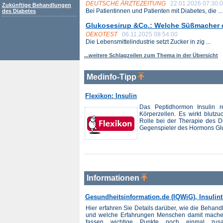
DEUTSCHE ÄRZTEZEITUNG
22.01.2026 07:30:
Zukünftige Behandlungen
Bei Patientinnen und Patienten mit Diabetes, die ...
des Diabetes
Glukosesirup &Co.: Welche Süßmacher di
OEKOTEST
06.11.2025 08:54:00
Die Lebensmittelindustrie setzt Zucker in zig ...
...weitere Schlagzeilen zum Thema in der Übersicht
Medinfo-Tipp
Flexikon: Insulin
Das Peptidhormon Insulin r
Körperzellen. Es wirkt blutz
Rolle bei der Therapie des Dia
Gegenspieler des Hormons Glu
Informationen
Gesundheitsinformation.de (IQWiG), Insulint
Hier erfahren Sie Details darüber, wie die Behan
und welche Erfahrungen Menschen damit machen.
fassen wichtige Punkte noch einmal zu