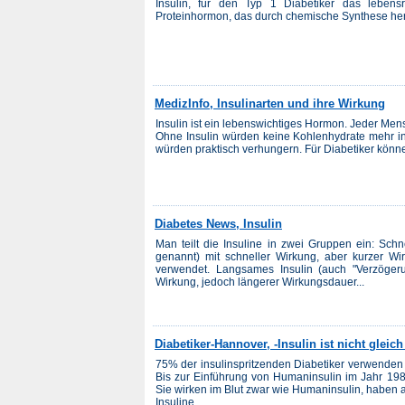
Insulin, für den Typ 1 Diabetiker das lebens
Proteinhormon, das durch chemische Synthese herg
MedizInfo, Insulinarten und ihre Wirkung
Insulin ist ein lebenswichtiges Hormon. Jeder Men
Ohne Insulin würden keine Kohlenhydrate mehr i
würden praktisch verhungern. Für Diabetiker können
Diabetes News, Insulin
Man teilt die Insuline in zwei Gruppen ein: Schne
genannt) mit schneller Wirkung, aber kurzer Wi
verwendet. Langsames Insulin (auch "Verzögerun
Wirkung, jedoch längerer Wirkungsdauer...
Diabetiker-Hannover, -Insulin ist nicht gleich
75% der insulinspritzenden Diabetiker verwenden
Bis zur Einführung von Humaninsulin im Jahr 198
Sie wirken im Blut zwar wie Humaninsulin, haben 
Insuline...