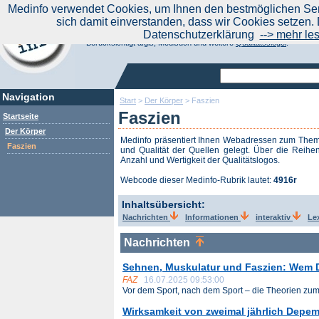
|
Medinfo verwendet Cookies, um Ihnen den bestmöglichen Serv
Aktuelle Nachrichten
Nachrichte
sich damit einverstanden, dass wir Cookies setzen. 
Suchen Sie noch oder Finden Sie schon?
Datenschutzerklärung
--> mehr le
Medinfo.de - Meta-Portal für Gesundheitsthemen
Berücksichtigt afgis, Medisuch und weitere
Qualitätssiegel
.
Navigation
Start
>
Der Körper
>
Faszien
Faszien
Startseite
Der Körper
Medinfo präsentiert Ihnen Webadressen zum The
Faszien
und Qualität der Quellen gelegt. Über die Reihen
Anzahl und Wertigkeit der Qualitätslogos.
Webcode dieser Medinfo-Rubrik lautet:
4916r
Inhaltsübersicht:
Nachrichten
Informationen
interaktiv
Le
Nachrichten
Sehnen, Muskulatur und Faszien: Wem D
FAZ
16.07.2025 09:53:00
Vor dem Sport, nach dem Sport – die Theorien zum 
Wirksamkeit von zweimal jährlich Depem