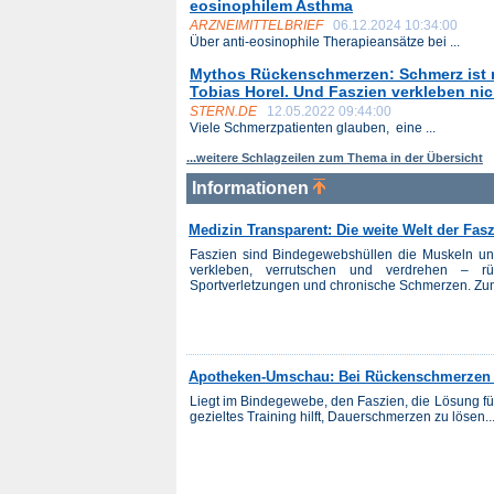
eosinophilem Asthma
ARZNEIMITTELBRIEF
06.12.2024 10:34:00
Über anti-eosinophile Therapieansätze bei ...
Mythos Rückenschmerzen: Schmerz ist n
Tobias Horel. Und Faszien verkleben nic
STERN.DE
12.05.2022 09:44:00
Viele Schmerzpatienten glauben, eine ...
...weitere Schlagzeilen zum Thema in der Übersicht
Informationen
Medizin Transparent: Die weite Welt der Fas
Faszien sind Bindegewebshüllen die Muskeln u
verkleben, verrutschen und verdrehen – r
Sportverletzungen und chronische Schmerzen. Zumi
Apotheken-Umschau: Bei Rückenschmerzen F
Liegt im Bindegewebe, den Faszien, die Lösung f
gezieltes Training hilft, Dauerschmerzen zu lösen..