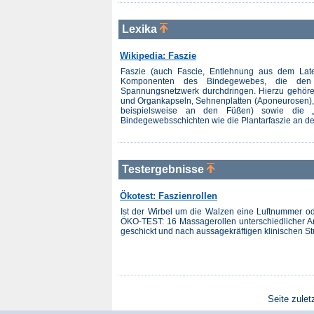
Lexika
Wikipedia: Faszie
Faszie (auch Fascie, Entlehnung aus dem Latein
Komponenten des Bindegewebes, die den
Spannungsnetzwerk durchdringen. Hierzu gehöre
und Organkapseln, Sehnenplatten (Aponeurosen),
beispielsweise an den Füßen) sowie die „e
Bindegewebsschichten wie die Plantarfaszie an de
Testergebnisse
Ökotest: Faszienrollen
Ist der Wirbel um die Walzen eine Luftnummer od
ÖKO-TEST: 16 Massagerollen unterschiedlicher An
geschickt und nach aussagekräftigen klinischen St
Seite zulet