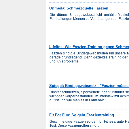
Onmeda: Schmerzquelle Faszien
Die dünne Bindegewebsschicht umhüllt Musk
Fehlhaltungen können zu Verhärtungen der Faszien
Lifeline: Wie Faszien-Training gegen Schmer
Faszien sind die Bindegewebshüllen um unsere Mu
gerade grundlegend. Denn gezieltes Training der
und Knieprobleme...
Spiegel: Bindegewebsnetz - "Faszien müssen
Rückenschmerzen, Sportverletzungen: Mitunter sin
wichtiger Körperbestandteil. Im Interview mit achi
gut ist und wie man es in Form hält...
Fit For Fun: So geht Faszientraining
Geschmeidige Faszien sorgen für Fitness, gute Ha
Test: Diese Faszienrollen sind...