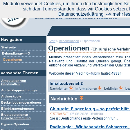
|
Medinfo verwendet Cookies, um Ihnen den bestmöglichen Serv
Aktuelle Nachrichten
Nachrichte
sich damit einverstanden, dass wir Cookies setzen. 
Suchen Sie noch oder Finden Sie schon?
Datenschutzerklärung
--> mehr le
Medinfo.de - Meta-Portal für Gesundheitsthemen
Berücksichtigt afgis, Medisuch und weitere
Qualitätssiegel
.
Navigation
Start
>
Behandlungen
>
Operationen
Operationen
Startseite
(Chirurgische Verfahr
Behandlungen - O
Medinfo präsentiert Ihnen Webadressen zum T
Operationen
Relevanz und Qualität der Quellen gelegt. Übe
entscheidet die Anzahl und Wertigkeit der Qualitäts
verwandte Themen
Webcode dieser Medinfo-Rubrik lautet:
4833r
Amputation von
Inhaltsübersicht:
Gliedmaßen
Nachrichten
Informationen
Leitlinien
Le
Aortenklappenchirurgie
Arthroskopie
Nachrichten
Beckenbodenoperationen
Chirurgie: Finger fertig – so perfekt hilf
Blinddarmentfernung
STERN.DE
05.08.2026 18:08:00
Brustoperationen -
Gewebeentfernung
Sie ist Deutschlands erste Professorin für ...
Bypass-Operation
Radiologie: „Wir behandeln Schmerzen