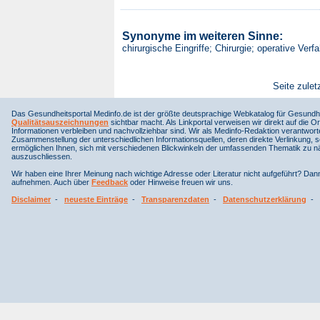
Synonyme im weiteren Sinne:
chirurgische Eingriffe; Chirurgie; operative Ve
Seite zulet
Das Gesundheitsportal Medinfo.de ist der größte deutsprachige Webkatalog für Gesundhe
Qualitätsauszeichnungen
sichtbar macht. Als Linkportal verweisen wir direkt auf die Or
Informationen verbleiben und nachvollziehbar sind. Wir als Medinfo-Redaktion verantwort
Zusammenstellung der unterschiedlichen Informationsquellen, deren direkte Verlinkung, 
ermöglichen Ihnen, sich mit verschiedenen Blickwinkeln der umfassenden Thematik zu näh
auszuschliessen.
Wir haben eine Ihrer Meinung nach wichtige Adresse oder Literatur nicht aufgeführt? Da
aufnehmen. Auch über
Feedback
oder Hinweise freuen wir uns.
Disclaimer
-
neueste Einträge
-
Transparenzdaten
-
Datenschutzerklärung
-