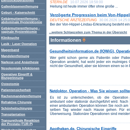
Eierstockoperationen
STERN.DE
10.07.2026 18:58:00
Heilung ist heute immer öfter ohne große ...
Gallenblasenentfernung
Geburt - Kaiserschnitt
Verzögerte Progression beim Von-Hippe
Gebärmutterentfernung -
DEUTSCHE ÄRZTEZEITUNG
30.06.2026 14:25:
abdominale Hysterektomie
Bei der Von-Hippel-Lindau-Erkrankung besteht ein .
Gebärmutterentfernung -
vaginale Hysterektomie
...weitere Schlagzeilen zum Thema in der Übersicht
Kliniksuche
Informationen
Lasik - Laser Operation
Magenband
Gesundheitsinformation.de (IQWiG), Operati
Mandelentfernung
Wer geht schon gerne als Patientin oder Pati
Operation ansteht, hat wohl jeder ein mulmiges
Narkose und Anästhesie
nicht der Gesundheit, aber sie können einen so i
Nosokomiale Infektionen
Operativer Eingriff &
Blutgerinnung
Osteotomie
Patientensicherheit
Netdoktor, Operation - Was Sie wissen sollte
Rachenmandelentfernung
Es ist zu unterscheiden, ob die Operation
ambulant oder stationär durchgeführt wird. Nach
Refraktive Chirurgie
einer ambulanten Operation können Sie noch am
Schönheitschirurgie
selben Tag wieder nach Hause gehen. Für ei
Überweisung. Stationäre Operationen sind meistens
Transplantation
Transurethrale Resektion
der Prostata (TUR-P)
Apotheken.de, Chirurgische Eingriffe