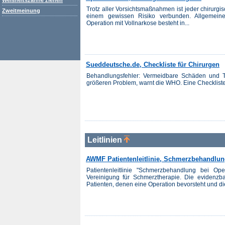
Weisheitszähne ziehen
Trotz aller Vorsichtsmaßnahmen ist jeder chirurgis
Zweitmeinung
einem gewissen Risiko verbunden. Allgemeine 
Operation mit Vollnarkose besteht in...
Sueddeutsche.de, Checkliste für Chirurgen
Behandlungsfehler: Vermeidbare Schäden und T
größeren Problem, warnt die WHO. Eine Checkliste s
Leitlinien
AWMF Patientenleitlinie, Schmerzbehandlun
Patientenleitlinie "Schmerzbehandlung bei Oper
Vereinigung für Schmerztherapie. Die evidenzba
Patienten, denen eine Operation bevorsteht und die