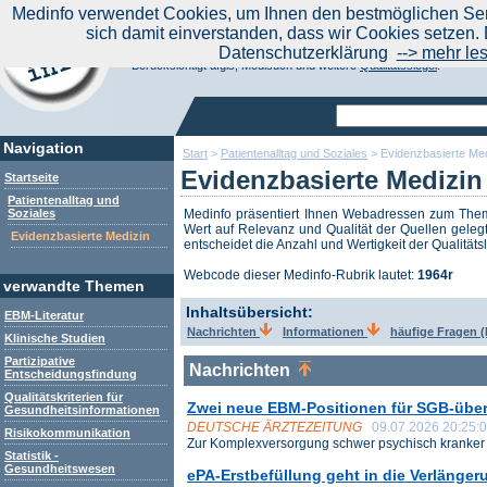
|
Medinfo verwendet Cookies, um Ihnen den bestmöglichen Serv
Aktuelle Nachrichten
Nachrichte
sich damit einverstanden, dass wir Cookies setzen. 
Suchen Sie noch oder Finden Sie schon?
Datenschutzerklärung
--> mehr le
Medinfo.de - Meta-Portal für Gesundheitsthemen
Berücksichtigt afgis, Medisuch und weitere
Qualitätssiegel
.
Navigation
Start
>
Patientenalltag und Soziales
>
Evidenzbasierte Med
Evidenzbasierte Medizi
Startseite
Patientenalltag und
Soziales
Medinfo präsentiert Ihnen Webadressen zum Th
Wert auf Relevanz und Qualität der Quellen gelegt
Evidenzbasierte Medizin
entscheidet die Anzahl und Wertigkeit der Qualitäts
Webcode dieser Medinfo-Rubrik lautet:
1964r
verwandte Themen
Inhaltsübersicht:
EBM-Literatur
Nachrichten
Informationen
häufige Fragen 
Klinische Studien
Partizipative
Nachrichten
Entscheidungsfindung
Qualitätskriterien für
Zwei neue EBM-Positionen für SGB-über
Gesundheitsinformationen
DEUTSCHE ÄRZTEZEITUNG
09.07.2026 20:25:
Risikokommunikation
Zur Komplexversorgung schwer psychisch kranker .
Statistik -
Gesundheitswesen
ePA-Erstbefüllung geht in die Verlängeru