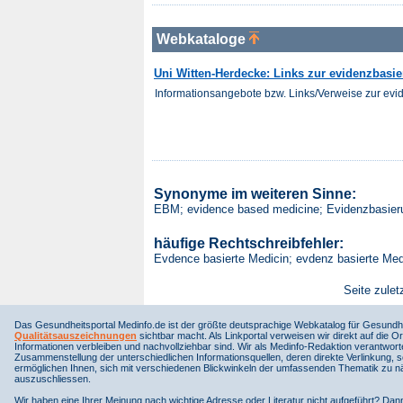
Webkataloge
Uni Witten-Herdecke: Links zur evidenzbasie
Informationsangebote bzw. Links/Verweise zur evid
Synonyme im weiteren Sinne:
EBM; evidence based medicine; Evidenzbasier
häufige Rechtschreibfehler:
Evdence basierte Medicin; evdenz basierte Me
Seite zulet
Das Gesundheitsportal Medinfo.de ist der größte deutsprachige Webkatalog für Gesundhe
Qualitätsauszeichnungen
sichtbar macht. Als Linkportal verweisen wir direkt auf die Or
Informationen verbleiben und nachvollziehbar sind. Wir als Medinfo-Redaktion verantwort
Zusammenstellung der unterschiedlichen Informationsquellen, deren direkte Verlinkung, 
ermöglichen Ihnen, sich mit verschiedenen Blickwinkeln der umfassenden Thematik zu näh
auszuschliessen.
Wir haben eine Ihrer Meinung nach wichtige Adresse oder Literatur nicht aufgeführt? Da