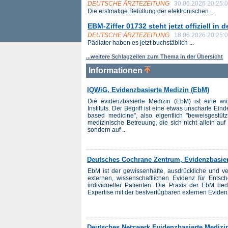
DEUTSCHE ÄRZTEZEITUNG
30.06.2026 20:25:
Die erstmalige Befüllung der elektronischen ...
EBM-Ziffer 01732 steht jetzt offiziell in 
DEUTSCHE ÄRZTEZEITUNG
18.06.2026 20:25:
Pädiater haben es jetzt buchstäblich ...
...weitere Schlagzeilen zum Thema in der Übersicht
Informationen
IQWiG, Evidenzbasierte Medizin (EbM)
Die evidenzbasierte Medizin (EbM) ist eine wic
Instituts. Der Begriff ist eine etwas unscharfe Ei
based medicine", also eigentlich "beweisgestütz
medizinische Betreuung, die sich nicht allein au
sondern auf ...
Deutsches Cochrane Zentrum, Evidenzbasier
EbM ist der gewissenhafte, ausdrückliche und v
externen, wissenschaftlichen Evidenz für Entsc
individueller Patienten. Die Praxis der EbM bedeu
Expertise mit der bestverfügbaren externen Evidenz
Deutsches Netzwerk Evidenzbasierte Mediz