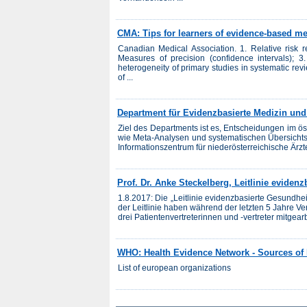
CMA: Tips for learners of evidence-based m
Canadian Medical Association. 1. Relative risk r
Measures of precision (confidence intervals); 3.
heterogeneity of primary studies in systematic rev
of ...
Department für Evidenzbasierte Medizin und
Ziel des Departments ist es, Entscheidungen im ö
wie Meta-Analysen und systematischen Übersichtsar
Informationszentrum für niederösterreichische Ärzte 
Prof. Dr. Anke Steckelberg, Leitlinie eviden
1.8.2017: Die „Leitlinie evidenzbasierte Gesundhei
der Leitlinie haben während der letzten 5 Jahre Ve
drei Patientenvertreterinnen und -vertreter mitgearbe
WHO: Health Evidence Network - Sources of
List of european organizations