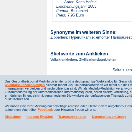
Autor:
Karin Hofele
Erscheinungsjahr:
2003
Format:
Broschiert
Preis:
7,95 Euro
Synonyme im weiteren Sinne:
Zipperlein; Hyperurikämie; erhöhter Harnsäures
Stichworte zum Anklicken:
,
Volkskrankheiten
Zivilisationskrankheiten
Seite zulet
Das Gesundheitsportal Medinfo.de ist der größte deutsprachige Webkatalog für Gesundhe
Qualitätsauszeichnungen
sichtbar macht. Als Linkportal verweisen wir direkt auf die Or
Informationen verbleiben und nachvollziehbar sind. Wir als Medinfo-Redaktion verantwort
Zusammenstellung der unterschiedlichen Informationsquellen, deren direkte Verlinkung, 
ermöglichen Ihnen, sich mit verschiedenen Blickwinkeln der umfassenden Thematik zu näh
auszuschliessen.
Wir haben eine Ihrer Meinung nach wichtige Adresse oder Literatur nicht aufgeführt? Da
aufnehmen. Auch über
Feedback
oder Hinweise freuen wir uns.
Disclaimer
-
neueste Einträge
-
Transparenzdaten
-
Datenschutzerklärung
-