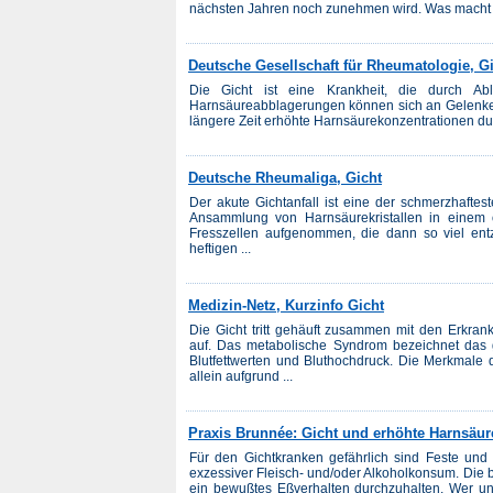
nächsten Jahren noch zunehmen wird. Was macht e
Deutsche Gesellschaft für Rheumatologie, G
Die Gicht ist eine Krankheit, die durch Ab
Harnsäureabblagerungen können sich an Gelenken
längere Zeit erhöhte Harnsäurekonzentrationen dur
Deutsche Rheumaliga, Gicht
Der akute Gichtanfall ist eine der schmerzhafte
Ansammlung von Harnsäurekristallen in einem 
Fresszellen aufgenommen, die dann so viel entz
heftigen ...
Medizin-Netz, Kurzinfo Gicht
Die Gicht tritt gehäuft zusammen mit den Erkra
auf. Das metabolische Syndrom bezeichnet das g
Blutfettwerten und Bluthochdruck. Die Merkmale d
allein aufgrund ...
Praxis Brunnée: Gicht und erhöhte Harnsäur
Für den Gichtkranken gefährlich sind Feste und 
exzessiver Fleisch- und/oder Alkoholkonsum. Die 
ein bewußtes Eßverhalten durchzuhalten. Wer un