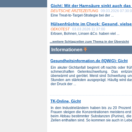
Gicht: Mit der Harnsäure sinkt auch das
DEUTSCHE ÄRZTEZEITUNG
09.03.2026 07:30:
Eine Treat-to-Target-Strategie bei der ...
Hülsenfrüchte im Check: Gesund, vielsei
OEKOTEST
03.03.2026 11:37:00
Erbsen, Bohnen, Linsen &Co. haben viel ...
...weitere Schlagzeilen zum Thema in der Übersicht
Informationen
Gesundheitsinformation.de (IQWiG): Gicht
Ein akuter Gichtanfall beginnt oft nachts oder frü
schmerzhaften Gelenkschwellung. Das entzünd
überwärmt und gerötet. Meist sind Schwellung u
Stunden am stärksten ausgeprägt. Häufig wird das
der Druck der ...
TK-Online, Gicht
In den Industrieländern haben bis zu 20 Prozen
Frauen steigen die Konzentrationen meistens erst
beim Abbau bestimmter Substanzen (Purine), die 
Zellen enthalten sind. So kommen sie auch in Lebens