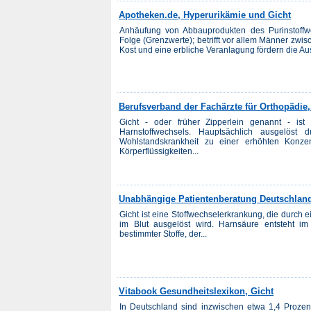
Apotheken.de, Hyperurikämie und Gicht
Anhäufung von Abbauprodukten des Purinstoffwe
Folge (Grenzwerte); betrifft vor allem Männer zwi
Kost und eine erbliche Veranlagung fördern die Au
Berufsverband der Fachärzte für Orthopädie,
Gicht - oder früher Zipperlein genannt - ist 
Harnstoffwechsels. Hauptsächlich ausgelöst
Wohlstandskrankheit zu einer erhöhten Konze
Körperflüssigkeiten...
Unabhängige Patientenberatung Deutschland
Gicht ist eine Stoffwechselerkrankung, die durch
im Blut ausgelöst wird. Harnsäure entsteht i
bestimmter Stoffe, der...
Vitabook Gesundheitslexikon, Gicht
In Deutschland sind inzwischen etwa 1,4 Prozent