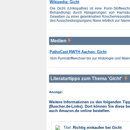
Wikipedia: Gicht
Die Gicht (Urikopathie) ist eine Purin-Stoffwec
Behandlung) durch Ablagerungen von Harnsäur
Geweben zu einer gelenknahen Knochenresorption
des Ausscheidungsorgans Niere letztlich zur Niereni
Medien
PathoCast RWTH Aachen: Gicht
Vom Purinstoffwechsel bis zur Histologie und Makr
Literaturtipps zum Thema '
Gicht
'
Anzeige:
Weitere Informationen zu den folgenden Tipps
(Buecher.de-Links). Dort können Sie diese be
auch Amazon.de online bestellen.
Titel:
Richtig einkaufen bei Gicht