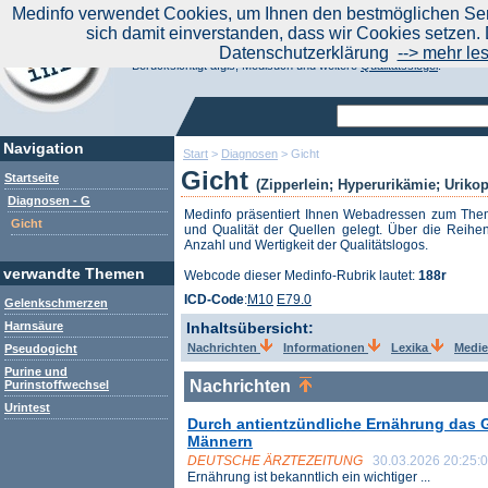
|
Medinfo verwendet Cookies, um Ihnen den bestmöglichen Serv
Aktuelle Nachrichten
Nachrichte
sich damit einverstanden, dass wir Cookies setzen. 
Suchen Sie noch oder Finden Sie schon?
Datenschutzerklärung
--> mehr le
Medinfo.de - Meta-Portal für Gesundheitsthemen
Berücksichtigt afgis, Medisuch und weitere
Qualitätssiegel
.
Navigation
Start
>
Diagnosen
>
Gicht
Gicht
Startseite
(Zipperlein; Hyperurikämie; Urikop
Diagnosen - G
Medinfo präsentiert Ihnen Webadressen zum Th
Gicht
und Qualität der Quellen gelegt. Über die Reihen
Anzahl und Wertigkeit der Qualitätslogos.
verwandte Themen
Webcode dieser Medinfo-Rubrik lautet:
188r
ICD-Code
:
M10
E79.0
Gelenkschmerzen
Harnsäure
Inhaltsübersicht:
Nachrichten
Informationen
Lexika
Medi
Pseudogicht
Purine und
Nachrichten
Purinstoffwechsel
Urintest
Durch antientzündliche Ernährung das G
Männern
DEUTSCHE ÄRZTEZEITUNG
30.03.2026 20:25:
Ernährung ist bekanntlich ein wichtiger ...