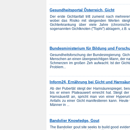
Gesundheitsportal Österreich, Gicht
Der erste Gichtanfall tritt zumeist nach mehrer
wobei das Risiko mit steigenden Werten steig
Gichterkrankung über viele Jahre (chronische
sogenannten Gichtknoten ("Tophi") ablagern, z.B. un
Bundesministerium für Bildung und Forschu
Gesundheitsforschung der Bundesregierung. Gicht 
Menschen an einen übergewichtigen Mann, der nach
Schmerzen im großen Zeh aufwacht. Ist der Gichtan
Problem...
Inform24, Ernährung bei Gicht und Harnsäu
Ab der Pubertät steigt der Harnsäurespiegel, bes
bis er einen Plateauwert erreicht hat. Steigt d
Harnsäue/dl an, spricht man von einer Hyperuri
Anfalls zu einer Gicht manifestieren kann. Heu
Männer in ...
Bandolier Knowledge, Gout
The Bandolier gout site seeks to build good evide