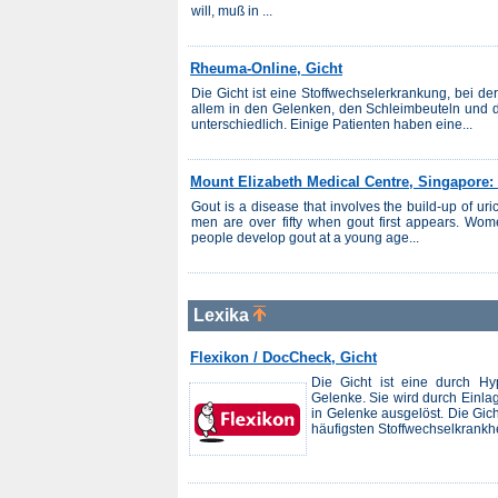
will, muß in ...
Rheuma-Online, Gicht
Die Gicht ist eine Stoffwechselerkrankung, bei de
allem in den Gelenken, den Schleimbeuteln und d
unterschiedlich. Einige Patienten haben eine...
Mount Elizabeth Medical Centre, Singapore:
Gout is a disease that involves the build-up of ur
men are over fifty when gout first appears. Wo
people develop gout at a young age...
Lexika
Flexikon / DocCheck, Gicht
Die Gicht ist eine durch Hy
Gelenke. Sie wird durch Einlag
in Gelenke ausgelöst. Die Gich
häufigsten Stoffwechselkrankhe