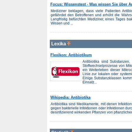
Focus: Wissenstest - Was wissen Sie über An
Mediziner beklagen, dass viele Patienten Antib
gefährdet den Betroffenen und erhöht die Wahrsc
Langfristig befürchten Mediziner, eines Tages ba
Wissen und ...
Lexika
Flexikon: Antibiotikum
Antibiotika sind Substanzen
Stoffwechselprozesse von Mik
ein Weiterleben dieser Mikroo
Linie zur lokalen oder system
Einige Substanzklassen komm
Einsatz...
Wikipedia: Antibiotika
Antibiotika sind Medikamente, mit denen Infektio
gegen bakterielle Infektionen oder Infektionen d
desinfizierend wirkenden Pflanzen von pflanzlichen 