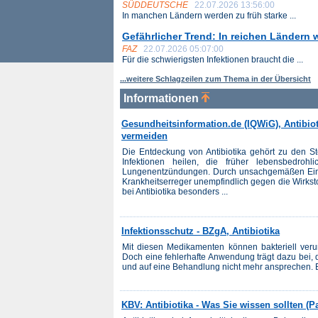
SÜDDEUTSCHE
22.07.2026 13:56:00
In manchen Ländern werden zu früh starke ...
Gefährlicher Trend: In reichen Ländern w
FAZ
22.07.2026 05:07:00
Für die schwierigsten Infektionen braucht die ...
...weitere Schlagzeilen zum Thema in der Übersicht
Informationen
Gesundheitsinformation.de (IQWiG), Antibio
vermeiden
Die Entdeckung von Antibiotika gehört zu den S
Infektionen heilen, die früher lebensbedroh
Lungenentzündungen. Durch unsachgemäßen Ein
Krankheitserreger unempfindlich gegen die Wirksto
bei Antibiotika besonders ...
Infektionsschutz - BZgA, Antibiotika
Mit diesen Medikamenten können bakteriell veru
Doch eine fehlerhafte Anwendung trägt dazu bei, d
und auf eine Behandlung nicht mehr ansprechen. E
KBV: Antibiotika - Was Sie wissen sollten (P