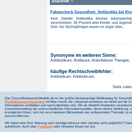
Statistik
Faktencheck Gesundheit, Antibiotika bei Ki
Kein Zweifel: Antibiotika können lebenswich
verschrieben. 38 Prozent aller Kinder und Jugendl
Drei- bis Sechsjährigen waren es sogar über...
Synonyme im weiteren Sinne:
Antibiotikum; Antibiose; Antiinfektive Therapie;
häufige Rechtschreibfehler:
Antibotikum; Antibioticum;
Seite zulet
Das Gesundheitsportal Medinfo.de ist der größte deutsprachige Webkatalog für Gesundhe
Qualitätsauszeichnungen
sichtbar macht. Als Linkportal verweisen wir direkt auf die Or
Informationen verbleiben und nachvollziehbar sind. Wir als Medinfo-Redaktion verantwort
Zusammenstellung der unterschiedlichen Informationsquellen, deren direkte Verlinkung, 
ermöglichen Ihnen, sich mit verschiedenen Blickwinkeln der umfassenden Thematik zu näh
auszuschliessen.
Wir haben eine Ihrer Meinung nach wichtige Adresse oder Literatur nicht aufgeführt? Da
aufnehmen. Auch über
Feedback
oder Hinweise freuen wir uns.