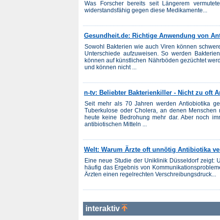
Was Forscher bereits seit Längerem vermuteten
widerstandsfähig gegen diese Medikamente...
Gesundheit.de: Richtige Anwendung von Ant
Sowohl Bakterien wie auch Viren können schwere 
Unterschiede aufzuweisen. So werden Bakterie
können auf künstlichen Nährböden gezüchtet werde
und können nicht ...
n-tv: Beliebter Bakterienkiller - Nicht zu oft A
Seit mehr als 70 Jahren werden Antiobiotika ge
Tuberkulose oder Cholera, an denen Menschen no
heute keine Bedrohung mehr dar. Aber noch imme
antibiotischen Mitteln ...
Welt: Warum Ärzte oft unnötig Antibiotika v
Eine neue Studie der Uniklinik Düsseldorf zeigt: 
häufig das Ergebnis von Kommunikationsprobleme
Ärzten einen regelrechten Verschreibungsdruck...
interaktiv