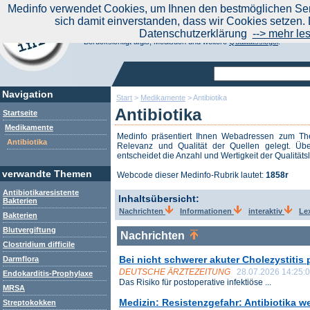
|
Medinfo verwendet Cookies, um Ihnen den bestmöglichen Serv
Aktuelle Nachrichten
Nachrichte
sich damit einverstanden, dass wir Cookies setzen. 
Suchen Sie noch oder Finden Sie schon?
Datenschutzerklärung
--> mehr le
Medinfo.de - Meta-Portal für Gesundheitsthemen
Berücksichtigt afgis, Medisuch und weitere
Qualitätssiegel
.
Navigation
Start
>
Medikamente
>
Antibiotika
Antibiotika
Startseite
Medikamente
Medinfo präsentiert Ihnen Webadressen zum 
Antibiotika
Relevanz und Qualität der Quellen gelegt. Übe
entscheidet die Anzahl und Wertigkeit der Qualitäts
verwandte Themen
Webcode dieser Medinfo-Rubrik lautet:
1858r
Antibiotikaresistente
Inhaltsübersicht:
Bakterien
Nachrichten
Informationen
interaktiv
Le
Bakterien
Blutvergiftung
Nachrichten
Clostridium difficile
Bei nicht schwerer akuter Cholezystitis 
Darmflora
DEUTSCHE ÄRZTEZEITUNG
28.07.2026 14:25:
Endokarditis-Prophylaxe
Das Risiko für postoperative infektiöse ...
MRSA
Medizin: Resistenzgefahr: Antibiotika w
Streptokokken