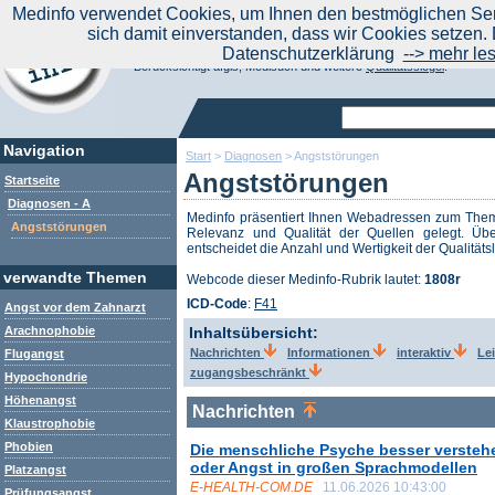
|
Medinfo verwendet Cookies, um Ihnen den bestmöglichen Serv
Aktuelle Nachrichten
Nachrichte
sich damit einverstanden, dass wir Cookies setzen. 
Suchen Sie noch oder Finden Sie schon?
Datenschutzerklärung
--> mehr le
Medinfo.de - Meta-Portal für Gesundheitsthemen
Berücksichtigt afgis, Medisuch und weitere
Qualitätssiegel
.
Navigation
Start
>
Diagnosen
>
Angststörungen
Angststörungen
Startseite
Diagnosen - A
Medinfo präsentiert Ihnen Webadressen zum Th
Angststörungen
Relevanz und Qualität der Quellen gelegt. Übe
entscheidet die Anzahl und Wertigkeit der Qualitäts
verwandte Themen
Webcode dieser Medinfo-Rubrik lautet:
1808r
ICD-Code
:
F41
Angst vor dem Zahnarzt
Arachnophobie
Inhaltsübersicht:
Nachrichten
Informationen
interaktiv
Lei
Flugangst
zugangsbeschränkt
Hypochondrie
Höhenangst
Nachrichten
Klaustrophobie
Phobien
Die menschliche Psyche besser verstehe
oder Angst in großen Sprachmodellen
Platzangst
E-HEALTH-COM.DE
11.06.2026 10:43:00
Prüfungsangst