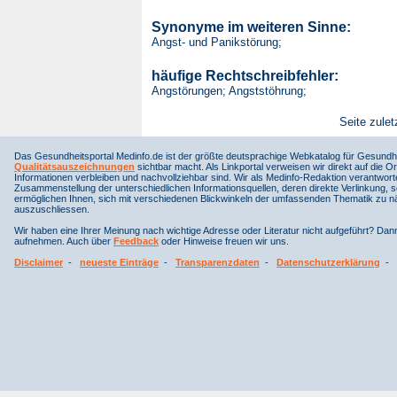
Synonyme im weiteren Sinne:
Angst- und Panikstörung;
häufige Rechtschreibfehler:
Angstörungen; Angststöhrung;
Seite zulet
Das Gesundheitsportal Medinfo.de ist der größte deutsprachige Webkatalog für Gesundhe
Qualitätsauszeichnungen
sichtbar macht. Als Linkportal verweisen wir direkt auf die Or
Informationen verbleiben und nachvollziehbar sind. Wir als Medinfo-Redaktion verantwort
Zusammenstellung der unterschiedlichen Informationsquellen, deren direkte Verlinkung, 
ermöglichen Ihnen, sich mit verschiedenen Blickwinkeln der umfassenden Thematik zu näh
auszuschliessen.
Wir haben eine Ihrer Meinung nach wichtige Adresse oder Literatur nicht aufgeführt? Da
aufnehmen. Auch über
Feedback
oder Hinweise freuen wir uns.
Disclaimer
-
neueste Einträge
-
Transparenzdaten
-
Datenschutzerklärung
-