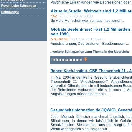
Psychische Erkrankungen wie Depressionen oder .
Psychische Störungen
Aktuelle Studie: Weltweit sind 1,2 Mill
Schulangst
FAZ
23.05.2026 07:53:00
So viele Menschen wie nie hatten laut einer ...
Globale Seelenkrise: Fast 1,2 Milliard
seit 1990
STERN.DE
22.05.2026 16:38:00
Angststörungen, Depressionen, Essstörungen: ...
...weitere Schlagzeilen zum Thema in der Übersicht
Informationen
Robert Koch-Institut, GBE Themenheft 21 - 
Im Mai 2004 in der Reihe "Gesundheitsberichters
Themenheft 21 "Angststörungen": Angststörun
verbreitet. Oftmals sind sie mit bedeutsamen Beei
der Betroffenen verbunden, die sich auch in Arb
Angststörungen müssen daher als... ...
Gesundheitsinformation.de (IQWiG), General
Jeder Mensch fühlt sich manchmal ängstlich, hat w
Situationen, in denen wir tatsächlich in Gefah
Schutzfunktion. Sie alarmiert uns und sorgt dafü
Wenn wir ängstlich sind, sorgen wir...