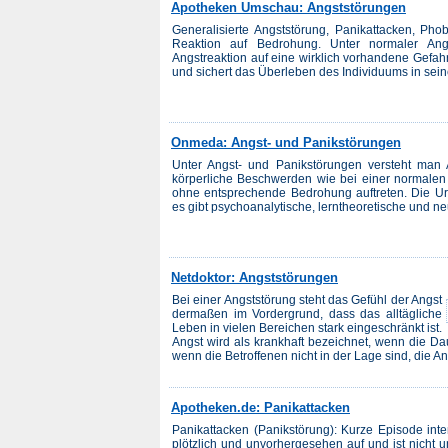
Apotheken Umschau: Angststörungen
Generalisierte Angststörung, Panikattacken, Phob
Reaktion auf Bedrohung. Unter normaler Ang
Angstreaktion auf eine wirklich vorhandene Gefahr
und sichert das Überleben des Individuums in seine
Onmeda: Angst- und Panikstörungen
Unter Angst- und Panikstörungen versteht man 
körperliche Beschwerden wie bei einer normalen 
ohne entsprechende Bedrohung auftreten. Die Urs
es gibt psychoanalytische, lerntheoretische und ne
Netdoktor: Angststörungen
Bei einer Angststörung steht das Gefühl der Angst
dermaßen im Vordergrund, dass das alltägliche
Leben in vielen Bereichen stark eingeschränkt ist.
Angst wird als krankhaft bezeichnet, wenn die Da
wenn die Betroffenen nicht in der Lage sind, die Ang
Apotheken.de: Panikattacken
Panikattacken (Panikstörung): Kurze Episode inte
plötzlich und unvorhergesehen auf und ist nicht 