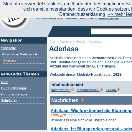
|
Medinfo verwendet Cookies, um Ihnen den bestmöglichen Serv
Aktuelle Nachrichten
Nachrichte
sich damit einverstanden, dass wir Cookies setzen. 
Suchen Sie noch oder Finden Sie schon?
Datenschutzerklärung
--> mehr le
Medinfo.de - Meta-Portal für Gesundheitsthemen
Berücksichtigt afgis, Medisuch und weitere
Qualitätssiegel
.
Navigation
Start
>
Alternative Medizin
>
Aderlass
Aderlass
Startseite
Alternative Medizin - A
Medinfo präsentiert Ihnen Webadressen zum The
Aderlass
und Qualität der Quellen gelegt. Über die Reihen
Anzahl und Wertigkeit der Qualitätslogos.
verwandte Themen
Webcode dieser Medinfo-Rubrik lautet:
1628r
Blut
Inhaltsübersicht:
Blutegeltherapie
Nachrichten
Informationen
Lexika
Humoraltherapie
Nachrichten
Schröpfen
Aderlass: Wie funktioniert die Blutreini
LIFELINE
17.04.2023 11:40:00
Ist Aderlass eine sinnvolle Therapie oder ...
Aderlass: Ist Blutspenden gesund - ode