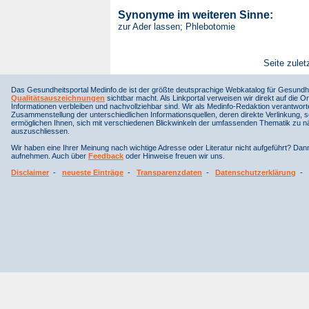
Synonyme im weiteren Sinne:
zur Ader lassen; Phlebotomie
Seite zulet
Das Gesundheitsportal Medinfo.de ist der größte deutsprachige Webkatalog für Gesundhe
Qualitätsauszeichnungen
sichtbar macht. Als Linkportal verweisen wir direkt auf die Or
Informationen verbleiben und nachvollziehbar sind. Wir als Medinfo-Redaktion verantwort
Zusammenstellung der unterschiedlichen Informationsquellen, deren direkte Verlinkung, 
ermöglichen Ihnen, sich mit verschiedenen Blickwinkeln der umfassenden Thematik zu näh
auszuschliessen.
Wir haben eine Ihrer Meinung nach wichtige Adresse oder Literatur nicht aufgeführt? Da
aufnehmen. Auch über
Feedback
oder Hinweise freuen wir uns.
Disclaimer
-
neueste Einträge
-
Transparenzdaten
-
Datenschutzerklärung
-