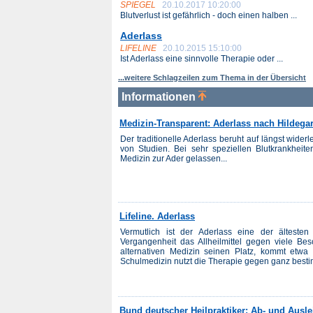
SPIEGEL
20.10.2017 10:20:00
Blutverlust ist gefährlich - doch einen halben ...
Aderlass
LIFELINE
20.10.2015 15:10:00
Ist Aderlass eine sinnvolle Therapie oder ...
...weitere Schlagzeilen zum Thema in der Übersicht
Informationen
Medizin-Transparent: Aderlass nach Hildega
Der traditionelle Aderlass beruht auf längst wider
von Studien. Bei sehr speziellen Blutkrankheite
Medizin zur Ader gelassen...
Lifeline. Aderlass
Vermutlich ist der Aderlass eine der ältest
Vergangenheit das Allheilmittel gegen viele Be
alternativen Medizin seinen Platz, kommt etw
Schulmedizin nutzt die Therapie gegen ganz besti
Bund deutscher Heilpraktiker: Ab- und Ausle