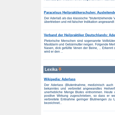
Paracelsus Heilpraktikerschulen: Ausleitend
Der Aderlaß als das klassische "blutentziehende V
übertrieben und mit falscher Indikation angewandt i
Verband der Heilpraktiker Deutschlands: Ade
Pletorische Menschen sind sogenannte Vollblüte
Mastdarm und Gebärmutter neigen. Folgende Merk
Nasen, dick gefüllte Venen der Beine, ... Erkennt
wird er den ...
Lexika
Wikipedia: Aderlass
Der Aderlass (Blutentnahme, medizinisch auch P
bekanntes und verbreitet angewandtes Heilverf
unerhebliche Menge Blutes entnommen. Heute w
positive Wirkung zugeschrieben, so dass er w
verbreitete Entnahme geringer Blutmengen zu 
bezeichnet...