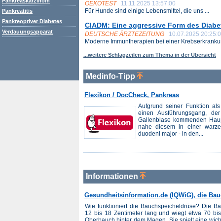
Pankreaskarzinom
OEKOTEST
11.11.2025 13:57:00
Für Hunde sind einige Lebensmittel, die uns ...
Pankreatitis
Pankreopriver Diabetes
CIADM: Eine aggressive Form des Diabet
Verdauungsapparat
DEUTSCHE ÄRZTEZEITUNG
10.07.2025 20:25:
Moderne Immuntherapien bei einer Krebserkrankun
...weitere Schlagzeilen zum Thema in der Übersicht
Medinfo-Tipp
Flexikon / DocCheck, Pankreas
Aufgrund seiner Funktion al
einen Ausführungsgang, d
Gallenblase kommenden Haup
nahe diesem in einer warze
duodeni major - in den...
Informationen
Gesundheitsinformation.de (IQWiG), die Ba
Wie funktioniert die Bauchspeicheldrüse? Die Ba
12 bis 18 Zentimeter lang und wiegt etwa 70 bi
Oberbauch hinter dem Magen. Sie spielt eine wich