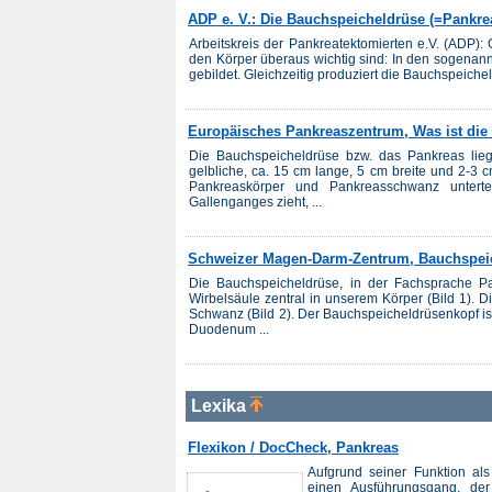
ADP e. V.: Die Bauchspeicheldrüse (=Pankre
Arbeitskreis der Pankreatektomierten e.V. (ADP)
den Körper überaus wichtig sind: In den sogena
gebildet. Gleichzeitig produziert die Bauchspeichel
Europäisches Pankreaszentrum, Was ist die
Die Bauchspeicheldrüse bzw. das Pankreas liegt
gelbliche, ca. 15 cm lange, 5 cm breite und 2-3 c
Pankreaskörper und Pankreasschwanz unterte
Gallenganges zieht, ...
Schweizer Magen-Darm-Zentrum, Bauchspeic
Die Bauchspeicheldrüse, in der Fachsprache Pa
Wirbelsäule zentral in unserem Körper (Bild 1). D
Schwanz (Bild 2). Der Bauchspeicheldrüsenkopf is
Duodenum ...
Lexika
Flexikon / DocCheck, Pankreas
Aufgrund seiner Funktion al
einen Ausführungsgang, d