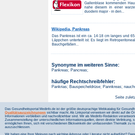
Gallenblase kommenden Haup
nahe diesem in einer warze
duodeni major - in den...
Wikipedia, Pankreas
Das Pankreas ist ein ca. 14-18 cm langes und 65
Läppchen unterteilt ist. Es liegt im Retroperito
Bauchgefäßen...
Synonyme im weiteren Sinne:
Pankreas; Pancreas;
häufige Rechtschreibfehler:
Pankrias; Bauspeicheldrüse; Pannkreas; nauch
Seite zulet
Das Gesundheitsportal Medinfo.de ist der größte deutsprachige Webkatalog für Gesundhe
Qualitätsauszeichnungen
sichtbar macht. Als Linkportal verweisen wir direkt auf die Or
Informationen verbleiben und nachvollziehbar sind. Wir als Medinfo-Redaktion verantwort
Zusammenstellung der unterschiedlichen Informationsquellen, deren direkte Verlinkung, 
ermöglichen Ihnen, sich mit verschiedenen Blickwinkeln der umfassenden Thematik zu näh
auszuschliessen.
Wir haben eine Ihrer Meinung nach wichtige Adresse oder Literatur nicht aufgeführt? Da