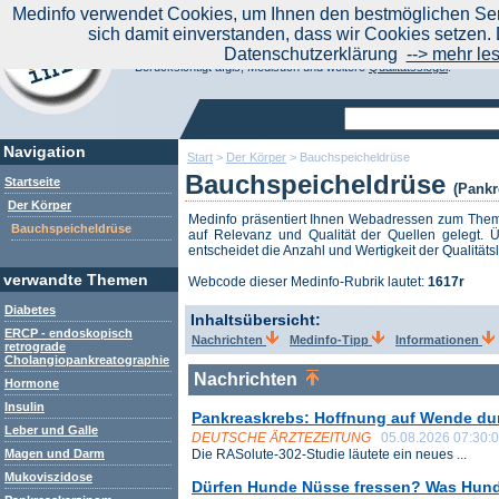
|
Medinfo verwendet Cookies, um Ihnen den bestmöglichen Serv
Aktuelle Nachrichten
Nachrichte
sich damit einverstanden, dass wir Cookies setzen. 
Suchen Sie noch oder Finden Sie schon?
Datenschutzerklärung
--> mehr le
Medinfo.de - Meta-Portal für Gesundheitsthemen
Berücksichtigt afgis, Medisuch und weitere
Qualitätssiegel
.
Navigation
Start
>
Der Körper
>
Bauchspeicheldrüse
Bauchspeicheldrüse
Startseite
(Pankr
Der Körper
Medinfo präsentiert Ihnen Webadressen zum Th
Bauchspeicheldrüse
auf Relevanz und Qualität der Quellen gelegt. Ü
entscheidet die Anzahl und Wertigkeit der Qualitäts
verwandte Themen
Webcode dieser Medinfo-Rubrik lautet:
1617r
Diabetes
Inhaltsübersicht:
ERCP - endoskopisch
Nachrichten
Medinfo-Tipp
Informationen
retrograde
Cholangiopankreatographie
Nachrichten
Hormone
Insulin
Pankreaskrebs: Hoffnung auf Wende du
Leber und Galle
DEUTSCHE ÄRZTEZEITUNG
05.08.2026 07:30:
Magen und Darm
Die RASolute-302-Studie läutete ein neues ...
Mukoviszidose
Dürfen Hunde Nüsse fressen? Was Hunde