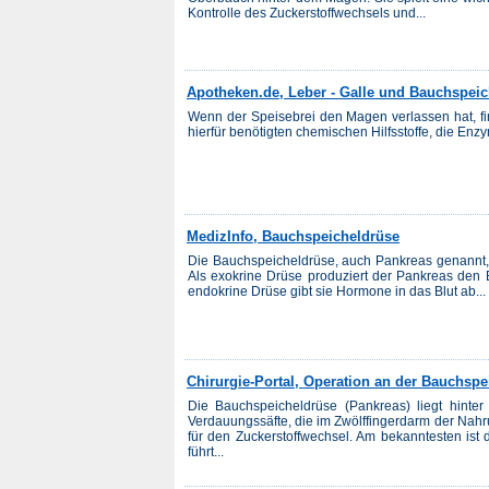
Kontrolle des Zuckerstoffwechsels und...
Apotheken.de, Leber - Galle und Bauchspei
Wenn der Speisebrei den Magen verlassen hat, fi
hierfür benötigten chemischen Hilfsstoffe, die Enz
MedizInfo, Bauchspeicheldrüse
Die Bauchspeicheldrüse, auch Pankreas genannt, 
Als exokrine Drüse produziert der Pankreas den
endokrine Drüse gibt sie Hormone in das Blut ab...
Chirurgie-Portal, Operation an der Bauchspe
Die Bauchspeicheldrüse (Pankreas) liegt hinter
Verdauungssäfte, die im Zwölffingerdarm der Nahr
für den Zuckerstoffwechsel. Am bekanntesten ist 
führt...