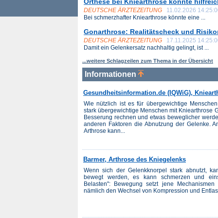
Orthese bei Kniearthrose könnte hilfreic
DEUTSCHE ÄRZTEZEITUNG
11.02.2026 14:25:
Bei schmerzhafter Kniearthrose könnte eine ...
Gonarthrose: Realitätscheck und Risik
DEUTSCHE ÄRZTEZEITUNG
17.11.2025 14:25:
Damit ein Gelenkersatz nachhaltig gelingt, ist ...
...weitere Schlagzeilen zum Thema in der Übersicht
Informationen
Gesundheitsinformation.de (IQWiG), Kniea
Wie nützlich ist es für übergewichtige Mensche
stark übergewichtige Menschen mit Kniearthrose Ge
Besserung rechnen und etwas beweglicher werden.
anderen Faktoren die Abnutzung der Gelenke. Am 
Arthrose kann...
Barmer, Arthrose des Kniegelenks
Wenn sich der Gelenkknorpel stark abnutzt, ka
bewegt werden, es kann schmerzen und einst
Belasten": Bewegung setzt jene Mechanismen 
nämlich den Wechsel von Kompression und Entlas