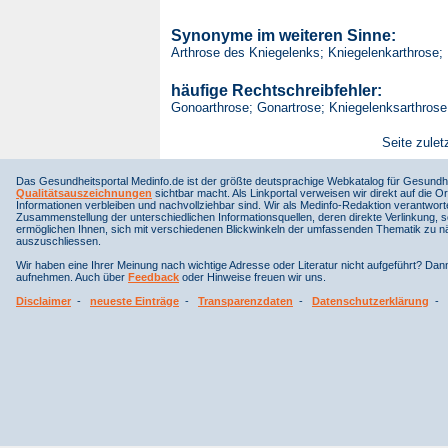
Synonyme im weiteren Sinne:
Arthrose des Kniegelenks; Kniegelenkarthrose;
häufige Rechtschreibfehler:
Gonoarthrose; Gonartrose; Kniegelenksarthrose
Seite zulet
Das Gesundheitsportal Medinfo.de ist der größte deutsprachige Webkatalog für Gesundhe
Qualitätsauszeichnungen
sichtbar macht. Als Linkportal verweisen wir direkt auf die Or
Informationen verbleiben und nachvollziehbar sind. Wir als Medinfo-Redaktion verantwort
Zusammenstellung der unterschiedlichen Informationsquellen, deren direkte Verlinkung, 
ermöglichen Ihnen, sich mit verschiedenen Blickwinkeln der umfassenden Thematik zu näh
auszuschliessen.
Wir haben eine Ihrer Meinung nach wichtige Adresse oder Literatur nicht aufgeführt? Da
aufnehmen. Auch über
Feedback
oder Hinweise freuen wir uns.
Disclaimer
-
neueste Einträge
-
Transparenzdaten
-
Datenschutzerklärung
-