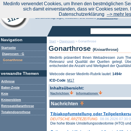
|
Medinfo verwendet Cookies, um Ihnen den bestmöglichen Serv
Aktuelle Nachrichten
Nachrichte
sich damit einverstanden, dass wir Cookies setzen. 
Suchen Sie noch oder Finden Sie schon?
Datenschutzerklärung
--> mehr le
Medinfo.de - Meta-Portal für Gesundheitsthemen
Berücksichtigt afgis, Medisuch und weitere
Qualitätssiegel
.
Navigation
Start
>
Diagnosen
>
Gonarthrose
Gonarthrose
Startseite
(Kniearthrose)
Diagnosen - G
Medinfo präsentiert Ihnen Webadressen zum T
Gonarthrose
Relevanz und Qualität der Quellen gelegt. Übe
entscheidet die Anzahl und Wertigkeit der Qualitäts
verwandte Themen
Webcode dieser Medinfo-Rubrik lautet:
1494r
ICD-Code
:
M17
Arthrose
Baker-Zyste
Inhaltsübersicht:
Nachrichten
Informationen
Knie
Knieproblem
Nachrichten
Retropatellararthrose
Totalendoprothese
Tibiakopfumstellung oder Teilgelenkers
DEUTSCHE ÄRZTEZEITUNG
08.06.2026 07:30:
Die hohe tibiale Umstellungsosteotomie (HTO) und 