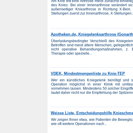
Am Knie tritt eine Arthrose meist zunächst einseit
des Knies. Bei einer Innenarthrose verändert si
außenseitiger Kniearthrose in Richtung X-Bei
Stellungen zuerst zur Innenarthrose, X-Stellungen z
Apotheken.de, Kniegelenksarthrose (Gonarth
Überlastungsbedingter Verschleiß des Kniegelen
Betroffen sind meist ältere Menschen, gelegentli
nicht operative Behandlungsmaßnahmen, z. B
Therapie oder spezielle...
VDEK, Mindestmengenliste zu Knie-TEP
Wer ein künstliches Kniegelenk benötigt und 
Operation möglichst in einer Klinik mit umf
vornehmen lassen. Mindestens 50 solcher Eingriff
lautet daher nicht nur die Empfehlung der Spitzenv
Weisse Liste, Entscheidungshilfe Knieschme
Wir zeigen Ihnen etwa, wie Patienten die Beweglic
wie oft weitere Operationen nach...