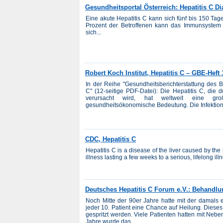
Gesundheitsportal Österreich: Hepatitis C D
Eine akute Hepatitis C kann sich fünf bis 150 Tage
Prozent der Betroffenen kann das Immunsystem d
sich...
Robert Koch Institut, Hepatitis C – GBE-Heft 
In der Reihe "Gesundheitsberichterstattung des 
C" (12-seitige PDF-Datei): Die Hepatitis C, die
verursacht wird, hat weltweit eine gro
gesundheitsökonomische Bedeutung. Die Infektion 
CDC, Hepatitis C
Hepatitis C is a disease of the liver caused by the 
illness lasting a few weeks to a serious, lifelong il
Deutsches Hepatitis C Forum e.V.: Behandlun
Noch Mitte der 90er Jahre hatte mit der damals e
jeder 10. Patient eine Chance auf Heilung. Dies
gespritzt werden. Viele Patienten hatten mit Ne
Jahre wurde das...