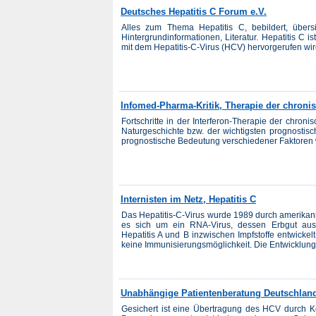
Deutsches Hepatitis C Forum e.V.
Alles zum Thema Hepatitis C, bebildert, übersic
Hintergrundinformationen, Literatur. Hepatitis C i
mit dem Hepatitis-C-Virus (HCV) hervorgerufen wird
Infomed-Pharma-Kritik, Therapie der chronis
Fortschritte in der Interferon-Therapie der chro
Naturgeschichte bzw. der wichtigsten prognostis
prognostische Bedeutung verschiedener Faktoren w
Internisten im Netz, Hepatitis C
Das Hepatitis-C-Virus wurde 1989 durch amerikani
es sich um ein RNA-Virus, dessen Erbgut aus
Hepatitis A und B inzwischen Impfstoffe entwickel
keine Immunisierungsmöglichkeit. Die Entwicklung 
Unabhängige Patientenberatung Deutschland,
Gesichert ist eine Übertragung des HCV durch Ko