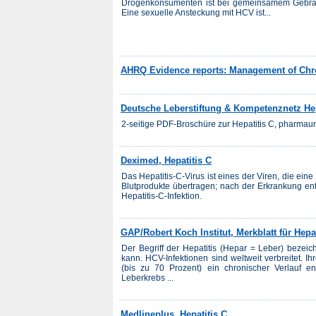
Drogenkonsumenten ist bei gemeinsamem Gebrau
Eine sexuelle Ansteckung mit HCV ist...
AHRQ Evidence reports: Management of Chro
Deutsche Leberstiftung & Kompetenznetz Hep
2-seitige PDF-Broschüre zur Hepatitis C, pharmau
Deximed, Hepatitis C
Das Hepatitis-C-Virus ist eines der Viren, die eine
Blutprodukte übertragen; nach der Erkrankung entw
Hepatitis-C-Infektion.
GAP/Robert Koch Institut, Merkblatt für Hepat
Der Begriff der Hepatitis (Hepar = Leber) bezeic
kann. HCV-Infektionen sind weltweit verbreitet. I
(bis zu 70 Prozent) ein chronischer Verlauf en
Leberkrebs ...
Medlineplus, Hepatitis C