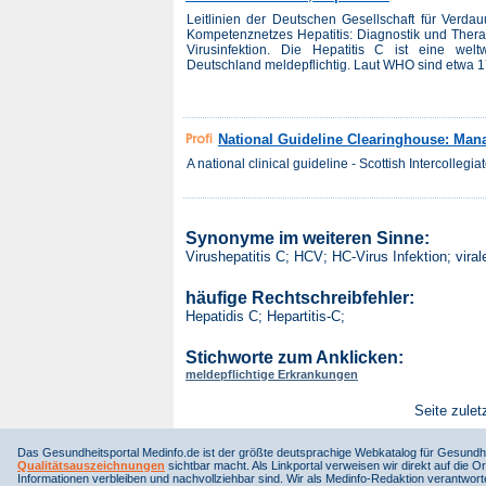
Leitlinien der Deutschen Gesellschaft für Verda
Kompetenznetzes Hepatitis: Diagnostik und Thera
Virusinfektion. Die Hepatitis C ist eine weltw
Deutschland meldepflichtig. Laut WHO sind etwa 1
National Guideline Clearinghouse: Mana
A national clinical guideline - Scottish Intercolleg
Synonyme im weiteren Sinne:
Virushepatitis C; HCV; HC-Virus Infektion; vir
häufige Rechtschreibfehler:
Hepatidis C; Hepartitis-C;
Stichworte zum Anklicken:
meldepflichtige Erkrankungen
Seite zulet
Das Gesundheitsportal Medinfo.de ist der größte deutsprachige Webkatalog für Gesundhe
Qualitätsauszeichnungen
sichtbar macht. Als Linkportal verweisen wir direkt auf die Or
Informationen verbleiben und nachvollziehbar sind. Wir als Medinfo-Redaktion verantwort