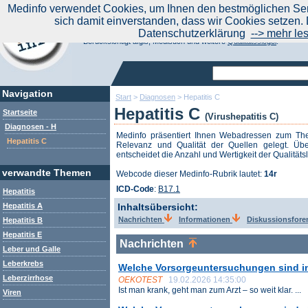
|
Medinfo verwendet Cookies, um Ihnen den bestmöglichen Serv
Aktuelle Nachrichten
Nachrichte
sich damit einverstanden, dass wir Cookies setzen. 
Suchen Sie noch oder Finden Sie schon?
Datenschutzerklärung
--> mehr le
Medinfo.de - Meta-Portal für Gesundheitsthemen
Berücksichtigt afgis, Medisuch und weitere
Qualitätssiegel
.
Navigation
Start
>
Diagnosen
>
Hepatitis C
Hepatitis C
Startseite
(Virushepatitis C)
Diagnosen - H
Medinfo präsentiert Ihnen Webadressen zum T
Hepatitis C
Relevanz und Qualität der Quellen gelegt. Übe
entscheidet die Anzahl und Wertigkeit der Qualitäts
verwandte Themen
Webcode dieser Medinfo-Rubrik lautet:
14r
ICD-Code
:
B17.1
Hepatitis
Hepatitis A
Inhaltsübersicht:
Nachrichten
Informationen
Diskussionsfor
Hepatitis B
Hepatitis E
Nachrichten
Leber und Galle
Leberkrebs
Welche Vorsorgeuntersuchungen sind in
Leberzirrhose
OEKOTEST
19.02.2026 14:35:00
Ist man krank, geht man zum Arzt – so weit klar. ...
Viren