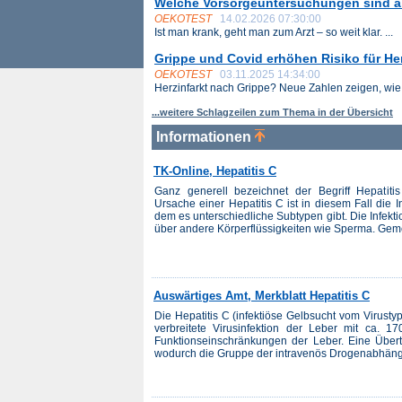
Welche Vorsorgeuntersuchungen sind ab
OEKOTEST
14.02.2026 07:30:00
Ist man krank, geht man zum Arzt – so weit klar. ...
Grippe und Covid erhöhen Risiko für Her
OEKOTEST
03.11.2025 14:34:00
Herzinfarkt nach Grippe? Neue Zahlen zeigen, wie .
...weitere Schlagzeilen zum Thema in der Übersicht
Informationen
TK-Online, Hepatitis C
Ganz generell bezeichnet der Begriff Hepatit
Ursache einer Hepatitis C ist in diesem Fall die 
dem es unterschiedliche Subtypen gibt. Die Infektion
über andere Körperflüssigkeiten wie Sperma. Gem
Auswärtiges Amt, Merkblatt Hepatitis C
Die Hepatitis C (infektiöse Gelbsucht vom Virustyp 
verbreitete Virusinfektion der Leber mit ca. 170
Funktionseinschränkungen der Leber. Eine Übertr
wodurch die Gruppe der intravenös Drogenabhängi