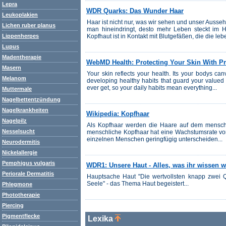
Lepra
WDR Quarks: Das Wunder Haar
Leukoplakien
Haar ist nicht nur, was wir sehen und unser Aussehe
Lichen ruber planus
man hineindringt, desto mehr Leben steckt im H
Lippenherpes
Kopfhaut ist in Kontakt mit Blutgefäßen, die die leb
Lupus
Madentherapie
WebMD Health: Protecting Your Skin With Pr
Masern
Your skin reflects your health. Its your bodys ca
Melanom
developing healthy habits that guard your valued p
ever get, so your daily habits mean everything...
Muttermale
Nagelbettentzündung
Nagelkrankheiten
Wikipedia: Kopfhaar
Nagelpilz
Als Kopfhaar werden die Haare auf dem mensch
Nesselsucht
menschliche Kopfhaar hat eine Wachstumsrate vo
einzelnen Menschen geringfügig unterscheiden...
Neurodermitis
Nickelallergie
Pemphigus vulgaris
WDR1: Unsere Haut - Alles, was ihr wissen wo
Periorale Dermatitis
Hauptsache Haut "Die wertvollsten knapp zwei Q
Seele" - das Thema Haut begeistert...
Phlegmone
Phototherapie
Piercing
Pigmentflecke
Lexika