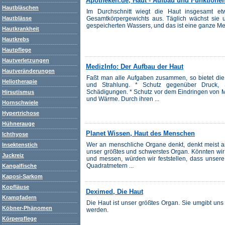
Apotheken.de, Haut - Aufbau und Funktione
Hautbläschen
Im Durchschnitt wiegt die Haut insgesamt 
Gesamtkörpergewichts aus. Täglich wächst sie u
Hautblässe
gespeicherten Wassers, und das ist eine ganze Men
Hautkrankheit
Hautkrebs
Hautpflege
Hautverletzungen
MedizInfo: Der Aufbau der Haut
Hautveränderungen
Faßt man alle Aufgaben zusammen, so bietet die 
Heliotherapie
und Strahlung. * Schutz gegenüber Druck,
Schädigungen. * Schutz vor dem Eindringen von M
Hirsutismus
und Wärme. Durch ihren ...
Hornschwiele
Hypertrichose
Hühnerauge
Planet Wissen, Haut des Menschen
Ichthyose
Wer an menschliche Organe denkt, denkt meist a
Insektenstich
unser größtes und schwerstes Organ. Könnten wir
Juckreiz
und messen, würden wir feststellen, dass unser
Quadratmetern ...
Kangalfische
Kaposi-Sarkom
Kopfläuse
Deximed, Die Haut
Krampfadern
Die Haut ist unser größtes Organ. Sie umgibt uns
Köbner-Phänomen
werden.
Körperpflege