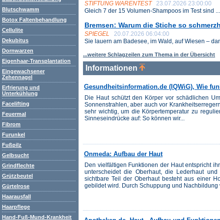
STIFTUNG WARENTEST
23.07.2026 23:00:00
Blutschwamm
Gleich 7 der 15 Volumen-Shampoos im Test sind ...
Botox Faltenbehandlung
Bremsen: Warum die Stiche so schmerzh
Cellulite
SPIEGEL
20.07.2026 06:04:00
Dekubitus
Sie lauern am Badesee, im Wald, auf Wiesen – dann
Dornwarzen
...weitere Schlagzeilen zum Thema in der Übersicht
Eigenhaar-Transplantation
Informationen
Eingewachsener
Zehennagel
Gesundheitsinformation.de (IQWiG), Wie funk
Erfrierung und
Unterkühlung
Die Haut schützt den Körper vor schädlichen Um
Facelifting
Sonnenstrahlen, aber auch vor Krankheitserregern
sehr wichtig, um die Körpertemperatur zu reguli
Feuermal
Sinneseindrücke auf: So können wir...
Fibrom
Furunkel
Fußpilz
Onmeda: Aufbau der Haut
Gelbsucht
Den vielfältigen Funktionen der Haut entspricht i
Grindflechte
unterscheidet die Oberhaut, die Lederhaut und 
Grützbeutel
sichtbare Teil der Oberhaut besteht aus einer H
gebildet wird. Durch Schuppung und Nachbildung wir
Gürtelrose
Haarausfall
Haarpflege
Hand-Fuß-Mund-Krankheit