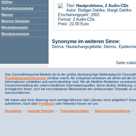
Vitiligo
Titel:
Hautprobleme, 2 Audio-CDs
Vorhautentzündung
Autor:
Rüdiger Dahlke, Margit Dahlke
Erscheinungsjahr:
2002
Warzen
Format:
2 Audio-CDs
Weicher Schanker
Preis:
22,00 Euro
Windeldermatitis
Wundversorgung
Synonyme im weiteren Sinne:
Derma; Hautanhangsgebilde; Dermis; Epidermis
Seite zulet
Das Gesundheitsportal Medinfo.de ist der größte deutsprachige Webkatalog für Gesundhe
Qualitätsauszeichnungen
sichtbar macht. Als Linkportal verweisen wir direkt auf die Or
Informationen verbleiben und nachvollziehbar sind. Wir als Medinfo-Redaktion verantwort
Zusammenstellung der unterschiedlichen Informationsquellen, deren direkte Verlinkung, 
ermöglichen Ihnen, sich mit verschiedenen Blickwinkeln der umfassenden Thematik zu näh
auszuschliessen.
Wir haben eine Ihrer Meinung nach wichtige Adresse oder Literatur nicht aufgeführt? Da
aufnehmen. Auch über
Feedback
oder Hinweise freuen wir uns.
Disclaimer
-
neueste Einträge
-
Transparenzdaten
-
Datenschutzerklärung
-