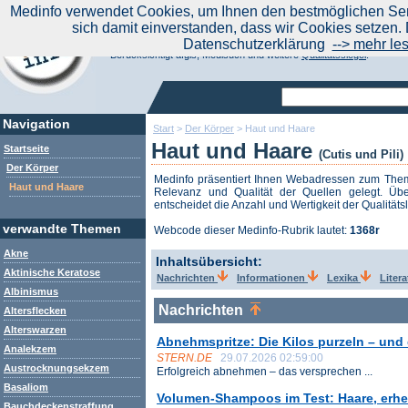
|
Medinfo verwendet Cookies, um Ihnen den bestmöglichen Serv
Aktuelle Nachrichten
Nachrichte
sich damit einverstanden, dass wir Cookies setzen. 
Suchen Sie noch oder Finden Sie schon?
Datenschutzerklärung
--> mehr le
Medinfo.de - Meta-Portal für Gesundheitsthemen
Berücksichtigt afgis, Medisuch und weitere
Qualitätssiegel
.
Navigation
Start
>
Der Körper
>
Haut und Haare
Haut und Haare
Startseite
(Cutis und Pili)
Der Körper
Medinfo präsentiert Ihnen Webadressen zum Th
Haut und Haare
Relevanz und Qualität der Quellen gelegt. Übe
entscheidet die Anzahl und Wertigkeit der Qualitäts
verwandte Themen
Webcode dieser Medinfo-Rubrik lautet:
1368r
Akne
Inhaltsübersicht:
Aktinische Keratose
Nachrichten
Informationen
Lexika
Liter
Albinismus
Nachrichten
Altersflecken
Alterswarzen
Abnehmspritze: Die Kilos purzeln – und
Analekzem
STERN.DE
29.07.2026 02:59:00
Austrocknungsekzem
Erfolgreich abnehmen – das versprechen ...
Basaliom
Volumen-Shampoos im Test: Haare, erhe
Bauchdeckenstraffung