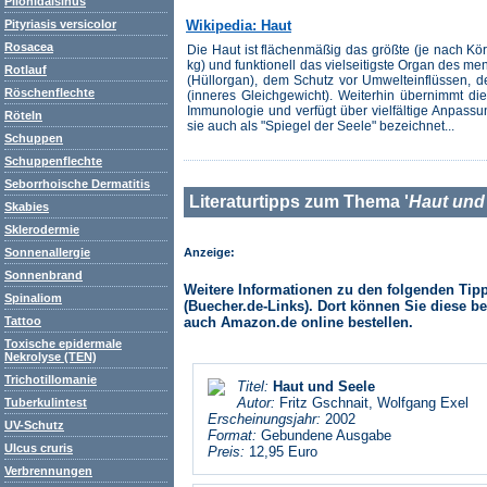
Pilonidalsinus
Pityriasis versicolor
Wikipedia: Haut
Rosacea
Die Haut ist flächenmäßig das größte (je nach Kö
kg) und funktionell das vielseitigste Organ des m
Rotlauf
(Hüllorgan), dem Schutz vor Umwelteinflüssen,
Röschenflechte
(inneres Gleichgewicht). Weiterhin übernimmt di
Immunologie und verfügt über vielfältige Anpas
Röteln
sie auch als "Spiegel der Seele" bezeichnet...
Schuppen
Schuppenflechte
Seborrhoische Dermatitis
Literaturtipps zum Thema '
Haut und
Skabies
Sklerodermie
Sonnenallergie
Anzeige:
Sonnenbrand
Weitere Informationen zu den folgenden Tipps
Spinaliom
(Buecher.de-Links). Dort können Sie diese be
Tattoo
auch Amazon.de online bestellen.
Toxische epidermale
Nekrolyse (TEN)
Trichotillomanie
Titel:
Haut und Seele
Autor:
Fritz Gschnait, Wolfgang Exel
Tuberkulintest
Erscheinungsjahr:
2002
UV-Schutz
Format:
Gebundene Ausgabe
Ulcus cruris
Preis:
12,95 Euro
Verbrennungen