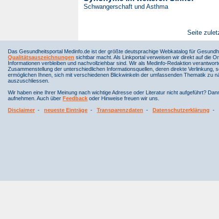
Schwangerschaft und Asthma
Seite zulet
Das Gesundheitsportal Medinfo.de ist der größte deutsprachige Webkatalog für Gesundhe
Qualitätsauszeichnungen
sichtbar macht. Als Linkportal verweisen wir direkt auf die Or
Informationen verbleiben und nachvollziehbar sind. Wir als Medinfo-Redaktion verantwort
Zusammenstellung der unterschiedlichen Informationsquellen, deren direkte Verlinkung, 
ermöglichen Ihnen, sich mit verschiedenen Blickwinkeln der umfassenden Thematik zu näh
auszuschliessen.
Wir haben eine Ihrer Meinung nach wichtige Adresse oder Literatur nicht aufgeführt? Da
aufnehmen. Auch über
Feedback
oder Hinweise freuen wir uns.
Disclaimer
-
neueste Einträge
-
Transparenzdaten
-
Datenschutzerklärung
-