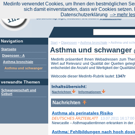
|
Medinfo verwendet Cookies, um Ihnen den bestmöglichen Serv
Aktuelle Nachrichten
Nachrichte
sich damit einverstanden, dass wir Cookies setzen. 
Suchen Sie noch oder Finden Sie schon?
Datenschutzerklärung
--> mehr le
Medinfo.de - Meta-Portal für Gesundheitsthemen
Berücksichtigt afgis, Medisuch und weitere
Qualitätssiegel
.
Navigation
Start
>
Diagnosen
>
Asthma bronchiale
>
Asthma und sch
Asthma und schwanger
Startseite
Diagnosen - A
Medinfo präsentiert Ihnen Webadressen zum Th
Asthma bronchiale
Wert auf Relevanz und Qualität der Quellen gelegt
entscheidet die Anzahl und Wertigkeit der Qualitäts
Asthma und schwanger
Webcode dieser Medinfo-Rubrik lautet:
1347r
verwandte Themen
Inhaltsübersicht:
Schwangerschaft und
Nachrichten
Informationen
Geburt
Nachrichten
Asthma als perinatales Risiko
DEUTSCHES ÄRZTEBLATT
13.07.2011 16:17:00
Newcastle – Asthmapatientinnen erkranken in der .
Asthma: Fehlbildungen nach hoch dosier