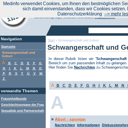
|
Medinfo verwendet Cookies, um Ihnen den bestmöglichen Serv
Aktuelle Nachrichten
Nachrichte
sich damit einverstanden, dass wir Cookies setzen. 
Suchen Sie noch oder Finden Sie schon?
Datenschutzerklärung
--> mehr le
Medinfo.de - Meta-Portal für Gesundheitsthemen
Berücksichtigt afgis, Medisuch und weitere
Qualitätssiegel
.
Navigation
Start
>
Schwangerschaft und Geburt
Schwangerschaft und G
Startseite
Schwangerschaft und
Geburt
In dieser Rubrik listen wir
'Schwangerschaft
A
Bereich um zum passenden Inhalt zu gelangen.
B
C
D
E
F
G
Hier finden Sie
Nachrichten
zu Schwangerschaf
H
I
K
L
M
N
O
P
R
S
T
Ü
V
W
Z
A
B
C
D
E
F
G
H
I
K
L
M
N
verwandte Themen
A
Frauenheilkunde
Geschlechtsorgane der Frau
Sexualität und Partnerschaft
»
Abort - spontan
Nachrichten
Informationen
Diskussionsfor