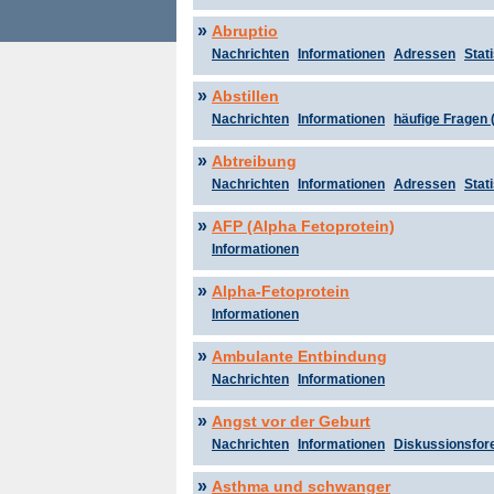
»
Abruptio
Nachrichten
Informationen
Adressen
Stati
»
Abstillen
Nachrichten
Informationen
häufige Fragen 
»
Abtreibung
Nachrichten
Informationen
Adressen
Stati
»
AFP (Alpha Fetoprotein)
Informationen
»
Alpha-Fetoprotein
Informationen
»
Ambulante Entbindung
Nachrichten
Informationen
»
Angst vor der Geburt
Nachrichten
Informationen
Diskussionsfor
»
Asthma und schwanger