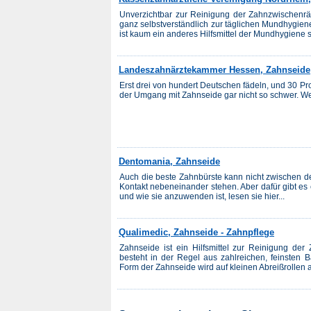
Unverzichtbar zur Reinigung der Zahnzwischen
ganz selbstverständlich zur täglichen Mundhygiene
ist kaum ein anderes Hilfsmittel der Mundhygiene s
Landeszahnärztekammer Hessen, Zahnseide
Erst drei von hundert Deutschen fädeln, und 30 Pro
der Umgang mit Zahnseide gar nicht so schwer. Wer
Dentomania, Zahnseide
Auch die beste Zahnbürste kann nicht zwischen d
Kontakt nebeneinander stehen. Aber dafür gibt es
und wie sie anzuwenden ist, lesen sie hier...
Qualimedic, Zahnseide - Zahnpflege
Zahnseide ist ein Hilfsmittel zur Reinigung de
besteht in der Regel aus zahlreichen, feinsten B
Form der Zahnseide wird auf kleinen Abreißrollen a