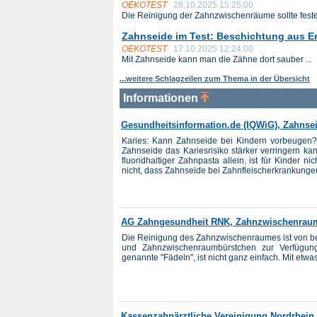
OEKOTEST
28.10.2025 15:25:00
Die Reinigung der Zahnzwischenräume sollte fester
Zahnseide im Test: Beschichtung aus Erd
OEKOTEST
17.10.2025 12:24:00
Mit Zahnseide kann man die Zähne dort sauber ...
...weitere Schlagzeilen zum Thema in der Übersicht
Informationen
Gesundheitsinformation.de (IQWiG), Zahnsei
Karies: Kann Zahnseide bei Kindern vorbeugen
Zahnseide das Kariesrisiko stärker verringern k
fluoridhaltiger Zahnpasta allein, ist für Kinder 
nicht, dass Zahnseide bei Zahnfleischerkrankungen n
AG Zahngesundheit RNK, Zahnzwischenrau
Die Reinigung des Zahnzwischenraumes ist von b
und Zahnzwischenraumbürstchen zur Verfügun
genannte "Fädeln", ist nicht ganz einfach. Mit etw
Kassenzahnärztliche Vereinigung Nordrhein