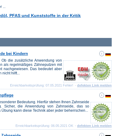
 ...
öl, PFAS und Kunststoffe in der Kritik
de bei Kindern
? Ob die zusätzliche Anwendung von
ann als regelmäßiges Zähneputzen mit
nicht nachgewiesen. Das bedeutet aber
icht hilft...
Erreichbarkeitsprüfung: 07.05.2021 Fehler! -
defekten Link melden
mpflege
esonderer Bedeutung. Hierfür stehen Ihnen Zahnseide
g. Sicher, die Anwendung von Zahnseide, das so
as Übung kann diese Technik aber jeder beherrschen...
Erreichbarkeitsprüfung: 06.05.2021 OK -
defekten Link melden
, Zahnseide