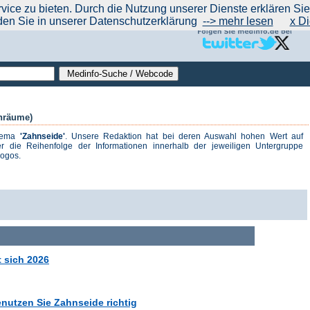
|
|
|
|
ce zu bieten. Durch die Nutzung unserer Dienste erklären Sie s
ntrend
werben auf Medinfo
Anbieter hinzufügen (Gratis!)
über Medinfo
Feedback
den Sie in unserer Datenschutzerklärung
--> mehr lesen
x Di
nräume)
Thema
'Zahnseide'
. Unsere Redaktion hat bei deren Auswahl hohen Wert auf
r die Reihenfolge der Informationen innerhalb der jeweiligen Untergruppe
logos.
t sich 2026
utzen Sie Zahnseide richtig