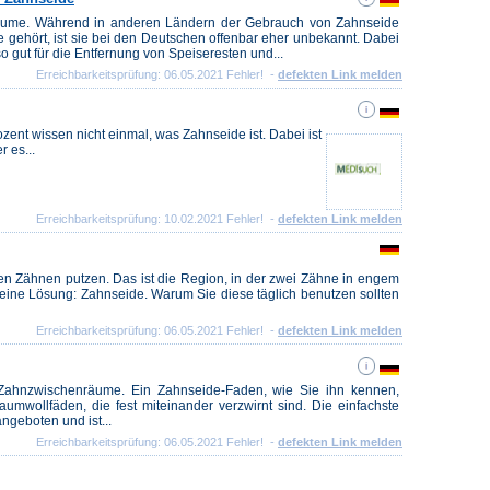
räume. Während in anderen Ländern der Gebrauch von Zahnseide
 gehört, ist sie bei den Deutschen offenbar eher unbekannt. Dabei
o gut für die Entfernung von Speiseresten und...
Erreichbarkeitsprüfung: 06.05.2021 Fehler! -
defekten Link melden
zent wissen nicht einmal, was Zahnseide ist. Dabei ist
 es...
Erreichbarkeitsprüfung: 10.02.2021 Fehler! -
defekten Link melden
en Zähnen putzen. Das ist die Region, in der zwei Zähne in engem
 eine Lösung: Zahnseide. Warum Sie diese täglich benutzen sollten
Erreichbarkeitsprüfung: 06.05.2021 Fehler! -
defekten Link melden
r Zahnzwischenräume. Ein Zahnseide-Faden, wie Sie ihn kennen,
aumwollfäden, die fest miteinander verzwirnt sind. Die einfachste
ngeboten und ist...
Erreichbarkeitsprüfung: 06.05.2021 Fehler! -
defekten Link melden