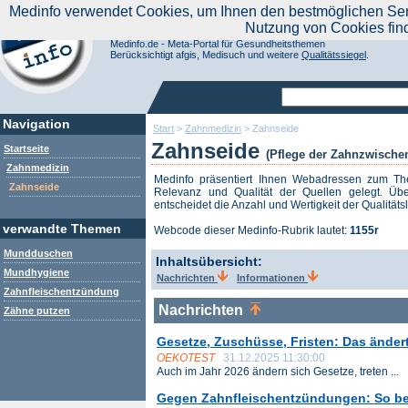
|
Medinfo verwendet Cookies, um Ihnen den bestmöglichen Servi
Aktuelle Nachrichten
Nachrichte
Nutzung von Cookies fin
Suchen Sie noch oder Finden Sie schon?
Medinfo.de - Meta-Portal für Gesundheitsthemen
Berücksichtigt afgis, Medisuch und weitere
Qualitätssiegel
.
Navigation
Start
>
Zahnmedizin
>
Zahnseide
Zahnseide
Startseite
(Pflege der Zahnzwische
Zahnmedizin
Medinfo präsentiert Ihnen Webadressen zum 
Zahnseide
Relevanz und Qualität der Quellen gelegt. Übe
entscheidet die Anzahl und Wertigkeit der Qualitäts
verwandte Themen
Webcode dieser Medinfo-Rubrik lautet:
1155r
Mundduschen
Inhaltsübersicht:
Mundhygiene
Nachrichten
Informationen
Zahnfleischentzündung
Nachrichten
Zähne putzen
Gesetze, Zuschüsse, Fristen: Das änder
OEKOTEST
31.12.2025 11:30:00
Auch im Jahr 2026 ändern sich Gesetze, treten ...
Gegen Zahnfleischentzündungen: So ben